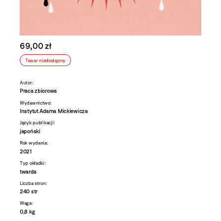
69,00 zł
Towar niedostępny
Autor:
Praca zbiorowa
Wydawnictwo:
Instytut Adama Mickiewicza
Język publikacji:
japoński
Rok wydania:
2021
Typ okładki:
twarda
Liczba stron:
240 str
Waga:
0,8 kg