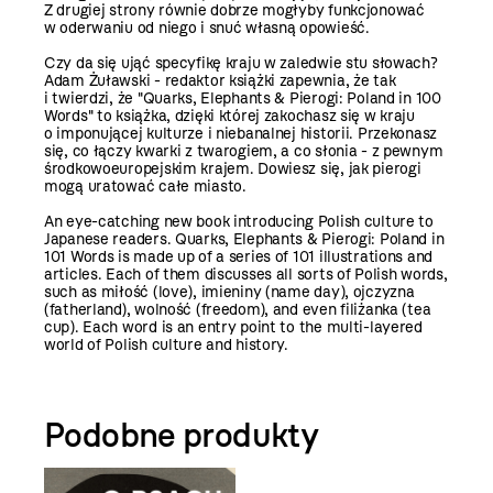
Z drugiej strony równie dobrze mogłyby funkcjonować
w oderwaniu od niego i snuć własną opowieść.
Czy da się ująć specyfikę kraju w zaledwie stu słowach?
Adam Żuławski - redaktor książki zapewnia, że tak
i twierdzi, że "Quarks, Elephants & Pierogi: Poland in 100
Words" to książka, dzięki której zakochasz się w kraju
o imponującej kulturze i niebanalnej historii. Przekonasz
się, co łączy kwarki z twarogiem, a co słonia - z pewnym
środkowoeuropejskim krajem. Dowiesz się, jak pierogi
mogą uratować całe miasto.
An eye-catching new book introducing Polish culture to
Japanese readers. Quarks, Elephants & Pierogi: Poland in
101 Words is made up of a series of 101 illustrations and
articles. Each of them discusses all sorts of Polish words,
such as miłość (love), imieniny (name day), ojczyzna
(fatherland), wolność (freedom), and even filiżanka (tea
cup). Each word is an entry point to the multi-layered
world of Polish culture and history.
Podobne produkty