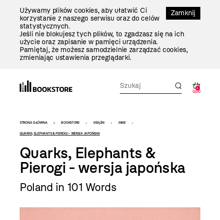
Przejdź
Używamy plików cookies, aby ułatwić Ci
Do
Zamknij
korzystanie z naszego serwisu oraz do celów
Treści
statystycznych.
Jeśli nie blokujesz tych plików, to zgadzasz się na ich
użycie oraz zapisanie w pamięci urządzenia.
Pamiętaj, że możesz samodzielnie zarządzać cookies,
zmieniając ustawienia przeglądarki.
0
0,00
Bookstore
STRONA GŁÓWNA
BOOKSTORE
KSIĄŻKI
INNE
-
QUARKS, ELEPHANTS & PIEROGI - WERSJA JAPOŃSKA
Quarks, Elephants &
szablon
Pierogi - wersja japońska
szczegóły
Poland in 101 Words