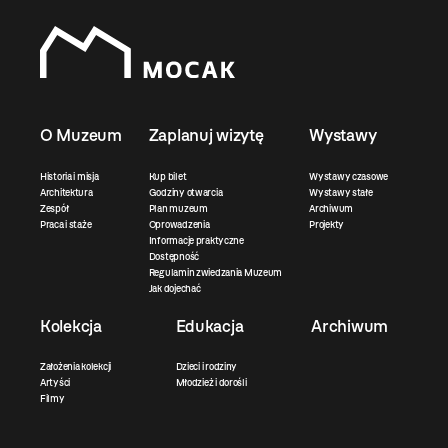
O Muzeum
Zaplanuj wizytę
Wystawy
Historia i misja
Kup bilet
Wystawy czasowe
Architektura
Godziny otwarcia
Wystawy stałe
Zespół
Plan muzeum
Archiwum
Praca i staże
Oprowadzenia
Projekty
Informacje praktyczne
Dostępność
Regulamin zwiedzania Muzeum
Jak dojechać
Kolekcja
Edukacja
Archiwum
Założenia kolekcji
Dzieci i rodziny
Artyści
Młodzież i dorośli
Filmy