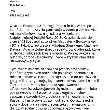
Wymiary:
169x241 mm
ISBN:
9788360263631
Quarks, Elephants & Pierogi: Poland in 101 Words po
japońsku, to niezwykła publikacja wydana przez Instytut
Adama Mickiewicza, nagrodzona w konkursie
Najpiękniejszej Książki Roku 2018. Książka składa się
z serii 101 ilustracji autorstwa Magdaleny Burdzyńskiej
i 101 artykułów autorstwa Mikołaja Glińskiego, Matthew
Davisa i Adama Żuławskiego redaktorów Culture.pl, które
w słowach kluczach kreślą krajobraz Polski, ukazują jej
historię, dorobek kulturowy i nade wszystko charakter
utrwalony w języku.
Tym razem książka skierowana jest do czytelników
japońskojęzycznych oraz osób polskiego pochodzenia
mieszkających w Japonii. To zaproszenie do podróży po
geografii naszego kraju, jego kuchni, obyczajach i historii.
Zakres tematyczny haseł uporządkowanych
alfabetycznie, odwołujących się m.in. do tradycji, historii
czy przyrody, jak i przekrój poszczególnych słów,
zapoznaje czytelników z polską mentalnością i mową.
Każdemu hasłu towarzyszy ilustracja. Obrazy z jednej
strony dopełniają i interpretują tekst, nawiązując z nim
dialog: wizualny dowcip odpowiada językowej ironii.