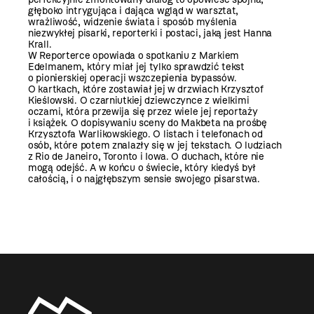
głęboko intrygująca i dająca wgląd w warsztat,
wrażliwość, widzenie świata i sposób myślenia
niezwykłej pisarki, reporterki i postaci, jaką jest Hanna
Krall.
W
Reporterce
opowiada o spotkaniu z Markiem
Edelmanem, który miał jej tylko sprawdzić tekst
o pionierskiej operacji wszczepienia bypassów.
O kartkach, które zostawiał jej w drzwiach Krzysztof
Kieślowski. O czarniutkiej dziewczynce z wielkimi
oczami, która przewija się przez wiele jej reportaży
i książek. O dopisywaniu sceny do
Makbeta
na prośbę
Krzysztofa Warlikowskiego. O listach i telefonach od
osób, które potem znalazły się w jej tekstach. O ludziach
z Rio de Janeiro, Toronto i Iowa. O duchach, które nie
mogą odejść. A w końcu o świecie, który kiedyś był
całością, i o najgłębszym sensie swojego pisarstwa.