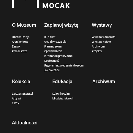
O Muzeum
Zaplanuj wizytę
Wystawy
Historia i misja
Kup bilet
Wystawy czasowe
Architektura
Godziny otwarcia
Wystawy stałe
Zespół
Plan muzeum
Archiwum
Praca i staże
Oprowadzenia
Projekty
Informacje praktyczne
Dostępność
Regulamin zwiedzania Muzeum
Jak dojechać
Kolekcja
Edukacja
Archiwum
Założenia kolekcji
Dzieci i rodziny
Artyści
Młodzież i dorośli
Filmy
Aktualności