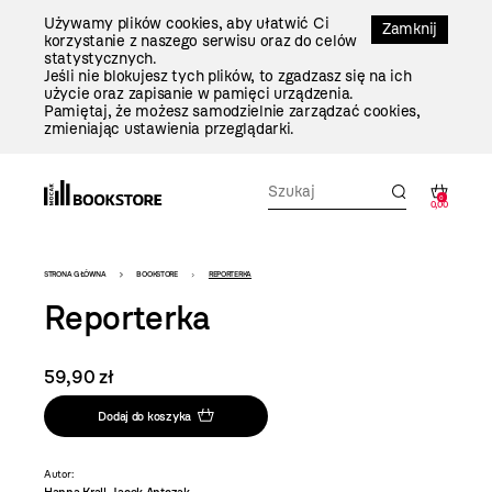
Przejdź
Używamy plików cookies, aby ułatwić Ci
Do
Zamknij
korzystanie z naszego serwisu oraz do celów
Treści
statystycznych.
Jeśli nie blokujesz tych plików, to zgadzasz się na ich
użycie oraz zapisanie w pamięci urządzenia.
Pamiętaj, że możesz samodzielnie zarządzać cookies,
zmieniając ustawienia przeglądarki.
0
0,00
Bookstore
STRONA GŁÓWNA
BOOKSTORE
REPORTERKA
-
Reporterka
szablon
szczegóły
59,90 zł
Dodaj do koszyka
Autor: