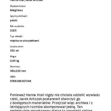
Hanna Krall, Jacek Antczak
Wydawnictwo:
Marginesy
Język publikacji:
polski
Rok wydania:
2025
Typ okładki:
miękka ze skrzydełkami
Liczba stron:
352 str
Waga:
0,44 kg
Wymiary:
145x220 mm
ISBN:
9788368367348
Ponieważ Hanna Krall nigdy nie chciała udzielić wywiadu
rzeki, Jacek Antczak postanowił stworzyć go
z dostępnych materiałów. Przejrzał więc archiwa i z
istniejących rozmów skomponował jedną. Ten
perfekcyjnie zmontowany dialog to opowieść spójna,