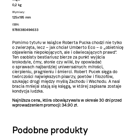
0,2 kg
Wymiary:
125x195 mm
ISBN:
9788380494633
Pomimo tytułu w książce Roberta Pucka chodzi nie tylko
o zwierzęta, lecz – jak chciał Umberto Eco – o „obietnicę
objawienia niepokojących, ale i oświecających prawd".
Ten osobisty bestiariusz bierze za punkt wyjścia
krokodyle, ćmy, słonie czy wilki, by opowiadać
o sprawach najbardziej uniwersalnych: miłości,
cierpieniu, pragnieniu i śmierci. Robert Pucek sięga do
twórczości największych pisarzy, poetów i filozofów,
szukając drogi między myślą Zachodu i Wschodu. A nasi
bracia mniejsi stają się księgą, w której zapisana zostaje
kondycja ludzka.
Najniższa cena, która obowiązywała w okresie 30 dni przed
wprowadzeniem promocji: 34.90 zł.
Podobne produkty