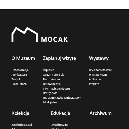
O Muzeum
Zaplanuj wizytę
Wystawy
Historia i misja
Kup bilet
Wystawy czasowe
Architektura
Godziny otwarcia
Wystawy stałe
Zespół
Plan muzeum
Archiwum
Praca i staże
Oprowadzenia
Projekty
Informacje praktyczne
Dostępność
Regulamin zwiedzania Muzeum
Jak dojechać
Kolekcja
Edukacja
Archiwum
Założenia kolekcji
Dzieci i rodziny