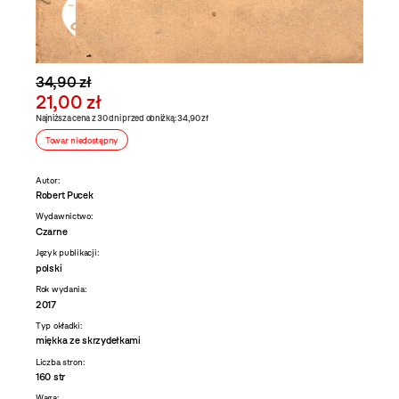
34,90 zł
21,00 zł
Najniższa cena z 30 dni przed obniżką: 34,90 zł
Towar niedostępny
Autor:
Robert Pucek
Wydawnictwo:
Czarne
Język publikacji:
polski
Rok wydania:
2017
Typ okładki:
miękka ze skrzydełkami
Liczba stron:
160 str
Waga: