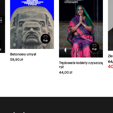
Kup
Kup
Betonowy umysł
Zie
59,90 zł
64,
Trędowate kobiety czyszczą
40
ryż
44,00 zł