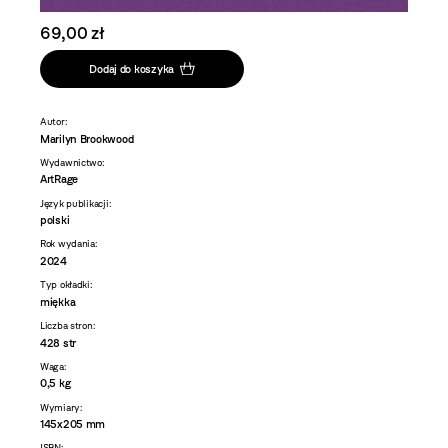
69,00 zł
Dodaj do koszyka
Autor:
Marilyn Brookwood
Wydawnictwo:
ArtRage
Język publikacji:
polski
Rok wydania:
2024
Typ okładki:
miękka
Liczba stron:
428 str
Waga:
0,5 kg
Wymiary:
145x205 mm
ISBN: