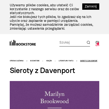
Przejdź
Używamy plików cookies, aby ułatwić Ci
Do
Zamknij
korzystanie z naszego serwisu oraz do celów
Treści
statystycznych.
Jeśli nie blokujesz tych plików, to zgadzasz się na ich
użycie oraz zapisanie w pamięci urządzenia.
Pamiętaj, że możesz samodzielnie zarządzać cookies,
zmieniając ustawienia przeglądarki.
0
0,00
Bookstore
STRONA GŁÓWNA
BOOKSTORE
KSIĄŻKI
LITERATURA FAKTU
SIEROTY Z DAVENPORT
-
Sieroty z Davenport
szablon
szczegóły