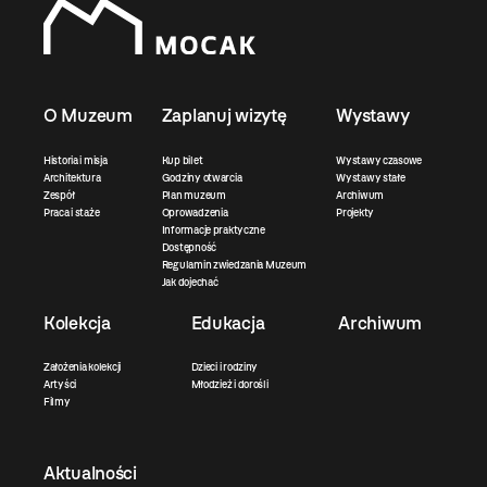
O Muzeum
Zaplanuj wizytę
Wystawy
Historia i misja
Kup bilet
Wystawy czasowe
Architektura
Godziny otwarcia
Wystawy stałe
Zespół
Plan muzeum
Archiwum
Praca i staże
Oprowadzenia
Projekty
Informacje praktyczne
Dostępność
Regulamin zwiedzania Muzeum
Jak dojechać
Kolekcja
Edukacja
Archiwum
Założenia kolekcji
Dzieci i rodziny
Artyści
Młodzież i dorośli
Filmy
Aktualności