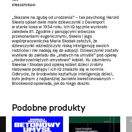
9788367515641
„Skazane na zgubę od urodzenia” – tak psycholog Harold
Skeels opisał dwie małe dziewczynki z Davenport
w stanie Iowa w 1934 roku. Ich IQ łącznie wyniosło
zaledwie 81. Zgodnie z panującymi wówczas
przekonaniami eugenicznymi, Skeels i jego
współpracowniczka Marie Skodak założyli, że
dziewczynki odziedziczyły niską inteligencję swoich
rodziców i nie nadają się do adopcji. Dziewczynki zostały
wysłane do zakładu dla „słabych na umyśle” pod opiekę
„niedorozwiniętych umysłowo” kobiet. Ku zdumieniu
Skeelsa i Skodak pod opieką kobiet dzieci zrobiły
niebywałe postępy i ich IQ znalazło się w normie.
Odkrycie, że środowisko kształtuje inteligencję dzieci,
było jednym z najbardziej zaciekle kwestionowanych –
Brookwood opowiada, jak do niego doszło.
Podobne produkty