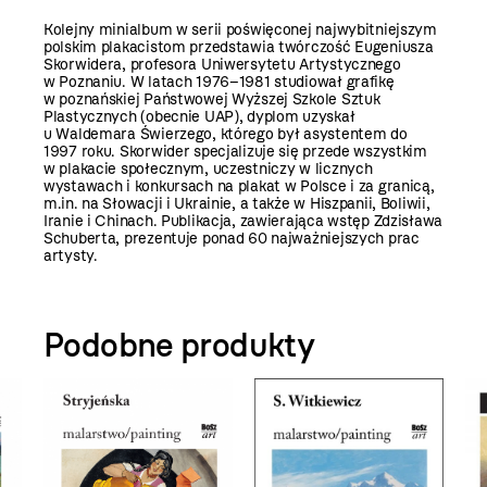
Kolejny minialbum w serii poświęconej najwybitniejszym
polskim plakacistom przedstawia twórczość Eugeniusza
Skorwidera, profesora Uniwersytetu Artystycznego
w Poznaniu. W latach 1976–1981 studiował grafikę
w poznańskiej Państwowej Wyższej Szkole Sztuk
Plastycznych (obecnie UAP), dyplom uzyskał
u Waldemara Świerzego, którego był asystentem do
1997 roku. Skorwider specjalizuje się przede wszystkim
w plakacie społecznym, uczestniczy w licznych
wystawach i konkursach na plakat w Polsce i za granicą,
m.in. na Słowacji i Ukrainie, a także w Hiszpanii, Boliwii,
Iranie i Chinach. Publikacja, zawierająca wstęp Zdzisława
Schuberta, prezentuje ponad 60 najważniejszych prac
artysty.
Podobne produkty