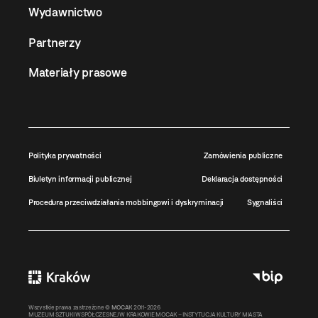
Wydawnictwo
Partnerzy
Materiały prasowe
Polityka prywatności
Zamówienia publiczne
Biuletyn informacji publicznej
Deklaracja dostępności
Procedura przeciwdziałania mobbingowi i dyskryminacji
Sygnaliści
Wszystkie prawa zastrzeżone ©
MOCAK
2011-2026
MUZEUM SZTUKI WSPÓŁCZESNEJ W KRAKOWIE MOCAK – INSTYTUCJA KULTURY MIASTA