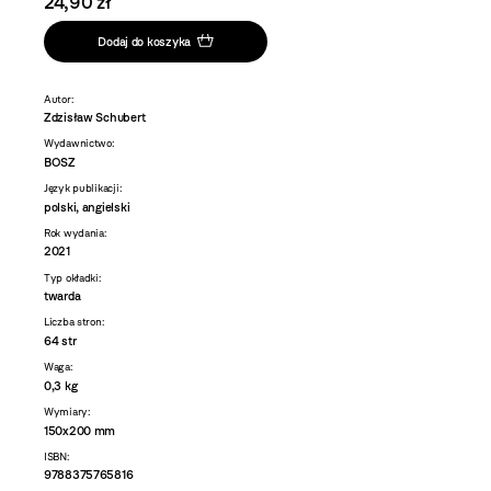
24,90 zł
Dodaj do koszyka
Autor:
Zdzisław Schubert
Wydawnictwo:
BOSZ
Język publikacji:
polski, angielski
Rok wydania:
2021
Typ okładki:
twarda
Liczba stron:
64 str
Waga:
0,3 kg
Wymiary:
150x200 mm
ISBN:
9788375765816