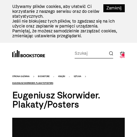
Przejdź
Używamy plików cookies, aby ułatwić Ci
Do
Zamknij
korzystanie z naszego serwisu oraz do celów
Treści
statystycznych.
Jeśli nie blokujesz tych plików, to zgadzasz się na ich
użycie oraz zapisanie w pamięci urządzenia.
Pamiętaj, że możesz samodzielnie zarządzać cookies,
zmieniając ustawienia przeglądarki.
0
0,00
Bookstore
STRONA GŁÓWNA
BOOKSTORE
KSIĄŻKI
SZTUKA
-
EUGENIUSZ SKORWIDER. PLAKATY/POSTERS
Eugeniusz Skorwider.
szablon
Plakaty/Posters
szczegóły