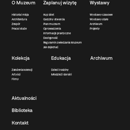
O Muzeum
Zaplanuj wizytę
Wystawy
Historia i misja
Kup bilet
Wystawy czasowe
Architektura
Godziny otwarcia
Wystawy stałe
Zespół
Plan muzeum
Archiwum
Praca i staże
Oprowadzenia
Projekty
Informacje praktyczne
Dostępność
Regulamin zwiedzania Muzeum
Jak dojechać
Kolekcja
Edukacja
Archiwum
Założenia kolekcji
Dzieci i rodziny
Artyści
Młodzież i dorośli
Filmy
Aktualności
Biblioteka
Kontakt