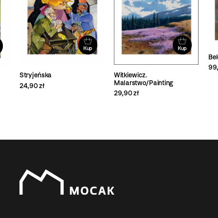
Kup
Kup
Bek
99,
Witkiewicz.
Stryjeńska
Malarstwo/Painting
24,90 zł
29,90 zł