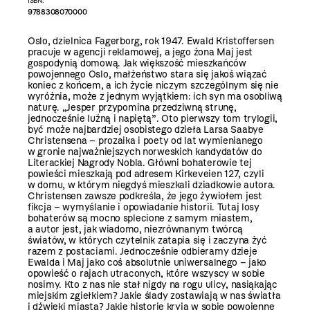
ISBN:
9788308070000
Oslo, dzielnica Fagerborg, rok 1947. Ewald Kristoffersen
pracuje w agencji reklamowej, a jego żona Maj jest
gospodynią domową. Jak większość mieszkańców
powojennego Oslo, małżeństwo stara się jakoś wiązać
koniec z końcem, a ich życie niczym szczególnym się nie
wyróżnia, może z jednym wyjątkiem: ich syn ma osobliwą
naturę. „Jesper przypomina przedziwną strunę,
jednocześnie luźną i napiętą”. Oto pierwszy tom trylogii,
być może najbardziej osobistego dzieła Larsa Saabye
Christensena – prozaika i poety od lat wymienianego
w gronie najważniejszych norweskich kandydatów do
Literackiej Nagrody Nobla. Główni bohaterowie tej
powieści mieszkają pod adresem Kirkeveien 127, czyli
w domu, w którym niegdyś mieszkali dziadkowie autora.
Christensen zawsze podkreśla, że jego żywiołem jest
fikcja – wymyślanie i opowiadanie historii. Tutaj losy
bohaterów są mocno splecione z samym miastem,
a autor jest, jak wiadomo, niezrównanym twórcą
światów, w których czytelnik zatapia się i zaczyna żyć
razem z postaciami. Jednocześnie odbieramy dzieje
Ewalda i Maj jako coś absolutnie uniwersalnego – jako
opowieść o rajach utraconych, które wszyscy w sobie
nosimy. Kto z nas nie stał nigdy na rogu ulicy, nasiąkając
miejskim zgiełkiem? Jakie ślady zostawiają w nas światła
i dźwięki miasta? Jakie historie kryją w sobie powojenne