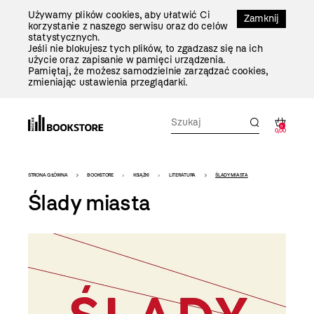
Przejdź
Używamy plików cookies, aby ułatwić Ci
Do
Zamknij
korzystanie z naszego serwisu oraz do celów
Treści
statystycznych.
Jeśli nie blokujesz tych plików, to zgadzasz się na ich
użycie oraz zapisanie w pamięci urządzenia.
Pamiętaj, że możesz samodzielnie zarządzać cookies,
zmieniając ustawienia przeglądarki.
0
0,00
Bookstore
STRONA GŁÓWNA
BOOKSTORE
KSIĄŻKI
LITERATURA
ŚLADY MIASTA
-
Ślady miasta
szablon
szczegóły