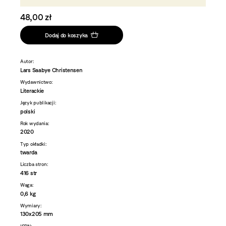
48,00 zł
Dodaj do koszyka
Autor:
Lars Saabye Christensen
Wydawnictwo:
Literackie
Język publikacji:
polski
Rok wydania:
2020
Typ okładki:
twarda
Liczba stron:
416 str
Waga:
0,6 kg
Wymiary:
130x205 mm