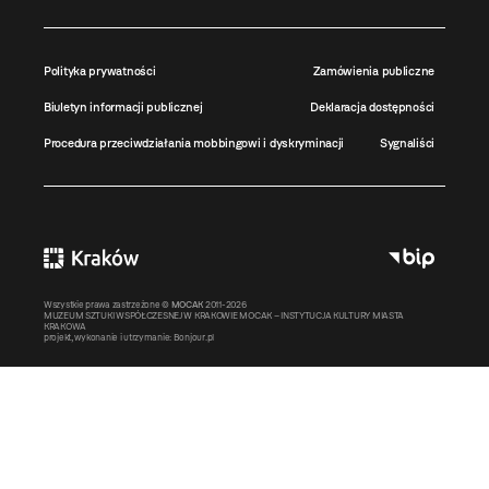
Polityka prywatności
Zamówienia publiczne
Biuletyn informacji publicznej
Deklaracja dostępności
Procedura przeciwdziałania mobbingowi i dyskryminacji
Sygnaliści
Wszystkie prawa zastrzeżone ©
MOCAK
2011-2026
MUZEUM SZTUKI WSPÓŁCZESNEJ W KRAKOWIE MOCAK – INSTYTUCJA KULTURY MIASTA
KRAKOWA
projekt, wykonanie i utrzymanie:
Bonjour.pl