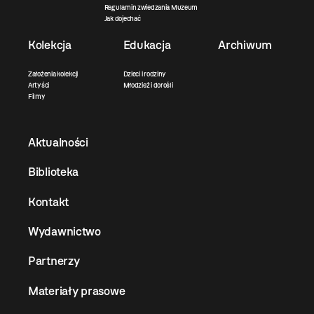
Regulamin zwiedzania Muzeum
Jak dojechać
Kolekcja
Edukacja
Archiwum
Założenia kolekcji
Dzieci i rodziny
Artyści
Młodzież i dorośli
Filmy
Aktualności
Biblioteka
Kontakt
Wydawnictwo
Partnerzy
Materiały prasowe