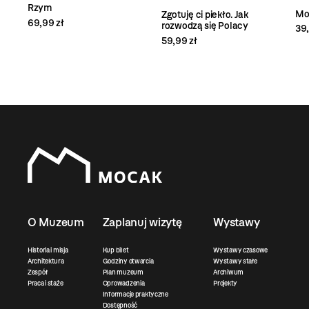
Rzym
Mo
Zgotuję ci piekło. Jak
69,99 zł
rozwodzą się Polacy
39,
59,99 zł
O Muzeum
Zaplanuj wizytę
Wystawy
Historia i misja
Kup bilet
Wystawy czasowe
Architektura
Godziny otwarcia
Wystawy stałe
Zespół
Plan muzeum
Archiwum
Praca i staże
Oprowadzenia
Projekty
Informacje praktyczne
Dostępność