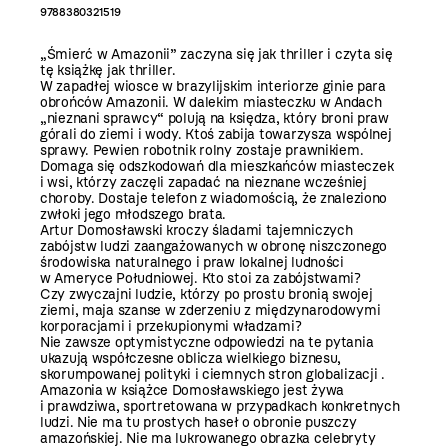
9788380321519
„Śmierć w Amazonii” zaczyna się jak thriller i czyta się
tę książkę jak thriller.
W zapadłej wiosce w brazylijskim interiorze ginie para
obrońców Amazonii. W dalekim miasteczku w Andach
„nieznani sprawcy“ polują na księdza, który broni praw
górali do ziemi i wody. Ktoś zabija towarzysza wspólnej
sprawy. Pewien robotnik rolny zostaje prawnikiem.
Domaga się odszkodowań dla mieszkańców miasteczek
i wsi, którzy zaczęli zapadać na nieznane wcześniej
choroby. Dostaje telefon z wiadomością, że znaleziono
zwłoki jego młodszego brata.
Artur Domosławski kroczy śladami tajemniczych
zabójstw ludzi zaangażowanych w obronę niszczonego
środowiska naturalnego i praw lokalnej ludności
w Ameryce Południowej. Kto stoi za zabójstwami?
Czy zwyczajni ludzie, którzy po prostu bronią swojej
ziemi, maja szanse w zderzeniu z międzynarodowymi
korporacjami i przekupionymi władzami?
Nie zawsze optymistyczne odpowiedzi na te pytania
ukazują współczesne oblicza wielkiego biznesu,
skorumpowanej polityki i ciemnych stron globalizacji .
Amazonia w książce Domosławskiego jest żywa
i prawdziwa, sportretowana w przypadkach konkretnych
ludzi. Nie ma tu prostych haseł o obronie puszczy
amazońskiej. Nie ma lukrowanego obrazka celebryty