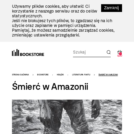
Przejdź
Używamy plików cookies, aby ułatwić Ci
Do
Zamknij
korzystanie z naszego serwisu oraz do celów
Treści
statystycznych.
Jeśli nie blokujesz tych plików, to zgadzasz się na ich
użycie oraz zapisanie w pamięci urządzenia.
Pamiętaj, że możesz samodzielnie zarządzać cookies,
zmieniając ustawienia przeglądarki.
0
0,00
Bookstore
STRONA GŁÓWNA
BOOKSTORE
KSIĄŻKI
LITERATURA FAKTU
ŚMIERĆ W AMAZONII
-
Śmierć w Amazonii
szablon
szczegóły