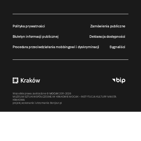
Polityka prywatności
Zamówienia publiczne
Biuletyn informacji publicznej
Deklaracja dostępności
Procedura przeciwdziałania mobbingowi i dyskryminacji
Sygnaliści
Wszystkie prawa zastrzeżone ©
MOCAK
2011-2026
MUZEUM SZTUKI WSPÓŁCZESNEJ W KRAKOWIE MOCAK – INSTYTUCJA KULTURY MIASTA
KRAKOWA
projekt, wykonanie i utrzymanie:
Bonjour.pl