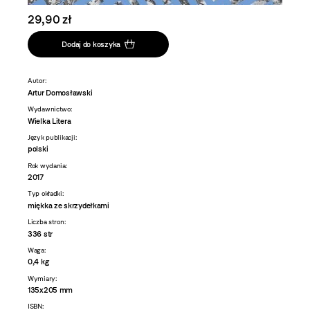
29,90 zł
Dodaj do koszyka
Autor:
Artur Domosławski
Wydawnictwo:
Wielka Litera
Język publikacji:
polski
Rok wydania:
2017
Typ okładki:
miękka ze skrzydełkami
Liczba stron:
336 str
Waga:
0,4 kg
Wymiary:
135x205 mm
ISBN: