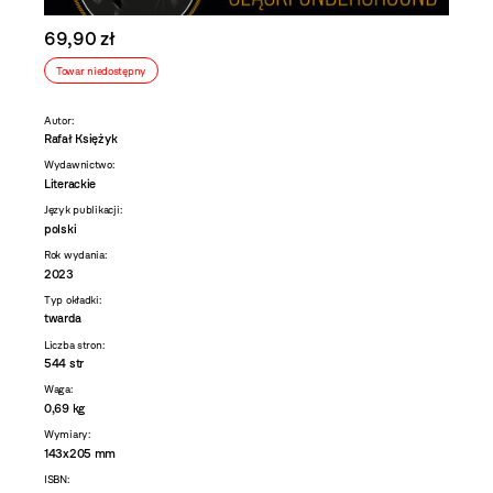
69,90 zł
Towar niedostępny
Autor:
Rafał Księżyk
Wydawnictwo:
Literackie
Język publikacji:
polski
Rok wydania:
2023
Typ okładki:
twarda
Liczba stron:
544 str
Waga:
0,69 kg
Wymiary:
143x205 mm
ISBN: