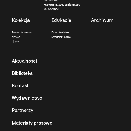
Regulamin zwiedzania Muzeum
Jak dojechać
Kolekcja
Edukacja
Archiwum
Założenia kolekcji
Dzieci i rodziny
Artyści
Młodzież i dorośli
Filmy
Aktualności
Biblioteka
Kontakt
Wydawnictwo
Partnerzy
Materiały prasowe