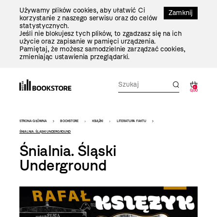
Przejdź
Używamy plików cookies, aby ułatwić Ci
Do
Zamknij
korzystanie z naszego serwisu oraz do celów
Treści
statystycznych.
Jeśli nie blokujesz tych plików, to zgadzasz się na ich
użycie oraz zapisanie w pamięci urządzenia.
Pamiętaj, że możesz samodzielnie zarządzać cookies,
zmieniając ustawienia przeglądarki.
0
0,00
Bookstore
STRONA GŁÓWNA
BOOKSTORE
KSIĄŻKI
LITERATURA FAKTU
-
ŚNIALNIA. ŚLĄSKI UNDERGROUND
Śnialnia. Śląski
szablon
Underground
szczegóły