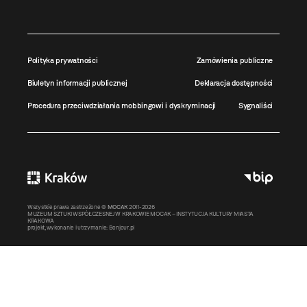
Polityka prywatności
Zamówienia publiczne
Biuletyn informacji publicznej
Deklaracja dostępności
Procedura przeciwdziałania mobbingowi i dyskryminacji
Sygnaliści
Wszystkie prawa zastrzeżone ©
MOCAK
2011-2026
MUZEUM SZTUKI WSPÓŁCZESNEJ W KRAKOWIE MOCAK – INSTYTUCJA KULTURY MIASTA
KRAKOWA
projekt, wykonanie i utrzymanie:
Bonjour.pl