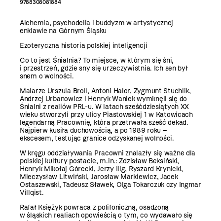
9788308081884
Alchemia, psychodelia i buddyzm w artystycznej
enklawie na Górnym Śląsku
Ezoteryczna historia polskiej inteligencji
Co to jest Śnialnia? To miejsce, w którym się śni,
i przestrzeń, gdzie sny się urzeczywistnia. Ich sen był
snem o wolności.
Malarze Urszula Broll, Antoni Halor, Zygmunt Stuchlik,
Andrzej Urbanowicz i Henryk Waniek wymknęli się do
Śnialni z realiów PRL-u. W latach sześćdziesiątych XX
wieku stworzyli przy ulicy Piastowskiej 1 w Katowicach
legendarną Pracownię, która przetrwała sześć dekad.
Najpierw kusiła duchowością, a po 1989 roku –
ekscesem, testując granice odzyskanej wolności.
W kręgu oddziaływania Pracowni znalazły się ważne dla
polskiej kultury postacie, m.in.: Zdzisław Beksiński,
Henryk Mikołaj Górecki, Jerzy Illg, Ryszard Krynicki,
Mieczysław Litwiński, Jarosław Markiewicz, Jacek
Ostaszewski, Tadeusz Sławek, Olga Tokarczuk czy Ingmar
Villqist.
Rafał Księżyk powraca z polifoniczną, osadzoną
w śląskich realiach opowieścią o tym, co wydawało się