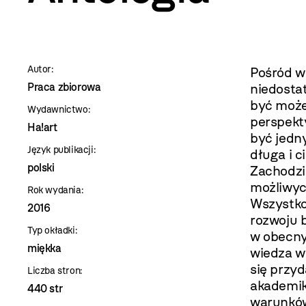
szablon
szczegóły
Autor:
Pośród w
Praca zbiorowa
niedostat
być może
Wydawnictwo:
perspekt
Ha!art
być jedn
Język publikacji:
długa i c
polski
Zachodzie
możliwyc
Rok wydania:
Wszystko 
2016
rozwoju b
Typ okładki:
w obecny
miękka
wiedza w
się przyd
Liczba stron:
akademik
440 str
warunków,