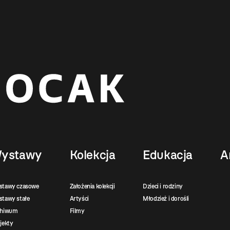
ystawy
Kolekcja
Edukacja
A
stawy czasowe
Założenia kolekcji
Dzieci i rodziny
tawy stałe
Artyści
Młodzież i dorośli
chiwum
Filmy
jekty