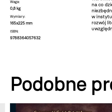
Waga:
na co dzi
0,8 kg
niezbędn
w instyt
Wymiary:
rozwój l
165x225 mm
uwzględn
ISBN:
9788364057632
Podobne pr