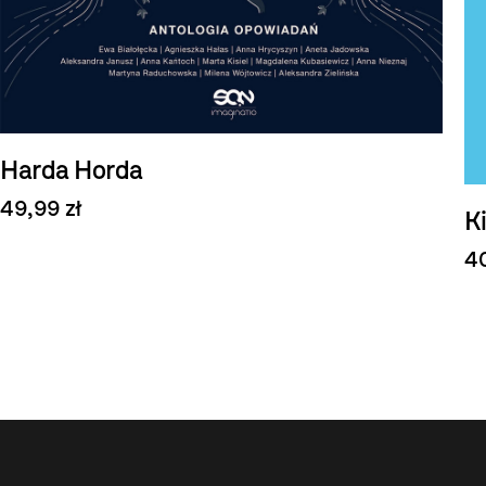
Harda Horda
49,99 zł
K
40