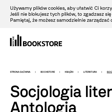
Przejdź
Używamy plików cookies, aby ułatwić Ci korzy
Do
Jeśli nie blokujesz tych plików, to zgadzasz si
Treści
Pamiętaj, że możesz samodzielnie zarządzać c
Bookstore
STRONA GŁÓWNA
BOOKSTORE
KSIĄŻKI
LITERATURA
SOC
Socjologia lite
-
Antologia