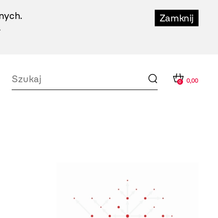
nych.
Zamknij
.
0,00
0