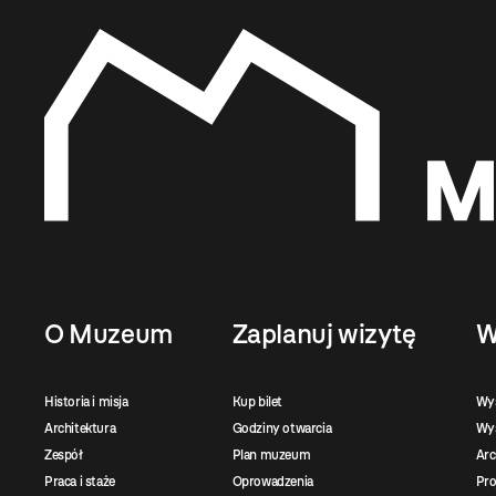
O Muzeum
Zaplanuj wizytę
W
Historia i misja
Kup bilet
Wy
Architektura
Godziny otwarcia
Wys
Zespół
Plan muzeum
Ar
Praca i staże
Oprowadzenia
Pro