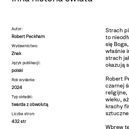
szablon
szczegóły
Autor:
Strach pi
Robert Peckham
to nieod
się Boga,
Wydawnictwo:
właśnie i
Znak
strach ja
Język publikacji:
okazują s
polski
Robert P
Rok wydania:
czarnej ś
2024
religijne
Typ okładki:
wieku, a
twarda z obwolutą
krachy fi
sztucznej
Liczba stron:
432 str
Wbrew te