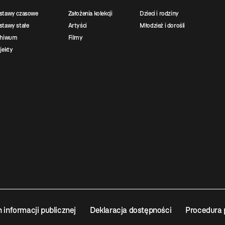
stawy czasowe
Założenia kolekcji
Dzieci i rodziny
tawy stałe
Artyści
Młodzież i dorośli
chiwum
Filmy
jekty
n informacji publicznej
Deklaracja dostępności
Procedura 