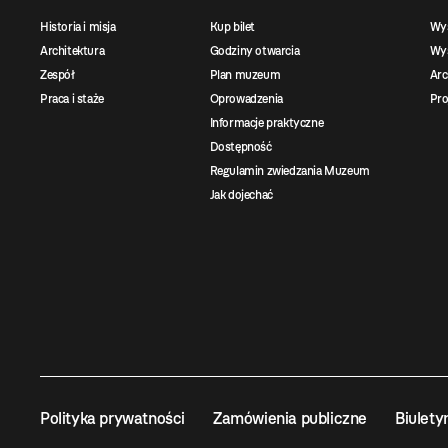
Historia i misja
Kup bilet
Wy
Architektura
Godziny otwarcia
Wys
Zespół
Plan muzeum
Ar
Praca i staże
Oprowadzenia
Pro
Informacje praktyczne
Dostępność
Regulamin zwiedzania Muzeum
Jak dojechać
Polityka prywatności
Zamówienia publiczne
Biulety