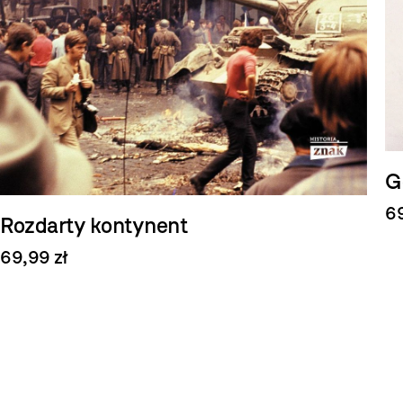
G
69
Rozdarty kontynent
69,99 zł