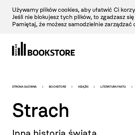
Przejdź
Używamy plików cookies, aby ułatwić Ci korzy
Do
Jeśli nie blokujesz tych plików, to zgadzasz si
Treści
Pamiętaj, że możesz samodzielnie zarządzać c
Bookstore
STRONA GŁÓWNA
BOOKSTORE
KSIĄŻKI
LITERATURA FAKTU
Strach
-
Inna historia świata