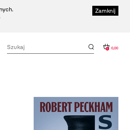
nych.
Zamknij
.
0,00
0