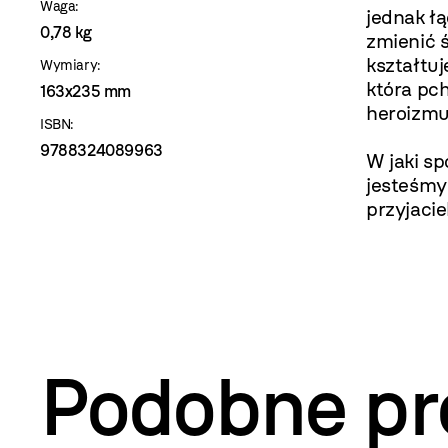
Waga:
jednak łą
0,78 kg
zmienić ś
kształtuj
Wymiary:
która pc
163x235 mm
heroizmu
ISBN:
9788324089963
W jaki sp
jesteśmy
przyjaci
Podobne pr