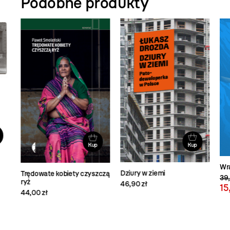
Podobne produkty
Kup
Kup
Wr
Dziury w ziemi
Trędowate kobiety czyszczą
39,
ryż
46,90 zł
15
44,00 zł