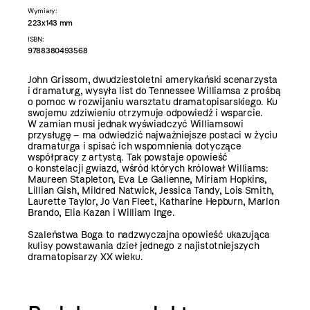
Wymiary:
223x143 mm
ISBN:
9788380493568
John Grissom, dwudziestoletni amerykański scenarzysta
i dramaturg, wysyła list do Tennessee Williamsa z prośbą
o pomoc w rozwijaniu warsztatu dramatopisarskiego. Ku
swojemu zdziwieniu otrzymuje odpowiedź i wsparcie.
W zamian musi jednak wyświadczyć Williamsowi
przysługę – ma odwiedzić najważniejsze postaci w życiu
dramaturga i spisać ich wspomnienia dotyczące
współpracy z artystą. Tak powstaje opowieść
o konstelacji gwiazd, wśród których królował Williams:
Maureen Stapleton, Eva Le Galienne, Miriam Hopkins,
Lillian Gish, Mildred Natwick, Jessica Tandy, Lois Smith,
Laurette Taylor, Jo Van Fleet, Katharine Hepburn, Marlon
Brando, Elia Kazan i William Inge.
Szaleństwa Boga to nadzwyczajna opowieść ukazująca
kulisy powstawania dzieł jednego z najistotniejszych
dramatopisarzy XX wieku.