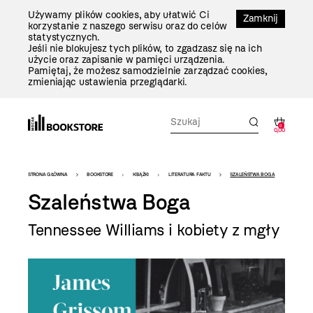
Przejdź
Używamy plików cookies, aby ułatwić Ci
Do
Zamknij
korzystanie z naszego serwisu oraz do celów
Treści
statystycznych.
Jeśli nie blokujesz tych plików, to zgadzasz się na ich
użycie oraz zapisanie w pamięci urządzenia.
Pamiętaj, że możesz samodzielnie zarządzać cookies,
zmieniając ustawienia przeglądarki.
0
0,00
Bookstore
STRONA GŁÓWNA
BOOKSTORE
KSIĄŻKI
LITERATURA FAKTU
SZALEŃSTWA BOGA
-
Szaleństwa Boga
szablon
Tennessee Williams i kobiety z mgły
szczegóły