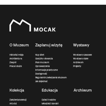
O Muzeum
Zaplanuj wizytę
Wystawy
Historia i misja
Kup bilet
Wystawy czasowe
Architektura
Godziny otwarcia
Wystawy stałe
Zespół
Plan muzeum
Archiwum
Praca i staże
Oprowadzenia
Projekty
Informacje praktyczne
Dostępność
Regulamin zwiedzania Muzeum
Jak dojechać
Kolekcja
Edukacja
Archiwum
Założenia kolekcji
Dzieci i rodziny
Artyści
Młodzież i dorośli