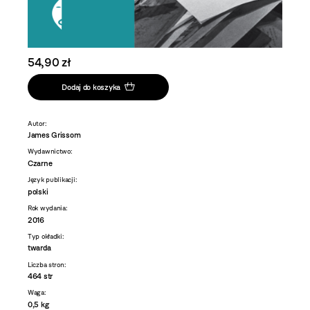
54,90 zł
Dodaj do koszyka
Autor:
James Grissom
Wydawnictwo:
Czarne
Język publikacji:
polski
Rok wydania:
2016
Typ okładki:
twarda
Liczba stron:
464 str
Waga:
0,5 kg