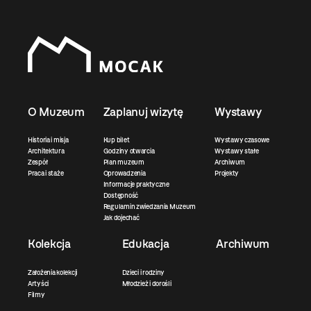
O Muzeum
Zaplanuj wizytę
Wystawy
Historia i misja
Kup bilet
Wystawy czasowe
Architektura
Godziny otwarcia
Wystawy stałe
Zespół
Plan muzeum
Archiwum
Praca i staże
Oprowadzenia
Projekty
Informacje praktyczne
Dostępność
Regulamin zwiedzania Muzeum
Jak dojechać
Kolekcja
Edukacja
Archiwum
Założenia kolekcji
Dzieci i rodziny
Artyści
Młodzież i dorośli
Filmy