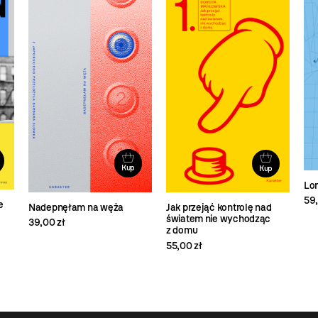
Kup
Kup
Lo
59,
e
Nadepnęłam na węża
Jak przejąć kontrolę nad
światem nie wychodząc
39,00 zł
z domu
55,00 zł