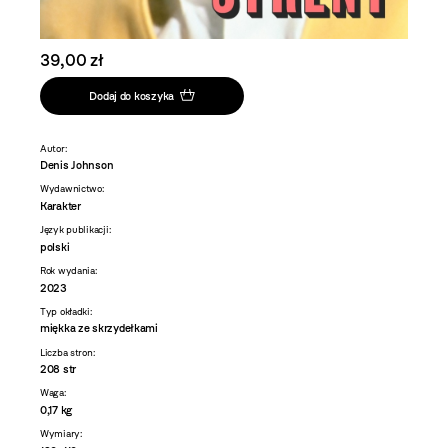
39,00 zł
Dodaj do koszyka
Autor:
Denis Johnson
Wydawnictwo:
Karakter
Język publikacji:
polski
Rok wydania:
2023
Typ okładki:
miękka ze skrzydełkami
Liczba stron:
208 str
Waga:
0,17 kg
Wymiary: