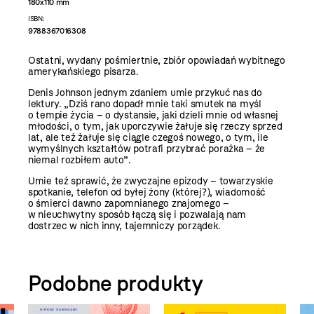
180x110 mm
ISBN:
9788367016308
Ostatni, wydany pośmiertnie, zbiór opowiadań wybitnego
amerykańskiego pisarza.
Denis Johnson jednym zdaniem umie przykuć nas do
lektury. „Dziś rano dopadł mnie taki smutek na myśl
o tempie życia – o dystansie, jaki dzieli mnie od własnej
młodości, o tym, jak uporczywie żałuje się rzeczy sprzed
lat, ale też żałuje się ciągle czegoś nowego, o tym, ile
wymyślnych kształtów potrafi przybrać porażka – że
niemal rozbiłem auto”.
Umie też sprawić, że zwyczajne epizody – towarzyskie
spotkanie, telefon od byłej żony (której?), wiadomość
o śmierci dawno zapomnianego znajomego –
w nieuchwytny sposób łączą się i pozwalają nam
dostrzec w nich inny, tajemniczy porządek.
Podobne produkty