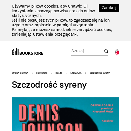
Przejdź
Używamy plików cookies, aby ułatwić Ci
Do
Zamknij
korzystanie z naszego serwisu oraz do celów
Treści
statystycznych.
Jeśli nie blokujesz tych plików, to zgadzasz się na ich
użycie oraz zapisanie w pamięci urządzenia.
Pamiętaj, że możesz samodzielnie zarządzać cookies,
zmieniając ustawienia przeglądarki.
0
0,00
Bookstore
STRONA GŁÓWNA
BOOKSTORE
KSIĄŻKI
LITERATURA
SZCZODROŚĆ SYRENY
-
Szczodrość syreny
szablon
szczegóły