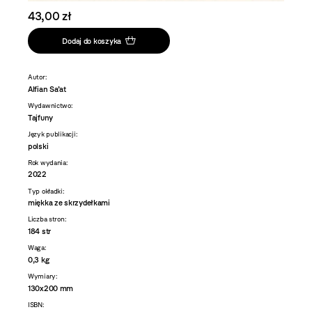
43,00 zł
Dodaj do koszyka
Autor:
Alfian Sa’at
Wydawnictwo:
Tajfuny
Język publikacji:
polski
Rok wydania:
2022
Typ okładki:
miękka ze skrzydełkami
Liczba stron:
184 str
Waga:
0,3 kg
Wymiary:
130x200 mm
ISBN: