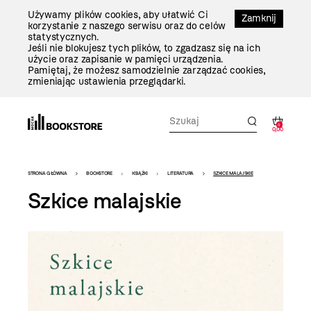
Przejdź
Używamy plików cookies, aby ułatwić Ci
Do
Zamknij
korzystanie z naszego serwisu oraz do celów
Treści
statystycznych.
Jeśli nie blokujesz tych plików, to zgadzasz się na ich
użycie oraz zapisanie w pamięci urządzenia.
Pamiętaj, że możesz samodzielnie zarządzać cookies,
zmieniając ustawienia przeglądarki.
0
0,00
Bookstore
STRONA GŁÓWNA
BOOKSTORE
KSIĄŻKI
LITERATURA
SZKICE MALAJSKIE
-
Szkice malajskie
szablon
szczegóły