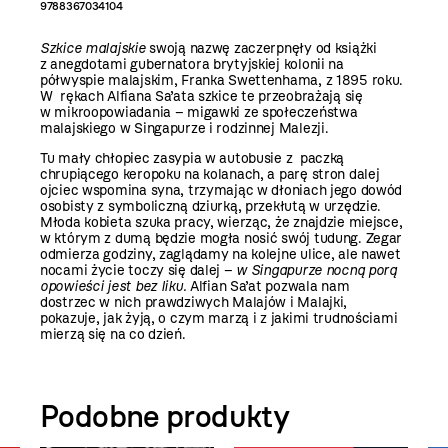
9788367034104
Szkice malajskie
swoją nazwę zaczerpnęły od książki
z anegdotami gubernatora brytyjskiej kolonii na
półwyspie malajskim, Franka Swettenhama, z 1895 roku.
W rękach Alfiana Sa’ata szkice te przeobrażają się
w mikroopowiadania – migawki ze społeczeństwa
malajskiego w Singapurze i rodzinnej Malezji.
Tu mały chłopiec zasypia w autobusie z paczką
chrupiącego keropoku na kolanach, a parę stron dalej
ojciec wspomina syna, trzymając w dłoniach jego dowód
osobisty z symboliczną dziurką, przekłutą w urzędzie.
Młoda kobieta szuka pracy, wierząc, że znajdzie miejsce,
w którym z dumą będzie mogła nosić swój tudung. Zegar
odmierza godziny, zaglądamy na kolejne ulice, ale nawet
nocami życie toczy się dalej –
w Singapurze nocną porą
opowieści jest bez liku.
Alfian Sa’at pozwala nam
dostrzec w nich prawdziwych Malajów i Malajki,
pokazuje, jak żyją, o czym marzą i z jakimi trudnościami
mierzą się na co dzień.
Podobne produkty