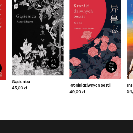
Kup
Kup
Gąsienica
Ins
Kroniki dziwnych bestii
45,00 zł
54,
49,00 zł