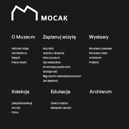
O Muzeum
Zaplanuj wizytę
Wystawy
Historia i misja
Kup bilet
Wystawy czasowe
Architektura
Godziny otwarcia
Wystawy stałe
Zespół
Plan muzeum
Archiwum
Praca i staże
Oprowadzenia
Projekty
Informacje praktyczne
Dostępność
Regulamin zwiedzania Muzeum
Jak dojechać
Kolekcja
Edukacja
Archiwum
Założenia kolekcji
Dzieci i rodziny
Artyści
Młodzież i dorośli
Filmy