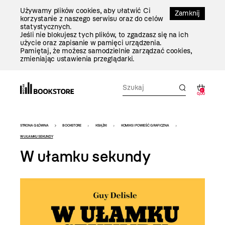
Przejdź
Używamy plików cookies, aby ułatwić Ci
Do
Zamknij
korzystanie z naszego serwisu oraz do celów
Treści
statystycznych.
Jeśli nie blokujesz tych plików, to zgadzasz się na ich
użycie oraz zapisanie w pamięci urządzenia.
Pamiętaj, że możesz samodzielnie zarządzać cookies,
zmieniając ustawienia przeglądarki.
0
0,00
Bookstore
STRONA GŁÓWNA
BOOKSTORE
KSIĄŻKI
KOMIKS I POWIEŚĆ GRAFICZNA
-
W UŁAMKU SEKUNDY
W ułamku sekundy
szablon
szczegóły