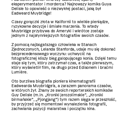
eksperymentator i morderca? Najnowszy komiks Guya
Delisle to opowieść o niezwykłej postaci, jaką był
Eadweard Muybridge!
Czasy gorączki złota w Kalifornii to wielkie pieniądze,
ryzykowne decyzje i śmiałe marzenia. To wtedy
Muybridge przybywa do Ameryki i wkrótce zostaje
jednym z najsłynniejszych fotografów swoich czasów.
Z pomocą najbogatszego człowieka w Stanach
Zjednoczonych, Lelanda Stanforda, udaje mu się dokonać
bezprecedensowego wyczynu: uchwycić na
fotograficznej kliszy bieg galopującego konia. Dzięki temu
staje się tym, który zatrzymał czas, a także pierwszym,
który wyświetlił film, na długo przed Edisonem i braćmi
Lumière.
Oto burzliwa biografia pioniera kinematografii
Eadwearda Muybridge'a, a zarazem panorama czasów,
w których żył. Znany ze swoich reporterskich komiksów
Guy Delisle (m.in. „Kroniki jerozolimskie”, „Kroniki
birmańskie”, „Pjongjang”) tym razem sięga w przeszłość,
by przyjrzeć się momentowi wynalezienia fotografii,
zachwiania pozycji malarstwa i początku kina.