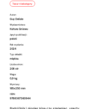
Towar niedostępny
Autor:
Guy Delisle
Wydawnictwo:
Kultura Gniewu
Język publikacji:
polski
Rok wydania:
2024
Typ okładki:
miękka
Liczba stron:
208 str
Waga:
0,9 kg
Wymiary:
185x250 mm
ISBN:
9788367360944
Podróżnik i pionier kina czy szaleniec, uparty