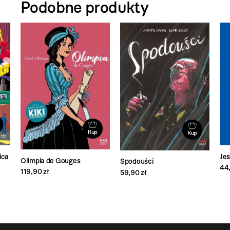
Podobne produkty
Kup
Kup
ica
Je
Olimpia de Gouges
Spodouści
44,
119,90 zł
59,90 zł