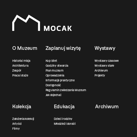
O Muzeum
Zaplanuj wizytę
Wystawy
Historia i misja
Kup bilet
Wystawy czasowe
Architektura
Godziny otwarcia
Wystawy stałe
Zespół
Plan muzeum
Archiwum
Praca i staże
Oprowadzenia
Projekty
Informacje praktyczne
Dostępność
Regulamin zwiedzania Muzeum
Jak dojechać
Kolekcja
Edukacja
Archiwum
Założenia kolekcji
Dzieci i rodziny
Artyści
Młodzież i dorośli
Filmy