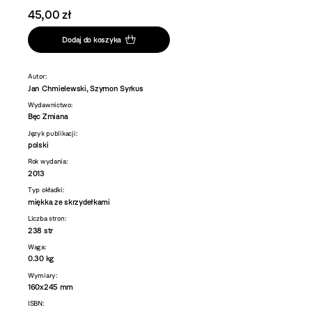
45,00 zł
Dodaj do koszyka
Autor:
Jan Chmielewski, Szymon Syrkus
Wydawnictwo:
Bęc Zmiana
Język publikacji:
polski
Rok wydania:
2013
Typ okładki:
miękka ze skrzydełkami
Liczba stron:
238 str
Waga:
0.30 kg
Wymiary:
160x245 mm
ISBN: