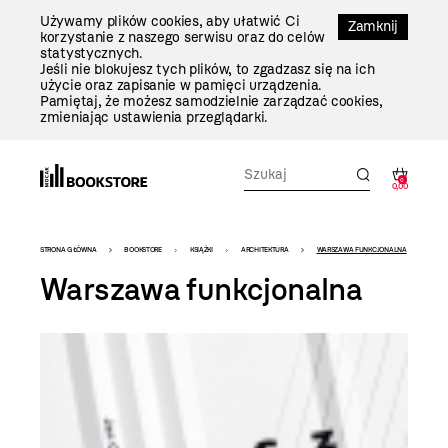
Przejdź
Używamy plików cookies, aby ułatwić Ci
Do
Zamknij
korzystanie z naszego serwisu oraz do celów
Treści
statystycznych.
Jeśli nie blokujesz tych plików, to zgadzasz się na ich
użycie oraz zapisanie w pamięci urządzenia.
Pamiętaj, że możesz samodzielnie zarządzać cookies,
zmieniając ustawienia przeglądarki.
0
0,00
Bookstore
STRONA GŁÓWNA
BOOKSTORE
KSIĄŻKI
ARCHITEKTURA
WARSZAWA FUNKCJONALNA
-
Warszawa funkcjonalna
szablon
szczegóły