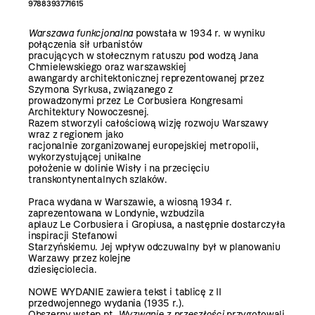
9788393771615
Warszawa funkcjonalna
powstała w 1934 r. w wyniku
połączenia sił urbanistów
pracujących w stołecznym ratuszu pod wodzą Jana
Chmielewskiego oraz warszawskiej
awangardy architektonicznej reprezentowanej przez
Szymona Syrkusa, związanego z
prowadzonymi przez Le Corbusiera Kongresami
Architektury Nowoczesnej.
Razem stworzyli całościową wizję rozwoju Warszawy
wraz z regionem jako
racjonalnie zorganizowanej europejskiej metropolii,
wykorzystującej unikalne
położenie w dolinie Wisły i na przecięciu
transkontynentalnych szlaków.
Praca wydana w Warszawie, a wiosną 1934 r.
zaprezentowana w Londynie, wzbudzila
aplauz Le Corbusiera i Gropiusa, a następnie dostarczyła
inspiracji Stefanowi
Starzyńskiemu. Jej wpływ odczuwalny był w planowaniu
Warzawy przez kolejne
dziesięciolecia.
NOWE WYDANIE zawiera tekst i tablicę z II
przedwojennego wydania (1935 r.).
Obszerny wstęp pt.
Wyzwanie z przeszłości
przygotowali