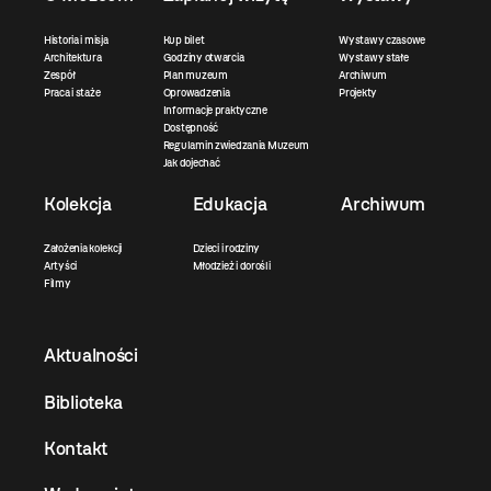
Historia i misja
Kup bilet
Wystawy czasowe
Architektura
Godziny otwarcia
Wystawy stałe
Zespół
Plan muzeum
Archiwum
Praca i staże
Oprowadzenia
Projekty
Informacje praktyczne
Dostępność
Regulamin zwiedzania Muzeum
Jak dojechać
Kolekcja
Edukacja
Archiwum
Założenia kolekcji
Dzieci i rodziny
Artyści
Młodzież i dorośli
Filmy
Aktualności
Biblioteka
Kontakt