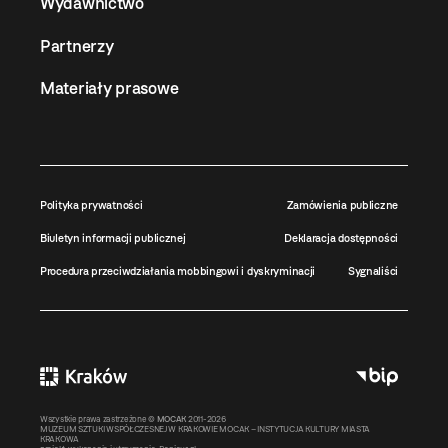
Wydawnictwo
Partnerzy
Materiały prasowe
Polityka prywatności
Zamówienia publiczne
Biuletyn informacji publicznej
Deklaracja dostępności
Procedura przeciwdziałania mobbingowi i dyskryminacji
Sygnaliści
Wszystkie prawa zastrzeżone ©
MOCAK
2011-2026
MUZEUM SZTUKI WSPÓŁCZESNEJ W KRAKOWIE MOCAK – INSTYTUCJA KULTURY MIASTA
KRAKOWA