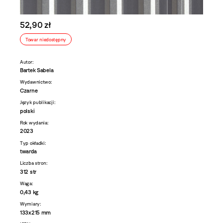
52,90 zł
Towar niedostępny
Autor:
Bartek Sabela
Wydawnictwo:
Czarne
Język publikacji:
polski
Rok wydania:
2023
Typ okładki:
twarda
Liczba stron:
312 str
Waga:
0,43 kg
Wymiary:
133x215 mm