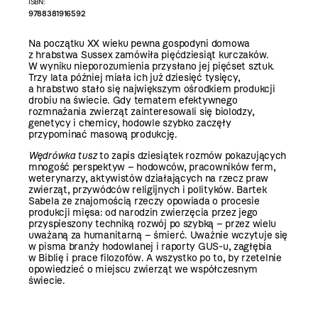
ISBN:
9788381916592
Na początku XX wieku pewna gospodyni domowa
z hrabstwa Sussex zamówiła pięćdziesiąt kurczaków.
W wyniku nieporozumienia przysłano jej pięćset sztuk.
Trzy lata później miała ich już dziesięć tysięcy,
a hrabstwo stało się największym ośrodkiem produkcji
drobiu na świecie. Gdy tematem efektywnego
rozmnażania zwierząt zainteresowali się biolodzy,
genetycy i chemicy, hodowle szybko zaczęły
przypominać masową produkcję.
Wędrówka tusz
to zapis dziesiątek rozmów pokazujących
mnogość perspektyw – hodowców, pracowników ferm,
weterynarzy, aktywistów działających na rzecz praw
zwierząt, przywódców religijnych i polityków. Bartek
Sabela ze znajomością rzeczy opowiada o procesie
produkcji mięsa: od narodzin zwierzęcia przez jego
przyspieszony techniką rozwój po szybką – przez wielu
uważaną za humanitarną – śmierć. Uważnie wczytuje się
w pisma branży hodowlanej i raporty GUS-u, zagłębia
w Biblię i prace filozofów. A wszystko po to, by rzetelnie
opowiedzieć o miejscu zwierząt we współczesnym
świecie.