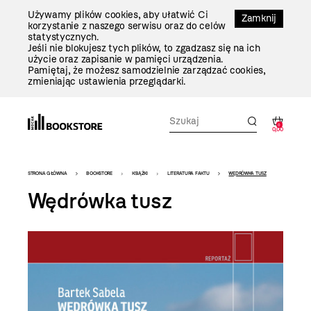
Przejdź
Używamy plików cookies, aby ułatwić Ci
Do
Zamknij
korzystanie z naszego serwisu oraz do celów
Treści
statystycznych.
Jeśli nie blokujesz tych plików, to zgadzasz się na ich
użycie oraz zapisanie w pamięci urządzenia.
Pamiętaj, że możesz samodzielnie zarządzać cookies,
zmieniając ustawienia przeglądarki.
0
0,00
Bookstore
STRONA GŁÓWNA
BOOKSTORE
KSIĄŻKI
LITERATURA FAKTU
WĘDRÓWKA TUSZ
-
Wędrówka tusz
szablon
szczegóły