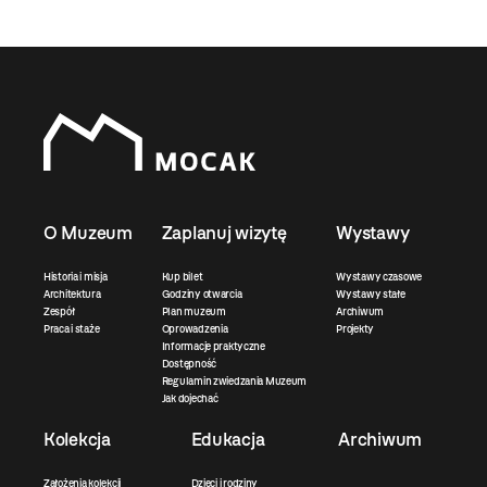
O Muzeum
Zaplanuj wizytę
Wystawy
Historia i misja
Kup bilet
Wystawy czasowe
Architektura
Godziny otwarcia
Wystawy stałe
Zespół
Plan muzeum
Archiwum
Praca i staże
Oprowadzenia
Projekty
Informacje praktyczne
Dostępność
Regulamin zwiedzania Muzeum
Jak dojechać
Kolekcja
Edukacja
Archiwum
Założenia kolekcji
Dzieci i rodziny