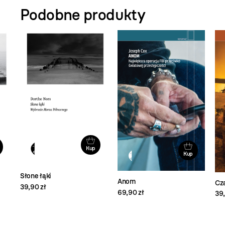
Podobne produkty
Kup
Kup
Słone łąki
Anom
Cza
39,90 zł
69,90 zł
39,