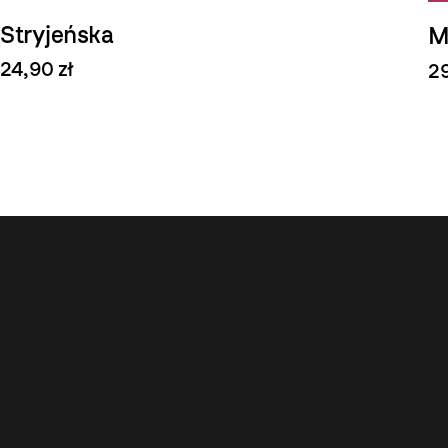
Stryjeńska
M
24,90 zł
29