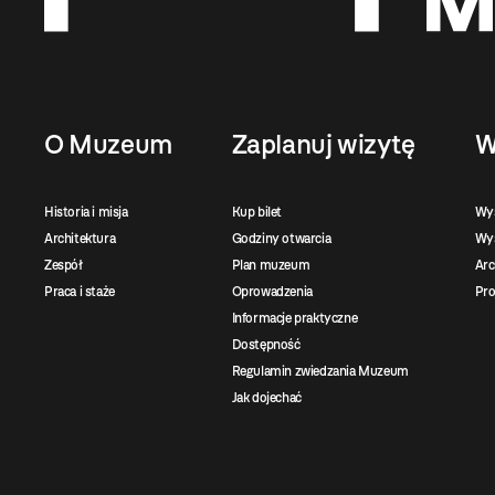
O Muzeum
Zaplanuj wizytę
W
Historia i misja
Kup bilet
Wy
Architektura
Godziny otwarcia
Wys
Zespół
Plan muzeum
Ar
Praca i staże
Oprowadzenia
Pro
Informacje praktyczne
Dostępność
Regulamin zwiedzania Muzeum
Jak dojechać