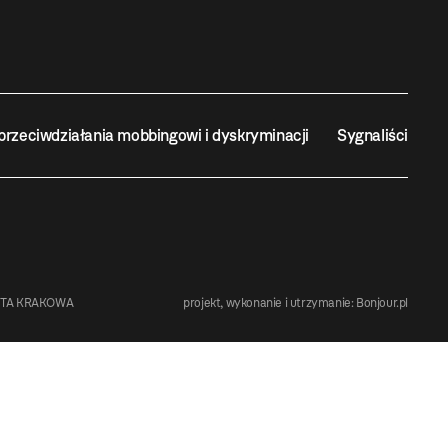
przeciwdziałania mobbingowi i dyskryminacji
Sygnaliści
STA KRAKOWA
projekt, wykonanie i utrzymanie:
Bonjour.pl