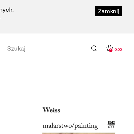
nych.
Zamknij
.
0,00
0