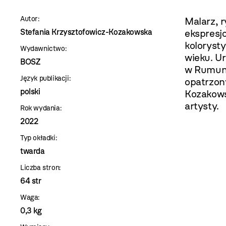
szablon
Autor:
Malarz, r
szczegóły
Stefania Krzysztofowicz-Kozakowska
ekspresj
kolorysty
Wydawnictwo:
wieku. U
BOSZ
w Rumuni
Język publikacji:
opatrzon
polski
Kozakowsk
artysty.
Rok wydania:
2022
Typ okładki:
twarda
Liczba stron:
64 str
Waga:
0,3 kg