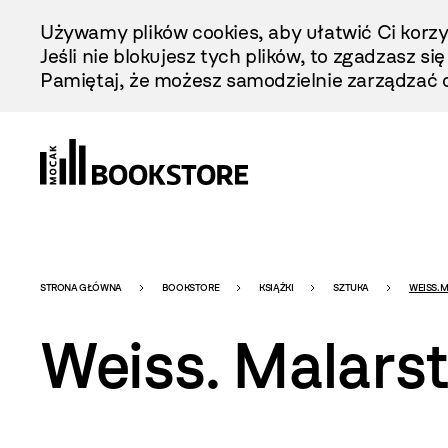
Przejdź
Używamy plików cookies, aby ułatwić Ci korzy
Do
Jeśli nie blokujesz tych plików, to zgadzasz si
Treści
Pamiętaj, że możesz samodzielnie zarządzać c
Bookstore
STRONA GŁÓWNA
BOOKSTORE
KSIĄŻKI
SZTUKA
WEISS. 
Weiss. Malars
-