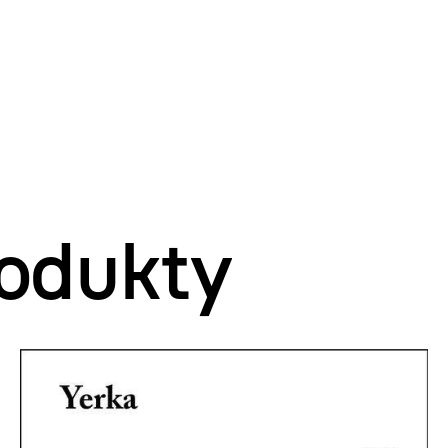
odukty