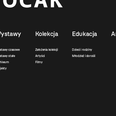
ystawy
Kolekcja
Edukacja
A
stawy czasowe
Założenia kolekcji
Dzieci i rodziny
tawy stałe
Artyści
Młodzież i dorośli
chiwum
Filmy
jekty