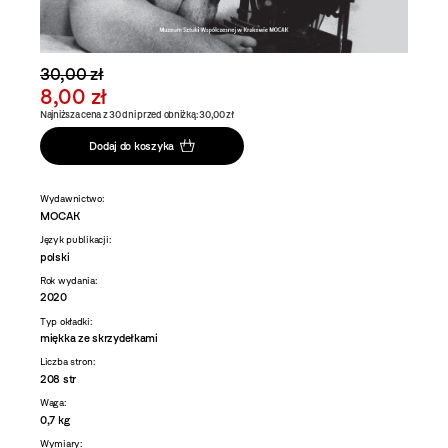
30,00 zł
8,00 zł
Najniższa cena z 30 dni przed obniżką: 30,00 zł
Dodaj do koszyka
Wydawnictwo:
MOCAK
Język publikacji:
polski
Rok wydania:
2020
Typ okładki:
miękka ze skrzydełkami
Liczba stron:
208 str
Waga:
0,7 kg
Wymiary: