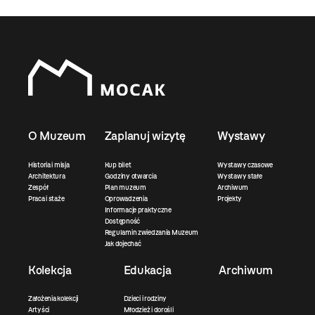
O Muzeum
Zaplanuj wizytę
Wystawy
Historia i misja
Kup bilet
Wystawy czasowe
Architektura
Godziny otwarcia
Wystawy stałe
Zespół
Plan muzeum
Archiwum
Praca i staże
Oprowadzenia
Projekty
Informacje praktyczne
Dostępność
Regulamin zwiedzania Muzeum
Jak dojechać
Kolekcja
Edukacja
Archiwum
Założenia kolekcji
Dzieci i rodziny
Artyści
Młodzież i dorośli