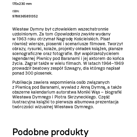
170x230 mm
ISBN:
9788365851352
Wiesław Dymny był człowiekiem wszechstronnie
uzdolnionym. Za tom
Opowiadania zwykłe
wydany
w 1963 roku otrzymał Nagrodę Kościelskich. Pisał
również wiersze, piosenki i scenariusze filmowe. Tworzył
obrazy, rysunki, kolaże, projekty okładek książek, plansze
scenograficzne oraz fotografie. Był współzałożycielem
legendarnej Piwnicy pod Baranami i jej aktorem do końca
życia. Zagrał także w wielu filmach. W latach 1964–1969
prowadził beatowy zespół Szwagry, dla którego napisał
ponad 300 piosenek.
Publikacja zawiera wspomnienia osób związanych
z Piwnicą pod Baranami, wywiad z Anną Dymną, a także
obszerne kalendarium autorstwa Moniki Wąs – biografki
Wiesława Dymnego i Piotra Skrzyneckiego. Część
ilustracyjna książki to pierwsza albumowa prezentacja
twórczości wizualnej Wiesława Dymnego.
Podobne produkty