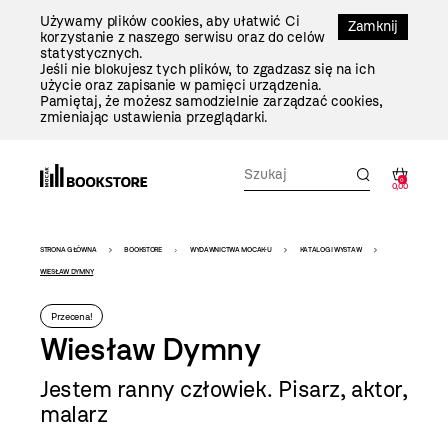
Przejdź
Używamy plików cookies, aby ułatwić Ci
Do
Zamknij
korzystanie z naszego serwisu oraz do celów
Treści
statystycznych.
Jeśli nie blokujesz tych plików, to zgadzasz się na ich
użycie oraz zapisanie w pamięci urządzenia.
Pamiętaj, że możesz samodzielnie zarządzać cookies,
zmieniając ustawienia przeglądarki.
0
0,00
Bookstore
STRONA GŁÓWNA
BOOKSTORE
WYDAWNICTWA MOCAK-U
KATALOGI WYSTAW
-
WIESŁAW DYMNY
szablon
Przecena!
szczegóły
Wiesław Dymny
Jestem ranny człowiek. Pisarz, aktor,
malarz