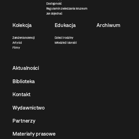
Dostępność
Regulamin zwiedzania Muzeum
Jak dojechać
Kolekcja
Edukacja
Archiwum
Założenia kolekcji
Dzieci i rodziny
Artyści
Młodzież i dorośli
Filmy
Aktualności
Biblioteka
Kontakt
Wydawnictwo
Partnerzy
Materiały prasowe