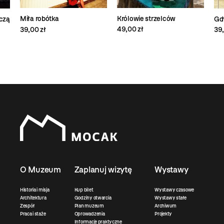
Królowie strzelców
Miła robótka
czą
Gd
49,00 zł
39,00 zł
39,
O Muzeum
Zaplanuj wizytę
Wystawy
Historia i misja
Kup bilet
Wystawy czasowe
Architektura
Godziny otwarcia
Wystawy stałe
Zespół
Plan muzeum
Archiwum
Praca i staże
Oprowadzenia
Projekty
Informacje praktyczne