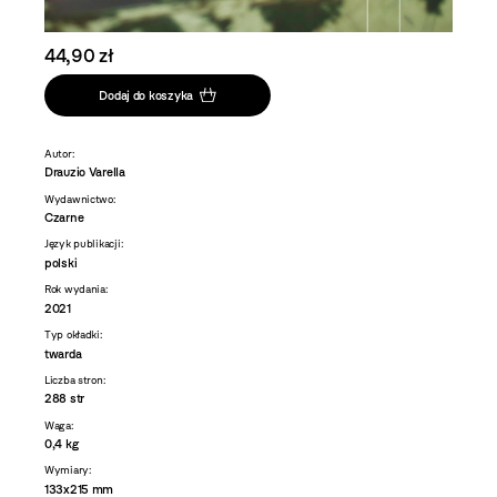
44,90 zł
Dodaj do koszyka
Autor:
Drauzio Varella
Wydawnictwo:
Czarne
Język publikacji:
polski
Rok wydania:
2021
Typ okładki:
twarda
Liczba stron:
288 str
Waga:
0,4 kg
Wymiary:
133x215 mm