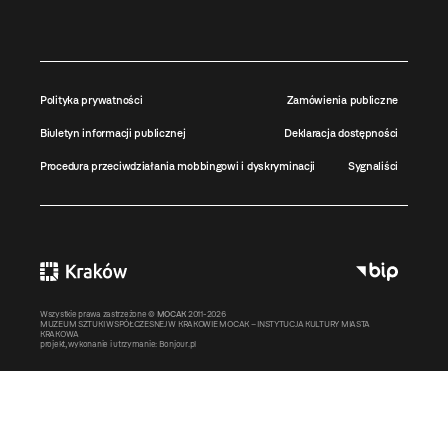
Polityka prywatności
Zamówienia publiczne
Biuletyn informacji publicznej
Deklaracja dostępności
Procedura przeciwdziałania mobbingowi i dyskryminacji
Sygnaliści
Wszystkie prawa zastrzeżone ©
MOCAK
2011-2026
MUZEUM SZTUKI WSPÓŁCZESNEJ W KRAKOWIE MOCAK – INSTYTUCJA KULTURY MIASTA
KRAKOWA
projekt, wykonanie i utrzymanie:
Bonjour.pl