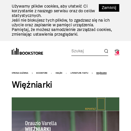
Przejdź
Używamy plików cookies, aby ułatwić Ci
Do
Zamknij
korzystanie z naszego serwisu oraz do celów
Treści
statystycznych.
Jeśli nie blokujesz tych plików, to zgadzasz się na ich
użycie oraz zapisanie w pamięci urządzenia.
Pamiętaj, że możesz samodzielnie zarządzać cookies,
zmieniając ustawienia przeglądarki.
0
0,00
Bookstore
STRONA GŁÓWNA
BOOKSTORE
KSIĄŻKI
LITERATURA FAKTU
WIĘŹNIARKI
-
Więźniarki
szablon
szczegóły