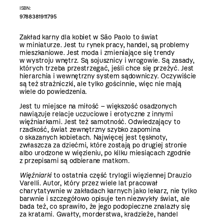
ISBN:
9788381911795
Zakład karny dla kobiet w São Paolo to świat
w miniaturze. Jest tu rynek pracy, handel, są problemy
mieszkaniowe. Jest moda i zmieniające się trendy
w wystroju wnętrz. Są sojusznicy i wrogowie. Są zasady,
których trzeba przestrzegać, jeśli chce się przeżyć. Jest
hierarchia i wewnętrzny system sądowniczy. Oczywiście
są też strażniczki, ale tylko gościnnie, więc nie mają
wiele do powiedzenia.
Jest tu miejsce na miłość – większość osadzonych
nawiązuje relacje uczuciowe i erotyczne z innymi
więźniarkami. Jest też samotność. Odwiedzający to
rzadkość, świat zewnętrzny szybko zapomina
o skazanych kobietach. Najwięcej jest tęsknoty,
zwłaszcza za dziećmi, które zostają po drugiej stronie
albo urodzone w więzieniu, po kilku miesiącach zgodnie
z przepisami są odbierane matkom.
Więźniarki
to ostatnia część trylogii więziennej Drauzio
Varelli. Autor, który przez wiele lat pracował
charytatywnie w zakładach karnych jako lekarz, nie tylko
barwnie i szczegółowo opisuje ten niezwykły świat, ale
bada też, co sprawiło, że jego podopieczne znalazły się
za kratami. Gwałty, morderstwa, kradzieże, handel