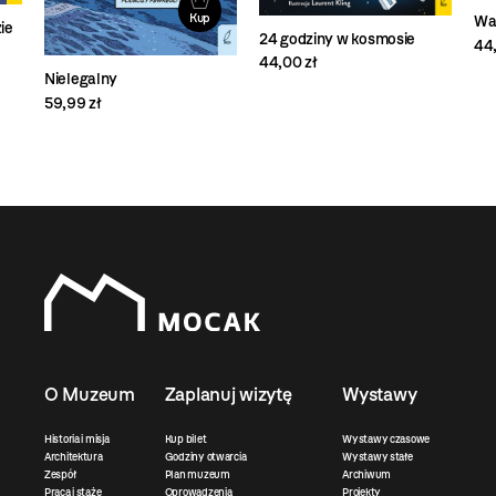
Kup
Wa
ie
24 godziny w kosmosie
44,
44,00 zł
Nielegalny
59,99 zł
O Muzeum
Zaplanuj wizytę
Wystawy
Historia i misja
Kup bilet
Wystawy czasowe
Architektura
Godziny otwarcia
Wystawy stałe
Zespół
Plan muzeum
Archiwum
Praca i staże
Oprowadzenia
Projekty