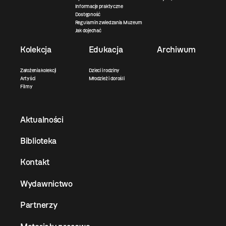
Informacje praktyczne
Dostępność
Regulamin zwiedzania Muzeum
Jak dojechać
Kolekcja
Edukacja
Archiwum
Założenia kolekcji
Dzieci i rodziny
Artyści
Młodzież i dorośli
Filmy
Aktualności
Biblioteka
Kontakt
Wydawnictwo
Partnerzy