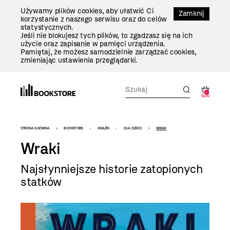
Przejdź
Używamy plików cookies, aby ułatwić Ci
Do
Zamknij
korzystanie z naszego serwisu oraz do celów
Treści
statystycznych.
Jeśli nie blokujesz tych plików, to zgadzasz się na ich
użycie oraz zapisanie w pamięci urządzenia.
Pamiętaj, że możesz samodzielnie zarządzać cookies,
zmieniając ustawienia przeglądarki.
0
0,00
Bookstore
STRONA GŁÓWNA
BOOKSTORE
KSIĄŻKI
DLA DZIECI
WRAKI
-
Wraki
szablon
Najsłynniejsze historie zatopionych
szczegóły
statków