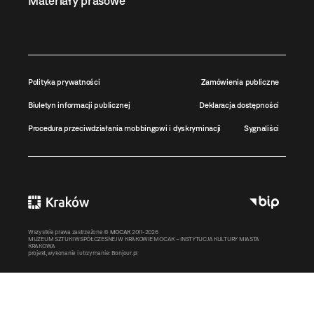
Materiały prasowe
Polityka prywatności
Zamówienia publiczne
Biuletyn informacji publicznej
Deklaracja dostępności
Procedura przeciwdziałania mobbingowi i dyskryminacji
Sygnaliści
Wszystkie prawa zastrzeżone ©
MOCAK
2011-2026
MUZEUM SZTUKI WSPÓŁCZESNEJ W KRAKOWIE MOCAK – INSTYTUCJA KULTURY MIASTA
KRAKOWA
projekt, wykonanie i utrzymanie:
Bonjour.pl