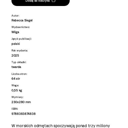
Dodaj do koszyka
Autor:
Rebecca Siegel
Wydawnictwo:
Wilga
Język publikacji:
polski
Rok wydania:
2025
Typ okładki:
twarda
Liczba stron:
64 str
Waga:
0,55 kg
Wymiary:
230x280 mm
ISBN:
9788383874838
W morskich odmętach spoczywają ponad trzy miliony