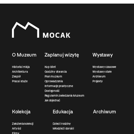
O Muzeum
Zaplanuj wizytę
Wystawy
Historia i misja
Kup bilet
Wystawy czasowe
Architektura
Godziny otwarcia
Wystawy stałe
Zespół
Plan muzeum
Archiwum
Praca i staże
Oprowadzenia
Projekty
Informacje praktyczne
Dostępność
Regulamin zwiedzania Muzeum
Jak dojechać
Kolekcja
Edukacja
Archiwum
Założenia kolekcji
Dzieci i rodziny
Artyści
Młodzież i dorośli
Filmy