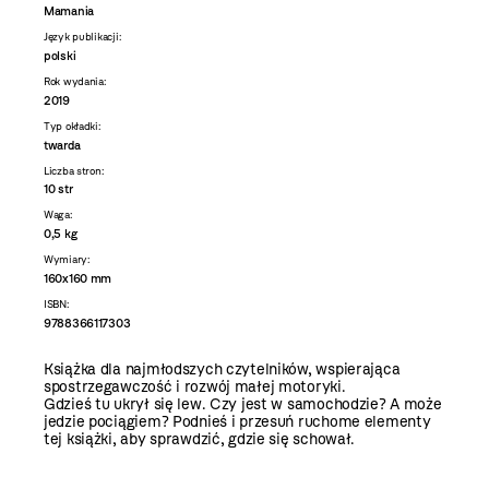
Mamania
Język publikacji:
polski
Rok wydania:
2019
Typ okładki:
twarda
Liczba stron:
10 str
Waga:
0,5 kg
Wymiary:
160x160 mm
ISBN:
9788366117303
Książka dla najmłodszych czytelników, wspierająca
spostrzegawczość i rozwój małej motoryki.
Gdzieś tu ukrył się lew. Czy jest w samochodzie? A może
jedzie pociągiem? Podnieś i przesuń ruchome elementy
tej książki, aby sprawdzić, gdzie się schował.