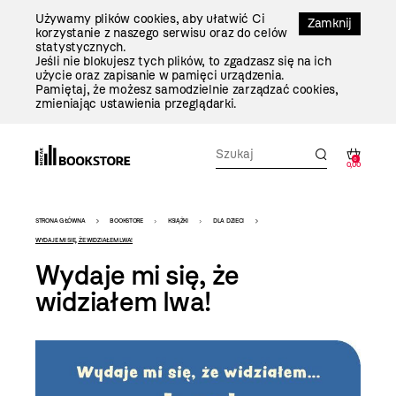
Przejdź
Używamy plików cookies, aby ułatwić Ci
Do
Zamknij
korzystanie z naszego serwisu oraz do celów
Treści
statystycznych.
Jeśli nie blokujesz tych plików, to zgadzasz się na ich
użycie oraz zapisanie w pamięci urządzenia.
Pamiętaj, że możesz samodzielnie zarządzać cookies,
zmieniając ustawienia przeglądarki.
0
0,00
Bookstore
STRONA GŁÓWNA
BOOKSTORE
KSIĄŻKI
DLA DZIECI
-
WYDAJE MI SIĘ, ŻE WIDZIAŁEM LWA!
Wydaje mi się, że
szablon
widziałem lwa!
szczegóły