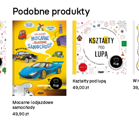
Podobne produkty
Kup
W 
Kształty pod lupą
Kup
39,
49,00 zł
Mocarne i odjazdowe
samochody
49,90 zł