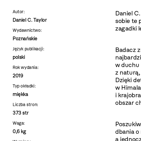
szablon
Autor:
Daniel C.
szczegóły
Daniel C. Taylor
sobie te 
zagadki 
Wydawnictwo:
Poznańskie
Badacz z
Język publikacji:
najbardzi
polski
w duchu 
Rok wydania:
z naturą,
2019
Dzięki de
Typ okładki:
w Himala
miękka
i krajobr
obszar c
Liczba stron:
373 str
Poszukiw
Waga:
dbania o 
0,6 kg
a jednoc