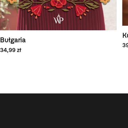
K
Bułgaria
39
34,99 zł