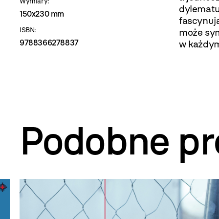
Wymiary:
dylematu:
150x230 mm
fascynuj
ISBN:
może sym
9788366278837
w każdym
Podobne pr