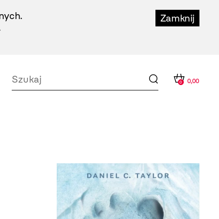
nych.
Zamknij
.
0,00
0