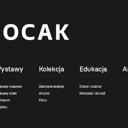
ystawy
Kolekcja
Edukacja
A
stawy czasowe
Założenia kolekcji
Dzieci i rodziny
tawy stałe
Artyści
Młodzież i dorośli
chiwum
Filmy
jekty