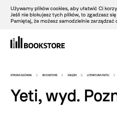
Przejdź
Używamy plików cookies, aby ułatwić Ci korzy
Do
Jeśli nie blokujesz tych plików, to zgadzasz si
Treści
Pamiętaj, że możesz samodzielnie zarządzać c
Bookstore
STRONA GŁÓWNA
BOOKSTORE
KSIĄŻKI
LITERATURA FAKTU
Yeti, wyd. Poz
-