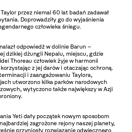
 Taylor przez niemal 60 lat badań zadawał
pytania. Doprowadziły go do wyjaśnienia
legendarnego człowieka śniegu.
nalazł odpowiedź w dolinie Barun –
ej dzikiej dżungli Nepalu, miejscu, gdzie
idei Thoreau człowiek żyje w harmonii
 korzystając z jej darów i otaczając ochroną.
terminacji i zaangażowaniu Taylora,
jach utworzono kilka parków narodowych
azowych, wytyczono także największy w Azji
hroniony.
ania Yeti dały początek nowym sposobom
najbardziej zagrożone rejony naszej planety,
ześnie przyniosły rozwiązanie odwiecznego