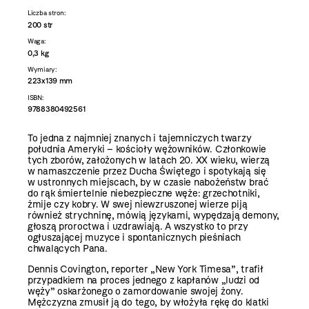
Liczba stron:
200 str
Waga:
0,3 kg
Wymiary:
223x139 mm
ISBN:
9788380492561
To jedna z najmniej znanych i tajemniczych twarzy
południa Ameryki – kościoły wężowników. Członkowie
tych zborów, założonych w latach 20. XX wieku, wierzą
w namaszczenie przez Ducha Świętego i spotykają się
w ustronnych miejscach, by w czasie nabożeństw brać
do rąk śmiertelnie niebezpieczne węże: grzechotniki,
żmije czy kobry. W swej niewzruszonej wierze piją
również strychninę, mówią językami, wypędzają demony,
głoszą proroctwa i uzdrawiają. A wszystko to przy
ogłuszającej muzyce i spontanicznych pieśniach
chwalących Pana.
Dennis Covington, reporter „New York Timesa”, trafił
przypadkiem na proces jednego z kapłanów „ludzi od
węży” oskarżonego o zamordowanie swojej żony.
Mężczyzna zmusił ją do tego, by włożyła rękę do klatki