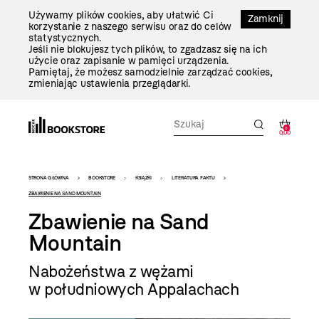
Przejdź
Używamy plików cookies, aby ułatwić Ci
Do
Zamknij
korzystanie z naszego serwisu oraz do celów
Treści
statystycznych.
Jeśli nie blokujesz tych plików, to zgadzasz się na ich
użycie oraz zapisanie w pamięci urządzenia.
Pamiętaj, że możesz samodzielnie zarządzać cookies,
zmieniając ustawienia przeglądarki.
0
0,00
Bookstore
STRONA GŁÓWNA
BOOKSTORE
KSIĄŻKI
LITERATURA FAKTU
-
ZBAWIENIE NA SAND MOUNTAIN
Zbawienie na Sand
szablon
Mountain
szczegóły
Nabożeństwa z wężami
w południowych Appalachach