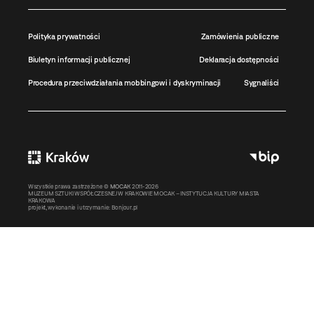
Polityka prywatności
Zamówienia publiczne
Biuletyn informacji publicznej
Deklaracja dostępności
Procedura przeciwdziałania mobbingowi i dyskryminacji
Sygnaliści
Wszystkie prawa zastrzeżone ©
MOCAK
2011-2026
MUZEUM SZTUKI WSPÓŁCZESNEJ W KRAKOWIE MOCAK – INSTYTUCJA KULTURY MIASTA
KRAKOWA
projekt, wykonanie i utrzymanie:
Bonjour.pl