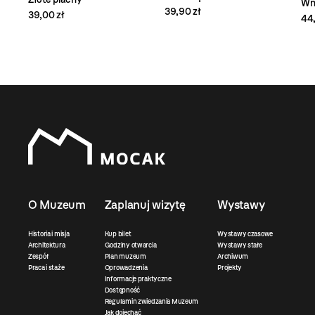
Wn
39,90 zł
39,00 zł
44,
O Muzeum
Zaplanuj wizytę
Wystawy
Historia i misja
Kup bilet
Wystawy czasowe
Architektura
Godziny otwarcia
Wystawy stałe
Zespół
Plan muzeum
Archiwum
Praca i staże
Oprowadzenia
Projekty
Informacje praktyczne
Dostępność
Regulamin zwiedzania Muzeum
Jak dojechać