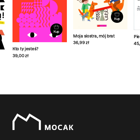
Kup
Kup
Moja siostra, mój brat
Pie
36,99 zł
45,
Kto ty jesteś?
39,00 zł