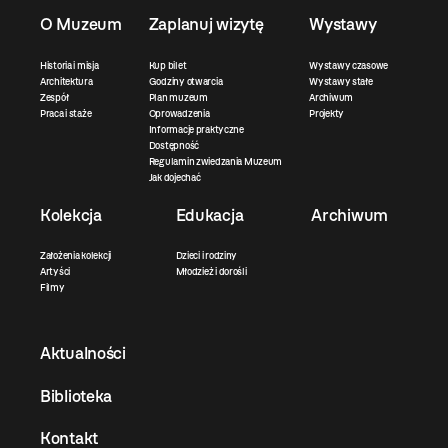
O Muzeum
Zaplanuj wizytę
Wystawy
Historia i misja
Kup bilet
Wystawy czasowe
Architektura
Godziny otwarcia
Wystawy stałe
Zespół
Plan muzeum
Archiwum
Praca i staże
Oprowadzenia
Projekty
Informacje praktyczne
Dostępność
Regulamin zwiedzania Muzeum
Jak dojechać
Kolekcja
Edukacja
Archiwum
Założenia kolekcji
Dzieci i rodziny
Artyści
Młodzież i dorośli
Filmy
Aktualności
Biblioteka
Kontakt