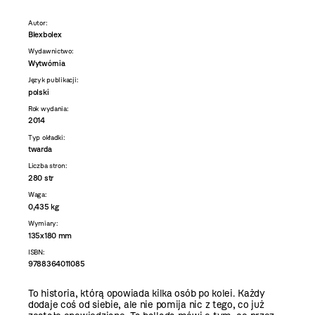
Autor:
Blexbolex
Wydawnictwo:
Wytwórnia
Język publikacji:
polski
Rok wydania:
2014
Typ okładki:
twarda
Liczba stron:
280 str
Waga:
0,435 kg
Wymiary:
135x180 mm
ISBN:
9788364011085
To historia, którą opowiada kilka osób po kolei. Każdy
dodaje coś od siebie, ale nie pomija nic z tego, co już