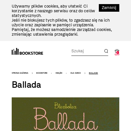
Przejdź
Używamy plików cookies, aby ułatwić Ci
Do
Zamknij
korzystanie z naszego serwisu oraz do celów
Treści
statystycznych.
Jeśli nie blokujesz tych plików, to zgadzasz się na ich
użycie oraz zapisanie w pamięci urządzenia.
Pamiętaj, że możesz samodzielnie zarządzać cookies,
zmieniając ustawienia przeglądarki.
0
0,00
Bookstore
STRONA GŁÓWNA
BOOKSTORE
KSIĄŻKI
DLA DZIECI
BALLADA
-
Ballada
szablon
szczegóły