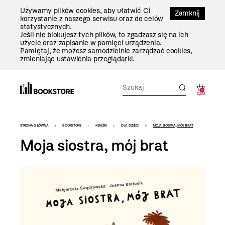
Przejdź
Używamy plików cookies, aby ułatwić Ci
Do
Zamknij
korzystanie z naszego serwisu oraz do celów
Treści
statystycznych.
Jeśli nie blokujesz tych plików, to zgadzasz się na ich
użycie oraz zapisanie w pamięci urządzenia.
Pamiętaj, że możesz samodzielnie zarządzać cookies,
zmieniając ustawienia przeglądarki.
0
0,00
Bookstore
STRONA GŁÓWNA
BOOKSTORE
KSIĄŻKI
DLA DZIECI
MOJA SIOSTRA, MÓJ BRAT
-
Moja siostra, mój brat
szablon
szczegóły