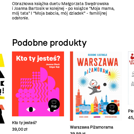
Obrazkowa książka duetu Małgorzata Swędrowska
i Joanna Bartosik w kolejnej - po książce "Moja mama,
mój tata" I “Moja babcia, mój dziadek” - familijnej
odsłonie.
Podobne produkty
Kup
Pie
Kup
45,
Kto ty jesteś?
Warszawa Piżamorama
39,00 zł
39,99 zł