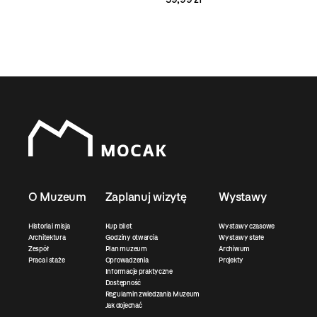
O Muzeum
Zaplanuj wizytę
Wystawy
Historia i misja
Kup bilet
Wystawy czasowe
Architektura
Godziny otwarcia
Wystawy stałe
Zespół
Plan muzeum
Archiwum
Praca i staże
Oprowadzenia
Projekty
Informacje praktyczne
Dostępność
Regulamin zwiedzania Muzeum
Jak dojechać