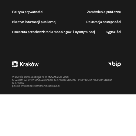
Polityka prywatności
Zamówienia publiczne
Biuletyn informacji publicznej
Deklaracja dostępności
Procedura przeciwdziałania mobbingowi i dyskryminacji
Sygnaliści
Wszystkie prawa zastrzeżone ©
MOCAK
2011-2026
MUZEUM SZTUKI WSPÓŁCZESNEJ W KRAKOWIE MOCAK – INSTYTUCJA KULTURY MIASTA
KRAKOWA
projekt, wykonanie i utrzymanie:
Bonjour.pl