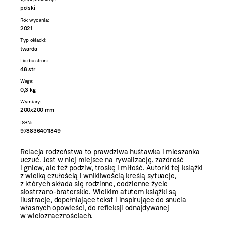
polski
Rok wydania:
2021
Typ okładki:
twarda
Liczba stron:
48 str
Waga:
0,3 kg
Wymiary:
200x200 mm
ISBN:
9788364011849
Relacja rodzeństwa to prawdziwa huśtawka i mieszanka
uczuć. Jest w niej miejsce na rywalizację, zazdrość
i gniew, ale też podziw, troskę i miłość. Autorki tej książki
z wielką czułością i wnikliwością kreślą sytuacje,
z których składa się rodzinne, codzienne życie
siostrzano-braterskie. Wielkim atutem książki są
ilustracje, dopełniające tekst i inspirujące do snucia
własnych opowieści, do refleksji odnajdywanej
w wieloznacznościach.