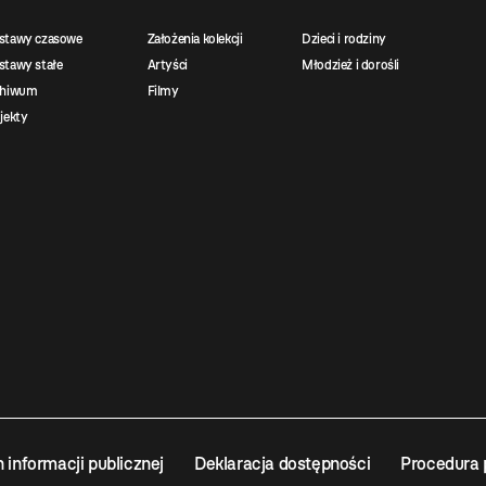
stawy czasowe
Założenia kolekcji
Dzieci i rodziny
tawy stałe
Artyści
Młodzież i dorośli
chiwum
Filmy
jekty
n informacji publicznej
Deklaracja dostępności
Procedura 