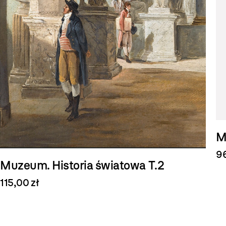
M
96
Muzeum. Historia światowa T.2
115,00 zł