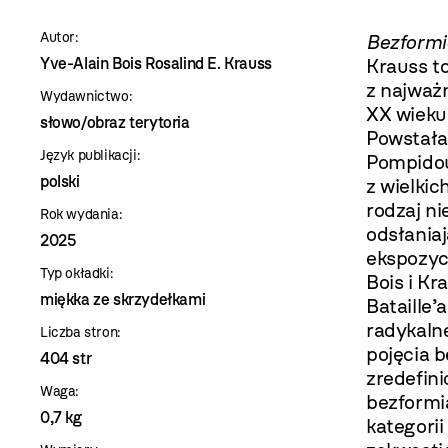
szablon
Autor:
Bezformi
szczegóły
Yve-Alain Bois Rosalind E. Krauss
Krauss to
z najważ
Wydawnictwo:
XX wieku
słowo/obraz terytoria
Powstała
Język publikacji:
Pompidou
polski
z wielkic
rodzaj n
Rok wydania:
odsłania
2025
ekspozyc
Typ okładki:
Bois i K
miękka ze skrzydełkami
Bataille’
radykal
Liczba stron:
pojęcia b
404 str
zredefin
Waga:
bezformia
0,7 kg
kategorii