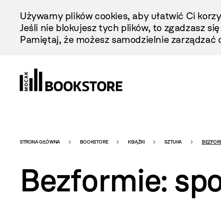
Przejdź
Używamy plików cookies, aby ułatwić Ci korzy
Do
Jeśli nie blokujesz tych plików, to zgadzasz si
Treści
Pamiętaj, że możesz samodzielnie zarządzać c
Bookstore
STRONA GŁÓWNA
BOOKSTORE
KSIĄŻKI
SZTUKA
BEZFORM
Bezformie: sp
-