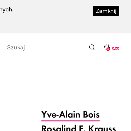
nych.
Zamknij
.
0,00
0