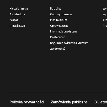
Historia i misja
Kup bilet
Wy
Architektura
Godziny otwarcia
Wys
Zespół
Plan muzeum
Ar
Praca i staże
Oprowadzenia
Pro
Informacje praktyczne
Dostępność
Regulamin zwiedzania Muzeum
Jak dojechać
Polityka prywatności
Zamówienia publiczne
Biulety