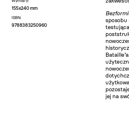
zakwesti
Wymiary:
155x240 mm
Bezformi
ISBN:
sposobu m
9788383250960
testując
poststruk
nowoczes
historyc
Bataille’
użyteczn
nowoczes
dotychcza
użytkowa
pozostaj
jej na sw