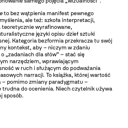
onowanie samego pojęcia „wizualności”.
e
to bez wątpienia manifest pewnego
yślenia, ale też: szkoła interpretacji,
a teoretycznie wyrafinowane,
turalistyczne języki opisu dzieł sztuki
nej. Kategoria bezformia przekracza tu swój
zny kontekst, aby – niczym w zdaniu
a o „zadaniach dla słów” – stać się
ym narzędziem, wprawiającym
ność w ruch i służącym do podważania
sowych narracji. To książka, której wartość
 – pomimo zmiany paradygmatu –
e trudna do ocenienia. Niech czytelnik używa
ój sposób.