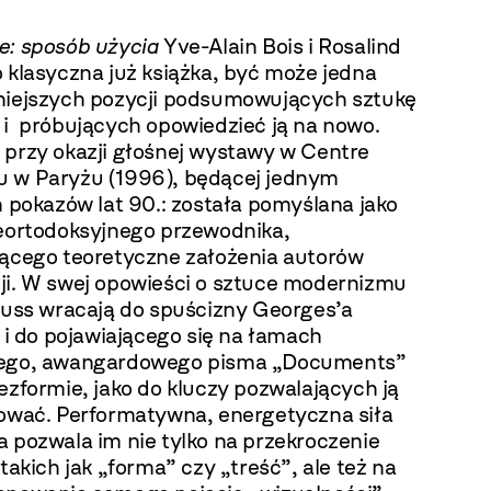
e: sposób użycia
Yve-Alain Bois i Rosalind
 klasyczna już książka, być może jedna
niejszych pozycji podsumowujących sztukę
 i próbujących opowiedzieć ją na nowo.
 przy okazji głośnej wystawy w Centre
 w Paryżu (1996), będącej jednym
h pokazów lat 90.: została pomyślana jako
ieortodoksyjnego przewodnika,
jącego teoretyczne założenia autorów
ji. W swej opowieści o sztuce modernizmu
rauss wracają do spuścizny Georges’a
a i do pojawiającego się na łamach
nego, awangardowego pisma „Documents”
ezformie, jako do kluczy pozwalających ją
iować. Performatywna, energetyczna siła
 pozwala im nie tylko na przekroczenie
 takich jak „forma” czy „treść”, ale też na