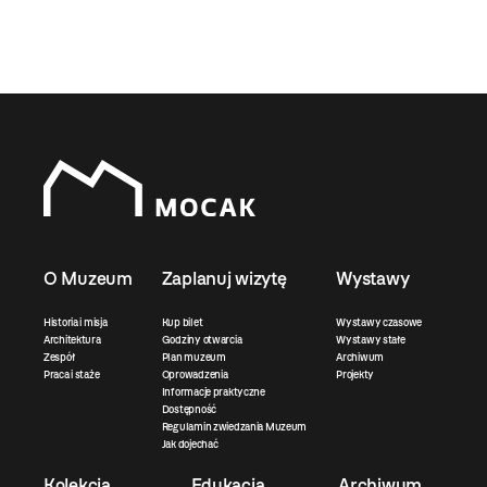
O Muzeum
Zaplanuj wizytę
Wystawy
Historia i misja
Kup bilet
Wystawy czasowe
Architektura
Godziny otwarcia
Wystawy stałe
Zespół
Plan muzeum
Archiwum
Praca i staże
Oprowadzenia
Projekty
Informacje praktyczne
Dostępność
Regulamin zwiedzania Muzeum
Jak dojechać
Kolekcja
Edukacja
Archiwum