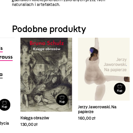
naturaliach i artefaktach.
Podobne produkty
Kup
Kup
Jerzy Jaworowski. Na
Mar
papierze
96,
Księga obrazów
160,00 zł
a
130,00 zł