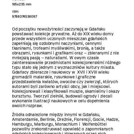
165x235 mm
ISBN:
9788374536097
Od początku nowożytności zaczynają w Gdańsku
powstawać kolekcje prywatne. Aż do XIX wieku domy
przede wszystkim uczonych mieszczan gdańskich
zapełniają się ozdobnymi naczyniami, cennymi
tkaninami, trofeami myśliwskimi, bronią, a także
obrazami, rysunkami i grafikami oraz – zbieranymi z nie
mniejszą pasją – naturaliami. W owym czasie
zainteresowanie przedmiotami kolekcjonerskimi różnego
typu stało się jednym z wyznaczników kultury miasta.
Gdańscy zbieracze i naukowcy w XVII i XVIII wieku
gromadzili malarskie, rysunkowe i graficzne
przedstawienia kwiatów, owoców czy zwierząt, których
autorami byli zarówno artyści obcy, jak i miejscowi.
Kolekcjonowali i klasyfikowali muszle, skamieliny i okazy
bursztynu. Tworzyli zielniki, budowali ogrody i zlecali
wykonanie ilustracji naukowych w celu dopełnienia
swoich rozpraw.
Źródła odnalezione między innymi w Gdańsku,
Amsterdamie, Berlinie, Dreźnie, Florencji, Gocie, Hadze,
Hamburgu, Marburgu, Monachium i Wolfenbüttel
pozwoliły zrekonstruować opowieść o zapomnianych
gdańskich kolekcjonerach i zbieranych przez nich