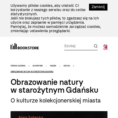
Przejdź
Używamy plików cookies, aby ułatwić Ci
Do
Zamknij
korzystanie z naszego serwisu oraz do celów
Treści
statystycznych.
Jeśli nie blokujesz tych plików, to zgadzasz się na ich
użycie oraz zapisanie w pamięci urządzenia.
Pamiętaj, że możesz samodzielnie zarządzać cookies,
zmieniając ustawienia przeglądarki.
0
0,00
Bookstore
STRONA GŁÓWNA
BOOKSTORE
KSIĄŻKI
SZTUKA
-
OBRAZOWANIE NATURY W STAROŻYTNYM GDAŃSKU
Obrazowanie natury
szablon
w starożytnym Gdańsku
szczegóły
O kulturze kolekcjonerskiej miasta