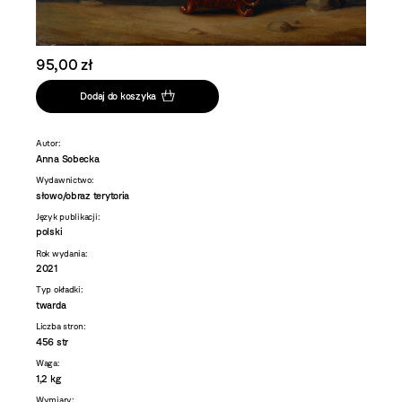
95,00 zł
Dodaj do koszyka
Autor:
Anna Sobecka
Wydawnictwo:
słowo/obraz terytoria
Język publikacji:
polski
Rok wydania:
2021
Typ okładki:
twarda
Liczba stron:
456 str
Waga:
1,2 kg
Wymiary: