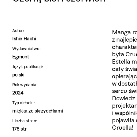
szablon
szczegóły
Autor:
Manga ro
Ishie Hachi
z najlep
charakte
Wydawnictwo:
była Cru
Egmont
Estella m
Język publikacji:
cały świa
polski
opierając
w dostatk
Rok wydania:
sercu świ
2024
Dowiedz s
Typ okładki:
projektan
miękka ze skrzydełkami
i wspólni
pojawiła
Liczba stron:
Cruella!
176 str