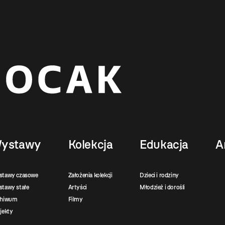
ystawy
Kolekcja
Edukacja
A
stawy czasowe
Założenia kolekcji
Dzieci i rodziny
tawy stałe
Artyści
Młodzież i dorośli
chiwum
Filmy
jekty