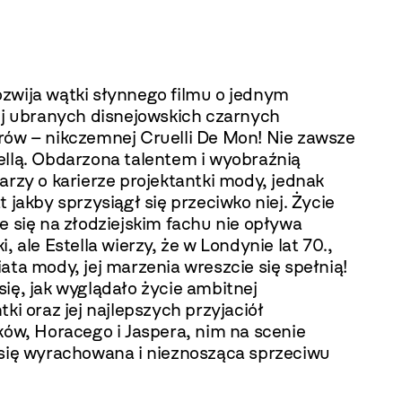
zwija wątki słynnego filmu o jednym
iej ubranych disnejowskich czarnych
rów – nikczemnej Cruelli De Mon! Nie zawsze
ellą. Obdarzona talentem i wyobraźnią
arzy o karierze projektantki mody, jednak
t jakby sprzysiągł się przeciwko niej. Życie
e się na złodziejskim fachu nie opływa
i, ale Estella wierzy, że w Londynie lat 70.,
ata mody, jej marzenia wreszcie się spełnią!
ię, jak wyglądało życie ambitnej
tki oraz jej najlepszych przyjaciół
ków, Horacego i Jaspera, nim na scenie
 się wyrachowana i nieznosząca sprzeciwu