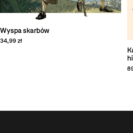
Wyspa skarbów
34,99 zł
K
h
89