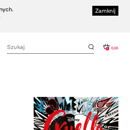
nych.
Zamknij
.
0,00
0