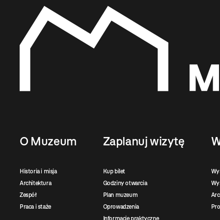
O Muzeum
Zaplanuj wizytę
W
Historia i misja
Kup bilet
Wy
Architektura
Godziny otwarcia
Wys
Zespół
Plan muzeum
Ar
Praca i staże
Oprowadzenia
Pro
Informacje praktyczne