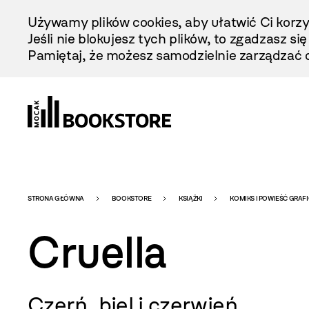
Przejdź
Używamy plików cookies, aby ułatwić Ci korzy
Do
Jeśli nie blokujesz tych plików, to zgadzasz si
Treści
Pamiętaj, że możesz samodzielnie zarządzać c
Bookstore
STRONA GŁÓWNA
BOOKSTORE
KSIĄŻKI
KOMIKS I POWIEŚĆ GRAF
Cruella
-
Czerń, biel i czerwień