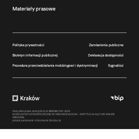
Materiały prasowe
Polityka prywatności
Zamówienia publiczne
Biuletyn informacji publicznej
Deklaracja dostępności
Procedura przeciwdziałania mobbingowi i dyskryminacji
Sygnaliści
Wszystkie prawa zastrzeżone ©
MOCAK
2011-2026
MUZEUM SZTUKI WSPÓŁCZESNEJ W KRAKOWIE MOCAK – INSTYTUCJA KULTURY MIASTA
KRAKOWA
projekt, wykonanie i utrzymanie:
Bonjour.pl