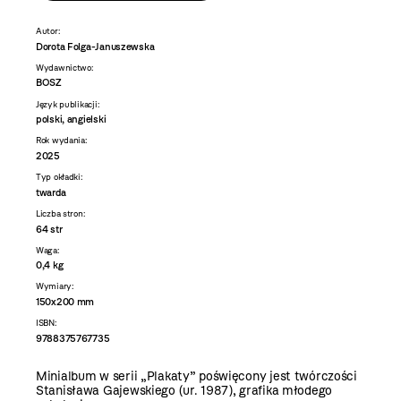
Autor:
Dorota Folga-Januszewska
Wydawnictwo:
BOSZ
Język publikacji:
polski, angielski
Rok wydania:
2025
Typ okładki:
twarda
Liczba stron:
64 str
Waga:
0,4 kg
Wymiary:
150x200 mm
ISBN:
9788375767735
Minialbum w serii „Plakaty” poświęcony jest twórczości
Stanisława Gajewskiego (ur. 1987), grafika młodego