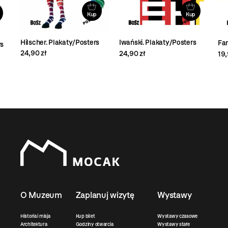
Kup
Kup
Hilscher. Plakaty/Posters
Iwański. Plakaty/Posters
Fan
rs
24,90 zł
24,90 zł
19,
O Muzeum
Zaplanuj wizytę
Wystawy
Historia i misja
Kup bilet
Wystawy czasowe
Architektura
Godziny otwarcia
Wystawy stałe