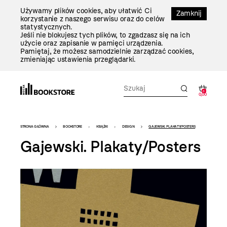
Przejdź
Używamy plików cookies, aby ułatwić Ci
Do
Zamknij
korzystanie z naszego serwisu oraz do celów
Treści
statystycznych.
Jeśli nie blokujesz tych plików, to zgadzasz się na ich
użycie oraz zapisanie w pamięci urządzenia.
Pamiętaj, że możesz samodzielnie zarządzać cookies,
zmieniając ustawienia przeglądarki.
0
0,00
Bookstore
STRONA GŁÓWNA
BOOKSTORE
KSIĄŻKI
DESIGN
GAJEWSKI. PLAKATY/POSTERS
-
Gajewski. Plakaty/Posters
szablon
szczegóły