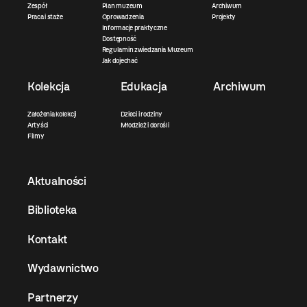
Zespół
Plan muzeum
Archiwum
Praca i staże
Oprowadzenia
Projekty
Informacje praktyczne
Dostępność
Regulamin zwiedzania Muzeum
Jak dojechać
Kolekcja
Edukacja
Archiwum
Założenia kolekcji
Dzieci i rodziny
Artyści
Młodzież i dorośli
Filmy
Aktualności
Biblioteka
Kontakt
Wydawnictwo
Partnerzy