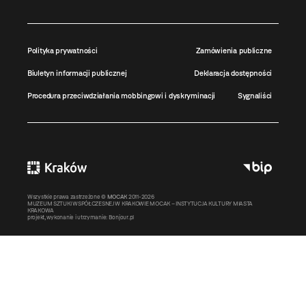
Polityka prywatności
Zamówienia publiczne
Biuletyn informacji publicznej
Deklaracja dostępności
Procedura przeciwdziałania mobbingowi i dyskryminacji
Sygnaliści
Wszystkie prawa zastrzeżone ©
MOCAK
2011-2026
MUZEUM SZTUKI WSPÓŁCZESNEJ W KRAKOWIE MOCAK – INSTYTUCJA KULTURY MIASTA
KRAKOWA
projekt, wykonanie i utrzymanie:
Bonjour.pl