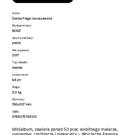
Autor:
Dorota Folga-Januszewska
Wydawnictwo:
BOSZ
Język publikacji:
polski
Rok wydania:
2017
Typ okładki:
twarda
Liczba stron:
64 str
Waga:
0,3 kg
Wymiary:
156x207 mm
ISBN:
9788375763133
Minialbum, zawiera ponad 50 prac wybitnego malarza,
rysownika, rzeźbiarza i plakacisty – Wojciecha Fangora.