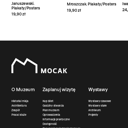
Januszewski.
Iwa
Mroszczak. Plakaty/Posters
Plakaty/Posters
24,
19,90 zł
19,90 zł
O Muzeum
Zaplanuj wizytę
Wystawy
Historia i misja
Kup bilet
Wystawy czasowe
Architektura
Godziny otwarcia
Wystawy stałe
Zespół
Plan muzeum
Archiwum
Praca i staże
Oprowadzenia
Projekty
Informacje praktyczne
Dostępność