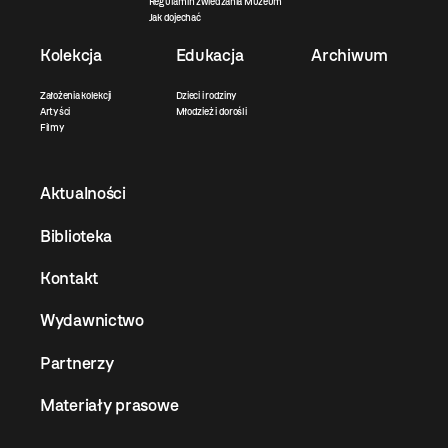
Regulamin zwiedzania Muzeum
Jak dojechać
Kolekcja
Edukacja
Archiwum
Założenia kolekcji
Dzieci i rodziny
Artyści
Młodzież i dorośli
Filmy
Aktualności
Biblioteka
Kontakt
Wydawnictwo
Partnerzy
Materiały prasowe