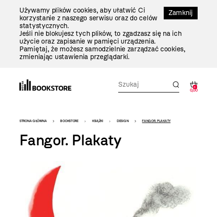
Przejdź
Używamy plików cookies, aby ułatwić Ci
Do
Zamknij
korzystanie z naszego serwisu oraz do celów
Treści
statystycznych.
Jeśli nie blokujesz tych plików, to zgadzasz się na ich
użycie oraz zapisanie w pamięci urządzenia.
Pamiętaj, że możesz samodzielnie zarządzać cookies,
zmieniając ustawienia przeglądarki.
0
0,00
Bookstore
STRONA GŁÓWNA
BOOKSTORE
KSIĄŻKI
DESIGN
FANGOR. PLAKATY
-
Fangor. Plakaty
szablon
szczegóły