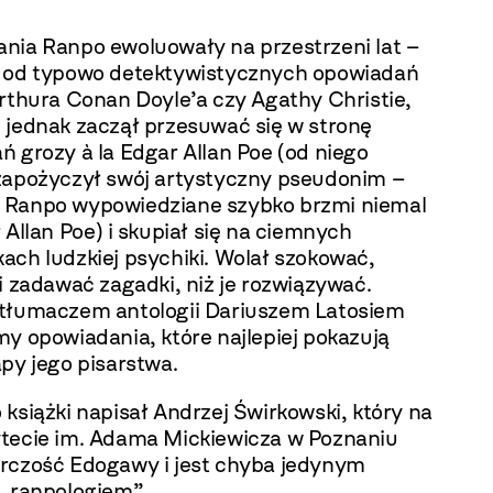
nia Ranpo ewoluowały na przestrzeni lat –
 od typowo detektywistycznych opowiadań
Arthura Conan Doyle’a czy Agathy Christie,
 jednak zaczął przesuwać się w stronę
 grozy à la Edgar Allan Poe (od niego
zapożyczył swój artystyczny pseudonim –
Ranpo wypowiedziane szybko brzmi niemal
 Allan Poe) i skupiał się na ciemnych
ach ludzkiej psychiki. Wolał szokować,
i zadawać zagadki, niż je rozwiązywać.
tłumaczem antologii Dariuszem Latosiem
y opowiadania, które najlepiej pokazują
py jego pisarstwa.
książki napisał Andrzej Świrkowski, który na
tecie im. Adama Mickiewicza w Poznaniu
rczość Edogawy i jest chyba jedynym
 „ranpologiem”.