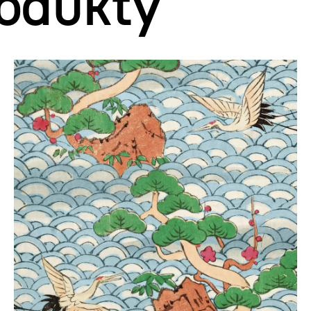
odukty