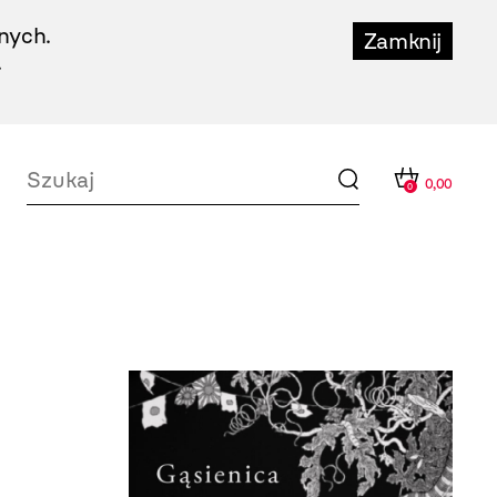
nych.
Zamknij
.
0,00
0