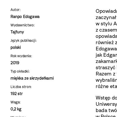
szablon
Autor:
Opowiada
szczegóły
Ranpo Edogawa
zaczynał
w stylu 
Wydawnictwo:
z czasem
Tajfuny
opowiadań
Język publikacji:
również 
polski
Edogawa 
jak Edgar
Rok wydania:
zakamark
2019
straszyć 
Typ okładki:
Razem z 
miękka ze skrzydełkami
wybraliśm
różne eta
Liczba stron:
192 str
Wstęp do 
Waga:
Uniwersy
0,2 kg
bada twó
w Polsce