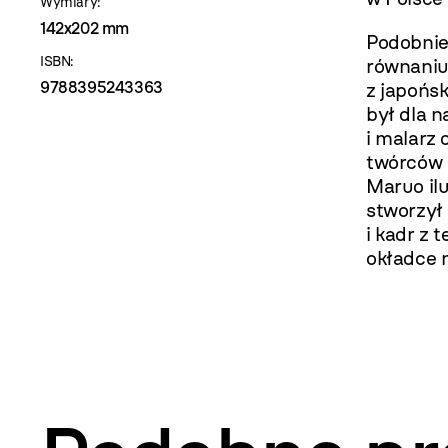
Wymiary:
142x202 mm
Podobnie
ISBN:
równaniu
9788395243363
z japońsk
był dla 
i malarz 
twórców 
Maruo il
stworzył
i kadr z 
okładce 