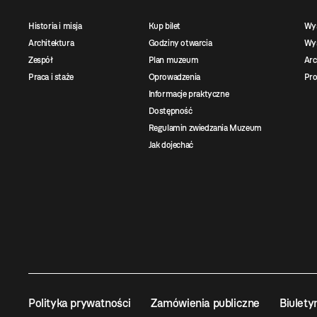
Historia i misja
Kup bilet
Wy
Architektura
Godziny otwarcia
Wys
Zespół
Plan muzeum
Ar
Praca i staże
Oprowadzenia
Pro
Informacje praktyczne
Dostępność
Regulamin zwiedzania Muzeum
Jak dojechać
Polityka prywatności
Zamówienia publiczne
Biulety