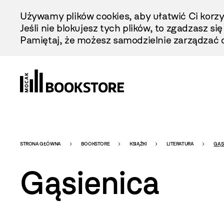
Przejdź
Używamy plików cookies, aby ułatwić Ci korzy
Do
Jeśli nie blokujesz tych plików, to zgadzasz si
Treści
Pamiętaj, że możesz samodzielnie zarządzać c
Bookstore
STRONA GŁÓWNA
BOOKSTORE
KSIĄŻKI
LITERATURA
GĄS
Gąsienica
-