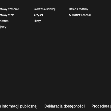
stawy czasowe
Założenia kolekcji
Dzieci i rodziny
tawy stałe
Artyści
Młodzież i dorośli
chiwum
Filmy
jekty
n informacji publicznej
Deklaracja dostępności
Procedura 