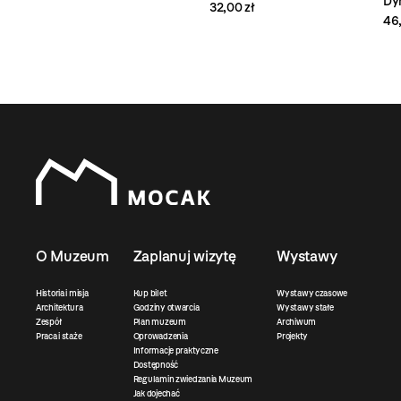
Dy
32,00 zł
46,
O Muzeum
Zaplanuj wizytę
Wystawy
Historia i misja
Kup bilet
Wystawy czasowe
Architektura
Godziny otwarcia
Wystawy stałe
Zespół
Plan muzeum
Archiwum
Praca i staże
Oprowadzenia
Projekty
Informacje praktyczne
Dostępność
Regulamin zwiedzania Muzeum
Jak dojechać