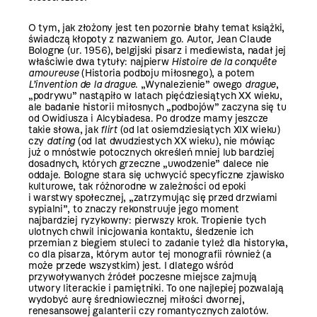
O tym, jak złożony jest ten pozornie błahy temat książki,
świadczą kłopoty z nazwaniem go. Autor, Jean Claude
Bologne (ur. 1956), belgijski pisarz i mediewista, nadał jej
właściwie dwa tytuły: najpierw
Histoire de la conquête
amoureuse
(Historia podboju miłosnego), a potem
L’invention de la drague
. „Wynalezienie” owego
drague
,
„podrywu” nastąpiło w latach pięćdziesiątych XX wieku,
ale badanie historii miłosnych „podbojów” zaczyna się tu
od Owidiusza i Alcybiadesa. Po drodze mamy jeszcze
takie słowa, jak
flirt
(od lat osiemdziesiątych XIX wieku)
czy
dating
(od lat dwudziestych XX wieku), nie mówiąc
już o mnóstwie potocznych określeń mniej lub bardziej
dosadnych, których grzeczne „uwodzenie” dalece nie
oddaje. Bologne stara się uchwycić specyficzne zjawisko
kulturowe, tak różnorodne w zależności od epoki
i warstwy społecznej, „zatrzymując się przed drzwiami
sypialni”, to znaczy rekonstruuje jego moment
najbardziej ryzykowny: pierwszy krok. Tropienie tych
ulotnych chwil inicjowania kontaktu, śledzenie ich
przemian z biegiem stuleci to zadanie tyleż dla historyka,
co dla pisarza, którym autor tej monografii również (a
może przede wszystkim) jest. I dlatego wśród
przywoływanych źródeł poczesne miejsce zajmują
utwory literackie i pamiętniki. To one najlepiej pozwalają
wydobyć aurę średniowiecznej miłości dwornej,
renesansowej galanterii czy romantycznych zalotów.