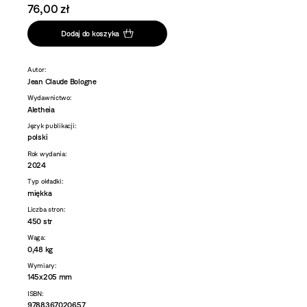
76,00 zł
Dodaj do koszyka
Autor:
Jean Claude Bologne
Wydawnictwo:
Aletheia
Język publikacji:
polski
Rok wydania:
2024
Typ okładki:
miękka
Liczba stron:
450 str
Waga:
0,48 kg
Wymiary:
145x205 mm
ISBN:
9788367020657