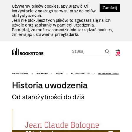
Przejdź
Używamy plików cookies, aby ułatwić Ci
Do
Zamknij
korzystanie z naszego serwisu oraz do celów
Treści
statystycznych.
Jeśli nie blokujesz tych plików, to zgadzasz się na ich
użycie oraz zapisanie w pamięci urządzenia.
Pamiętaj, że możesz samodzielnie zarządzać cookies,
zmieniając ustawienia przeglądarki.
0
0,00
Bookstore
STRONA GŁÓWNA
BOOKSTORE
KSIĄŻKI
FILOZOFIA I KRYTYKA
HISTORIA UWODZENIA
-
Historia uwodzenia
szablon
Od starożytności do dziś
szczegóły