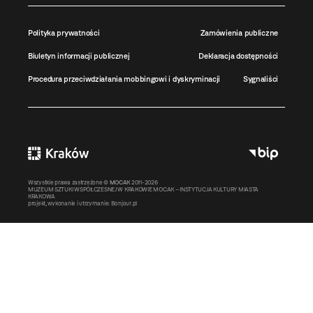
Polityka prywatności
Zamówienia publiczne
Biuletyn informacji publicznej
Deklaracja dostępności
Procedura przeciwdziałania mobbingowi i dyskryminacji
Sygnaliści
Wszystkie prawa zastrzeżone ©
MOCAK
2011-2026
MUZEUM SZTUKI WSPÓŁCZESNEJ W KRAKOWIE MOCAK – INSTYTUCJA KULTURY MIASTA
KRAKOWA
projekt, wykonanie i utrzymanie:
Bonjour.pl