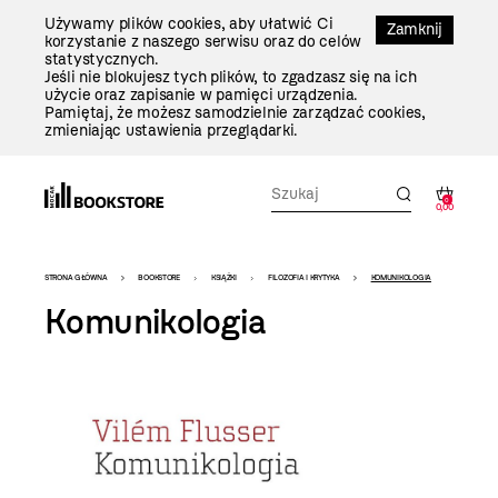
Przejdź
Używamy plików cookies, aby ułatwić Ci
Do
Zamknij
korzystanie z naszego serwisu oraz do celów
Treści
statystycznych.
Jeśli nie blokujesz tych plików, to zgadzasz się na ich
użycie oraz zapisanie w pamięci urządzenia.
Pamiętaj, że możesz samodzielnie zarządzać cookies,
zmieniając ustawienia przeglądarki.
0
0,00
Bookstore
STRONA GŁÓWNA
BOOKSTORE
KSIĄŻKI
FILOZOFIA I KRYTYKA
KOMUNIKOLOGIA
-
Komunikologia
szablon
szczegóły