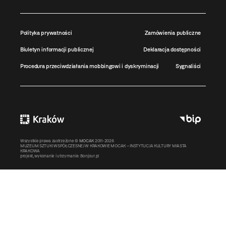
Polityka prywatności
Zamówienia publiczne
Biuletyn informacji publicznej
Deklaracja dostępności
Procedura przeciwdziałania mobbingowi i dyskryminacji
Sygnaliści
Wszystkie prawa zastrzeżone ©
MOCAK
2011-2026
MUZEUM SZTUKI WSPÓŁCZESNEJ W KRAKOWIE MOCAK – INSTYTUCJA KULTURY MIASTA
KRAKOWA
projekt, wykonanie i utrzymanie:
Bonjour.pl