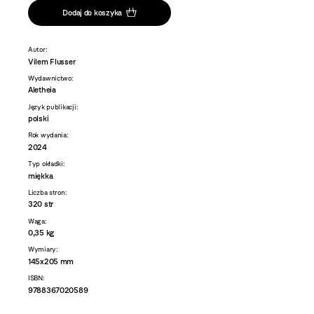
Dodaj do koszyka
Autor:
Vilem Flusser
Wydawnictwo:
Aletheia
Język publikacji:
polski
Rok wydania:
2024
Typ okładki:
miękka
Liczba stron:
320 str
Waga:
0,35 kg
Wymiary:
145x205 mm
ISBN:
9788367020589