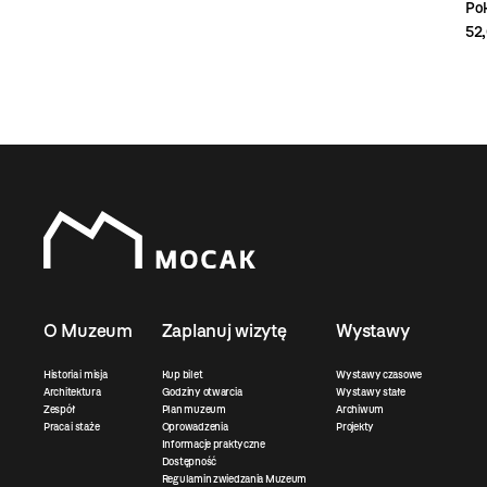
Pok
52,
O Muzeum
Zaplanuj wizytę
Wystawy
Historia i misja
Kup bilet
Wystawy czasowe
Architektura
Godziny otwarcia
Wystawy stałe
Zespół
Plan muzeum
Archiwum
Praca i staże
Oprowadzenia
Projekty
Informacje praktyczne
Dostępność
Regulamin zwiedzania Muzeum