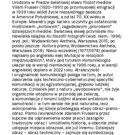
Urodzony w Pradze światowej sławy filozof mediów
Vilém Flusser (1920–1991) po przymusowej emigracji
w 1939 roku wiódł życie niezależnego badacza
w Ameryce Południowej, a od lat 70. XX wieku w
Europie. Meandry jego kariery uczyniły go ostatecznie
myślicielem „kultowym”, zagadkowym „prorokiem”
dzisiejszych mediów. Światową sławę przyniosła mu
niewielka książka
Ku filozofii fotografii
(wyd. niem.: 1996;
wyd. pol.: Wydawnictwo Aletheia, Warszawa 2015; po
polsku jeszcze:
Kultura pisma
, Wydawnictwo Aletheia,
Warszawa 2018). Nieco wcześniej (1977/1978) powstał
napisany po angielsku esej
Mutacja w relacjach
międzyludzkich?
, który pod tytułem
Komunikologia
ukazał się w wersji niemieckiej w 1996 roku, a w wersji
angielskiej dopiero w 2022 roku. Atrakcyjność
i oryginalność komunikologii polega na tym, że autor
zakorzenia opis techniczno-cybernetycznej specyfiki
komunikacji w jej egzystencjalnej, głęboko ludzkiej
naturze. Człowiek jest z natury „wyobcowany”, nie żyje
organicznie wtopiony w przyrodę jak zwierzę,
a komunikacja z innymi ludźmi stanowi antidotum na
samotność i w tym sensie nie jest naturalna, lecz
wolicjonalna. Jej dzieje przebiegają etapy obraz–pismo–
obraz. Pismo (wynalezione zdaniem Flussera przez
kupców dla usprawnienia sobie pracy) zastąpiło
tradycyjny obraz i umożliwiło historię, a obecnie znów
ustępuje miejsca obrazowi, ale już innemu. Dzisiejszy
obraz – obraz techniczny – zajmuje się symbolizacją