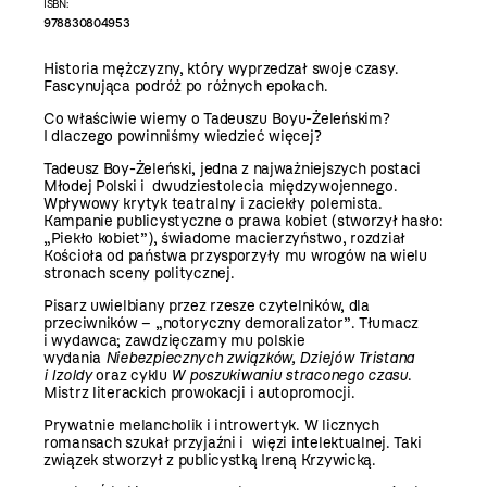
ISBN:
978830804953
Historia mężczyzny, który wyprzedzał swoje czasy.
Fascynująca podróż po różnych epokach.
Co właściwie wiemy o Tadeuszu Boyu-Żeleńskim?
I dlaczego powinniśmy wiedzieć więcej?
Tadeusz Boy-Żeleński, jedna z najważniejszych postaci
Młodej Polski i dwudziestolecia międzywojennego.
Wpływowy krytyk teatralny i zaciekły polemista.
Kampanie publicystyczne o prawa kobiet (stworzył hasło:
„Piekło kobiet”), świadome macierzyństwo, rozdział
Kościoła od państwa przysporzyły mu wrogów na wielu
stronach sceny politycznej.
Pisarz uwielbiany przez rzesze czytelników, dla
przeciwników – „notoryczny demoralizator”. Tłumacz
i wydawca; zawdzięczamy mu polskie
wydania
Niebezpiecznych związków, Dziejów Tristana
i Izoldy
oraz cyklu
W poszukiwaniu straconego czasu
.
Mistrz literackich prowokacji i autopromocji.
Prywatnie melancholik i introwertyk. W licznych
romansach szukał przyjaźni i więzi intelektualnej. Taki
związek stworzył z publicystką Ireną Krzywicką.