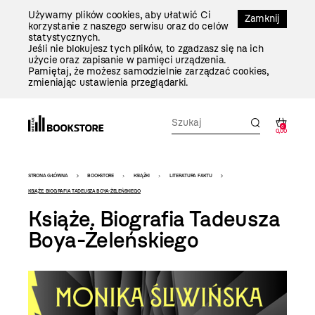
Przejdź
Używamy plików cookies, aby ułatwić Ci
Do
Zamknij
korzystanie z naszego serwisu oraz do celów
Treści
statystycznych.
Jeśli nie blokujesz tych plików, to zgadzasz się na ich
użycie oraz zapisanie w pamięci urządzenia.
Pamiętaj, że możesz samodzielnie zarządzać cookies,
zmieniając ustawienia przeglądarki.
0
0,00
Bookstore
STRONA GŁÓWNA
BOOKSTORE
KSIĄŻKI
LITERATURA FAKTU
-
KSIĄŻE. BIOGRAFIA TADEUSZA BOYA-ŻELEŃSKIEGO
Książe. Biografia Tadeusza
szablon
Boya-Żeleńskiego
szczegóły