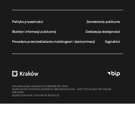
Polityka prywatności
Zamówienia publiczne
Biuletyn informacji publicznej
Deklaracja dostępności
Procedura przeciwdziałania mobbingowi i dyskryminacji
Sygnaliści
Wszystkie prawa zastrzeżone ©
MOCAK
2011-2026
MUZEUM SZTUKI WSPÓŁCZESNEJ W KRAKOWIE MOCAK – INSTYTUCJA KULTURY MIASTA
KRAKOWA
projekt, wykonanie i utrzymanie:
Bonjour.pl