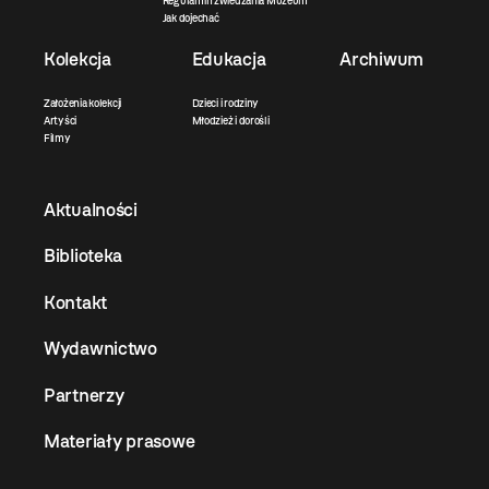
Regulamin zwiedzania Muzeum
Jak dojechać
Kolekcja
Edukacja
Archiwum
Założenia kolekcji
Dzieci i rodziny
Artyści
Młodzież i dorośli
Filmy
Aktualności
Biblioteka
Kontakt
Wydawnictwo
Partnerzy
Materiały prasowe