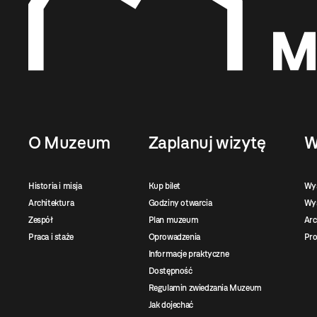
O Muzeum
Zaplanuj wizytę
W
Historia i misja
Kup bilet
Wy
Architektura
Godziny otwarcia
Wys
Zespół
Plan muzeum
Ar
Praca i staże
Oprowadzenia
Pro
Informacje praktyczne
Dostępność
Regulamin zwiedzania Muzeum
Jak dojechać