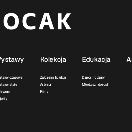
ystawy
Kolekcja
Edukacja
A
stawy czasowe
Założenia kolekcji
Dzieci i rodziny
tawy stałe
Artyści
Młodzież i dorośli
chiwum
Filmy
jekty