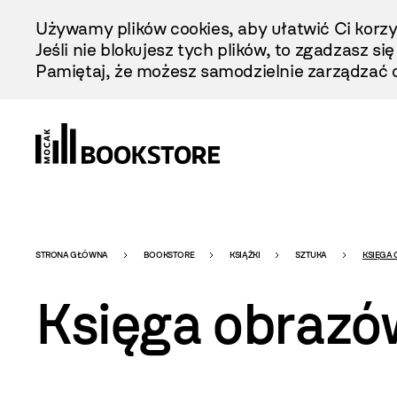
Przejdź
Używamy plików cookies, aby ułatwić Ci korzy
Do
Jeśli nie blokujesz tych plików, to zgadzasz si
Treści
Pamiętaj, że możesz samodzielnie zarządzać c
Bookstore
STRONA GŁÓWNA
BOOKSTORE
KSIĄŻKI
SZTUKA
KSIĘGA
Księga obrazó
-