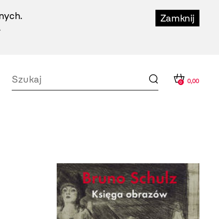
nych.
Zamknij
.
0,00
0