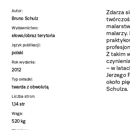
szablon
Autor:
Zdarza si
szczegóły
Bruno Schulz
twórczoś
malarstw
Wydawnictwo:
malarzy. 
słowo/obraz terytoria
praktyko
Język publikacji:
profesjo
polski
Z takim 
czynienia
Rok wydania:
– w lata
2012
Jerzego 
Typ okładki:
około pię
twarda z obwolutą
Schulza.
Liczba stron:
1,14 str
Waga:
520 kg