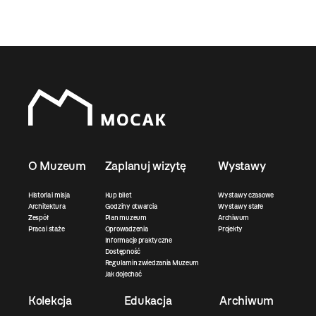
O Muzeum
Zaplanuj wizytę
Wystawy
Historia i misja
Kup bilet
Wystawy czasowe
Architektura
Godziny otwarcia
Wystawy stałe
Zespół
Plan muzeum
Archiwum
Praca i staże
Oprowadzenia
Projekty
Informacje praktyczne
Dostępność
Regulamin zwiedzania Muzeum
Jak dojechać
Kolekcja
Edukacja
Archiwum