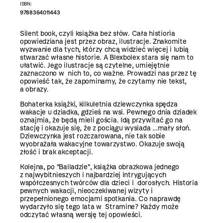
ISBN:
9788364011443
Silent book, czyli książka bez słów. Cała histioria
opowiedziana jest przez obraz, ilustracje. Znakomite
wyzwanie dla tych, którzy chcą widzieć więcej i lubią
stwarzać własne historie. A Blexbolex stara się nam to
ułatwić. Jego ilustracje są czytelne, umiejętnie
zaznaczono w nich to, co ważne. Prowadzi nas przez tę
opowieść tak, że zapominamy, że czytamy nie tekst,
a obrazy.
Bohaterka książki, kilkuletnia dziewczynka spędza
wakacje u dziadka, gdzieś na wsi. Pewnego dnia dziadek
oznajmia, że będą mieli gościa. Idą przywitać go na
stację i okazuje się, że z pociągu wysiada …mały słoń.
Dziewczynka jest rozczarowana, nie tak sobie
wyobrażała wakacyjne towarzystwo. Okazuje swoją
złość i brak akceptacji.
Kolejna, po "Balladzie", książka obrazkowa jednego
z najwybitnieszych i najbardziej intrygujących
współczesnych twórców dla dzieci i dorosłych. Historia
pewnych wakacji, nieoczekiwanej wizyty i
przepełnionego emocjami spotkania. Co naprawdę
wydarzyło się tego lata w Stramine? Każdy może
odczytać własną wersję tej opowieści.