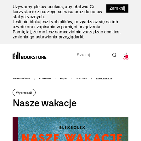
Przejdź
Używamy plików cookies, aby ułatwić Ci
Do
Zamknij
korzystanie z naszego serwisu oraz do celów
Treści
statystycznych.
Jeśli nie blokujesz tych plików, to zgadzasz się na ich
użycie oraz zapisanie w pamięci urządzenia.
Pamiętaj, że możesz samodzielnie zarządzać cookies,
zmieniając ustawienia przeglądarki.
0
0,00
Bookstore
STRONA GŁÓWNA
BOOKSTORE
KSIĄŻKI
DLA DZIECI
NASZE WAKACJE
-
Wyprzedaż!
szablon
Nasze wakacje
szczegóły