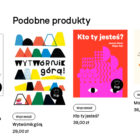
Podobne produkty
Kup
Kup
W
Moj
Wyprzedaż!
36,
Kto ty jesteś?
Wyprzedaż!
a
39,00 zł
Wytwórnik górą
29,00 zł