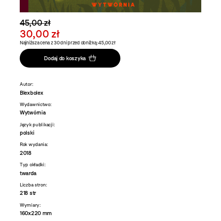
45,00 zł
30,00 zł
Najniższa cena z 30 dni przed obniżką: 45,00 zł
Dodaj do koszyka
Autor:
Blexbolex
Wydawnictwo:
Wytwórnia
Język publikacji:
polski
Rok wydania:
2018
Typ okładki:
twarda
Liczba stron:
218 str
Wymiary:
160x220 mm