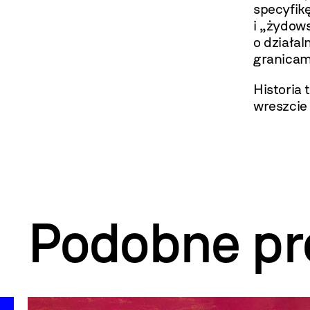
specyfik
i „żydow
o działal
granicami
Historia
wreszcie 
Podobne pr