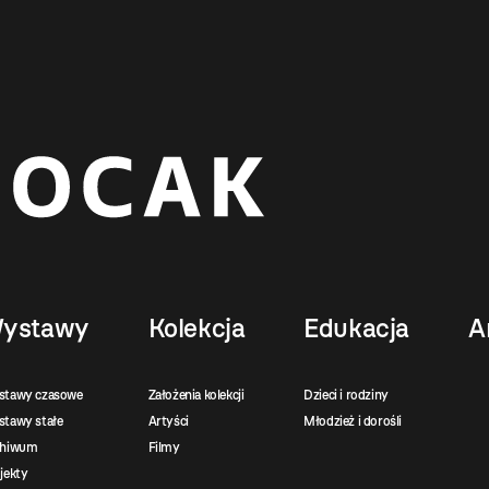
ystawy
Kolekcja
Edukacja
A
stawy czasowe
Założenia kolekcji
Dzieci i rodziny
tawy stałe
Artyści
Młodzież i dorośli
chiwum
Filmy
jekty