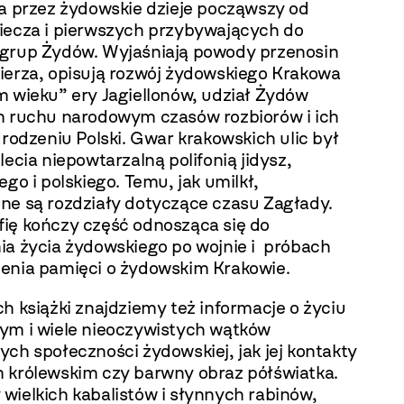
ka przez żydowskie dzieje począwszy od
iecza i pierwszych przybywających do
grup Żydów. Wyjaśniają powody przenosin
ierza, opisują rozwój żydowskiego Krakowa
m wieku” ery Jagiellonów, udział Żydów
m ruchu narodowym czasów rozbiorów i ich
rodzeniu Polski. Gwar krakowskich ulic był
lecia niepowtarzalną polifonią jidysz,
ego i polskiego. Temu, jak umilkł,
ne są rozdziały dotyczące czasu Zagłady.
ię kończy część odnosząca się do
ia życia żydowskiego po wojnie i próbach
enia pamięci o żydowskim Krakowie.
h książki znajdziemy też informacje o życiu
ym i wiele nieoczywistych wątków
ch społeczności żydowskiej, jak jej kontakty
 królewskim czy barwny obraz półświatka.
wielkich kabalistów i słynnych rabinów,