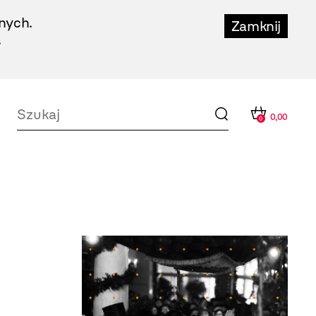
nych.
Zamknij
.
0,00
0