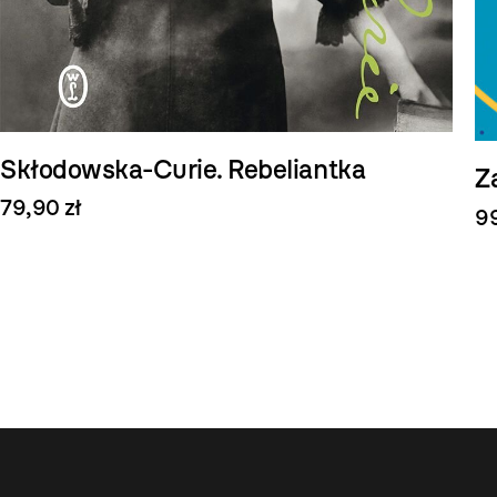
Skłodowska-Curie. Rebeliantka
Z
79,90 zł
99