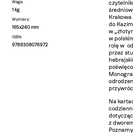
czytelni
Waga:
średniow
1 kg
Krakowa 
Wymiary:
do Kazim
165x240 mm
w „złoty
ISBN:
w polski
9788308076972
rolę w od
przez stu
hebrajski
poświęco
Monograf
odrodzen
przywróc
Na kartac
codzienn
dotyczący
z dworem
Poznamy 