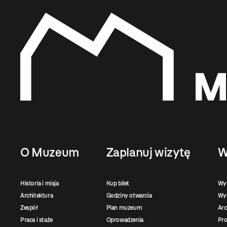
O Muzeum
Zaplanuj wizytę
W
Historia i misja
Kup bilet
Wy
Architektura
Godziny otwarcia
Wys
Zespół
Plan muzeum
Ar
Praca i staże
Oprowadzenia
Pro