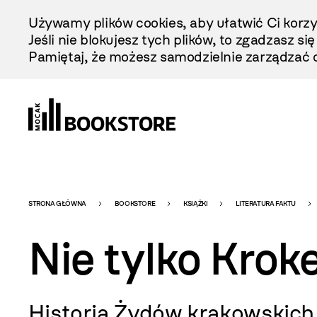
Przejdź
Używamy plików cookies, aby ułatwić Ci korzy
Do
Jeśli nie blokujesz tych plików, to zgadzasz si
Treści
Pamiętaj, że możesz samodzielnie zarządzać c
Bookstore
STRONA GŁÓWNA
BOOKSTORE
KSIĄŻKI
LITERATURA FAKTU
Nie tylko Krok
-
Historia Żydów krakowskich