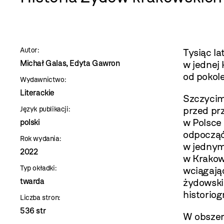
szablon
szczegóły
Autor:
Tysiąc la
Michał Galas, Edyta Gawron
w jednej 
od pokol
Wydawnictwo:
Literackie
Szczycimy
przed pr
Język publikacji:
w Polsce
polski
odpocząć
Rok wydania:
w jednym
2022
w Krakow
Typ okładki:
wciągają
twarda
żydowskie
historiogr
Liczba stron:
536 str
W obszer