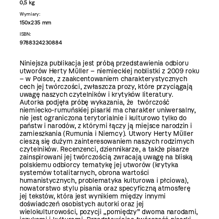
0,5 kg
Wymiary:
150x235 mm
ISBN:
9788324230884
Niniejsza publikacja jest próbą przedstawienia odbioru
utworów Herty Müller – niemieckiej noblistki z 2009 roku
– w Polsce, z zaakcentowaniem charakterystycznych
cech jej twórczości, zwłaszcza prozy, które przyciągają
uwagę naszych czytelników i krytyków literatury.
Autorka podjęła próbę wykazania, że twórczość
niemiecko-rumuńskiej pisarki ma charakter uniwersalny,
nie jest ograniczona terytorialnie i kulturowo tylko do
państw i narodów, z którymi łączy ją miejsce narodzin i
zamieszkania (Rumunia i Niemcy). Utwory Herty Müller
cieszą się dużym zainteresowaniem naszych rodzimych
czytelników. Recenzenci, dziennikarze, a także pisarze
zainspirowani jej twórczością zwracają uwagę na bliską
polskiemu odbiorcy tematykę jej utworów (krytyka
systemów totalitarnych, obrona wartości
humanistycznych, problematyka kulturowa i płciowa),
nowatorstwo stylu pisania oraz specyficzną atmosferę
jej tekstów, która jest wynikiem między innymi
doświadczeń osobistych autorki oraz jej
wielokulturowości, pozycji „pomiędzy” dwoma narodami,