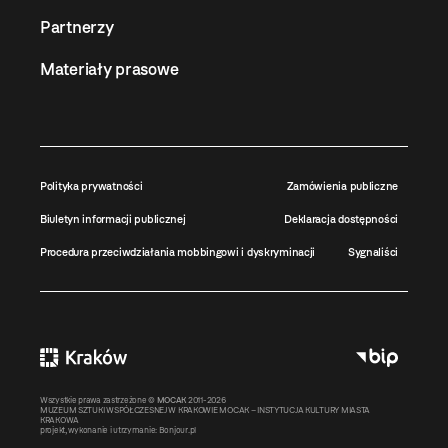
Partnerzy
Materiały prasowe
Polityka prywatności
Zamówienia publiczne
Biuletyn informacji publicznej
Deklaracja dostępności
Procedura przeciwdziałania mobbingowi i dyskryminacji
Sygnaliści
Wszystkie prawa zastrzeżone ©
MOCAK
2011-2026
MUZEUM SZTUKI WSPÓŁCZESNEJ W KRAKOWIE MOCAK – INSTYTUCJA KULTURY MIASTA
KRAKOWA
projekt, wykonanie i utrzymanie:
Bonjour.pl