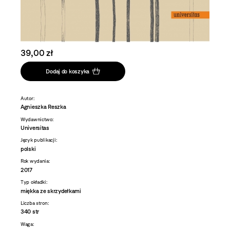
39,00 zł
Dodaj do koszyka
Autor:
Agnieszka Reszka
Wydawnictwo:
Universitas
Język publikacji:
polski
Rok wydania:
2017
Typ okładki:
miękka ze skrzydełkami
Liczba stron:
340 str
Waga: