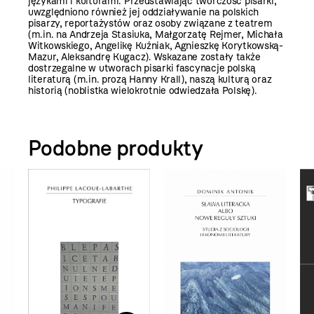
językami i kulturami. Przedstawiając twórczość pisarki,
uwzględniono również jej oddziaływanie na polskich
pisarzy, reportażystów oraz osoby związane z teatrem
(m.in. na Andrzeja Stasiuka, Małgorzatę Rejmer, Michała
Witkowskiego, Angelikę Kuźniak, Agnieszkę Korytkowską-
Mazur, Aleksandrę Kugacz). Wskazane zostały także
dostrzegalne w utworach pisarki fascynacje polską
literaturą (m.in. prozą Hanny Krall), naszą kulturą oraz
historią (noblistka wielokrotnie odwiedzała Polskę).
Podobne produkty