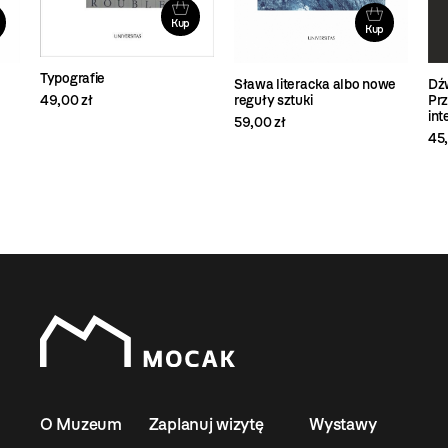
Kup
Kup
Typografie
Sława literacka albo nowe
Dźw
49,00 zł
reguły sztuki
Prz
int
59,00 zł
45,
O Muzeum
Zaplanuj wizytę
Wystawy