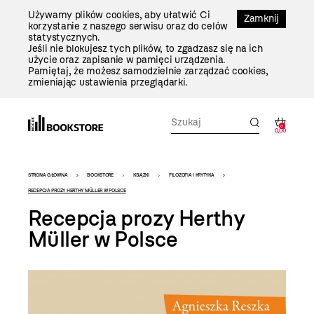
Przejdź
Używamy plików cookies, aby ułatwić Ci
Do
Zamknij
korzystanie z naszego serwisu oraz do celów
Treści
statystycznych.
Jeśli nie blokujesz tych plików, to zgadzasz się na ich
użycie oraz zapisanie w pamięci urządzenia.
Pamiętaj, że możesz samodzielnie zarządzać cookies,
zmieniając ustawienia przeglądarki.
0
0,00
Bookstore
STRONA GŁÓWNA
BOOKSTORE
KSIĄŻKI
FILOZOFIA I KRYTYKA
-
RECEPCJA PROZY HERTHY MÜLLER W POLSCE
Recepcja prozy Herthy
szablon
Müller w Polsce
szczegóły