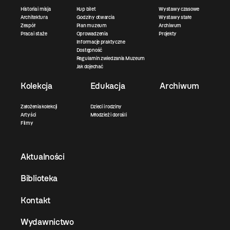
Historia i misja
Kup bilet
Wystawy czasowe
Architektura
Godziny otwarcia
Wystawy stałe
Zespół
Plan muzeum
Archiwum
Praca i staże
Oprowadzenia
Projekty
Informacje praktyczne
Dostępność
Regulamin zwiedzania Muzeum
Jak dojechać
Kolekcja
Edukacja
Archiwum
Założenia kolekcji
Dzieci i rodziny
Artyści
Młodzież i dorośli
Filmy
Aktualności
Biblioteka
Kontakt
Wydawnictwo