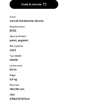
Dodaj do koszyka
Autor:
Urszula Kozakowska-Zaucha
Wydawnictwo:
BOSZ
Język publikacji:
polski, angielski
Rok wydania:
2023
Typ okładki:
twarda
Liczba stron:
64 str
Waga:
0,4 kg
Wymiary:
140x190 mm
ISBN:
9788375767520