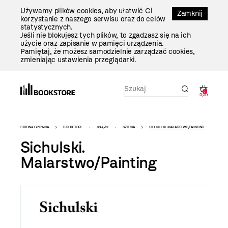
Przejdź
Używamy plików cookies, aby ułatwić Ci
Do
Zamknij
korzystanie z naszego serwisu oraz do celów
Treści
statystycznych.
Jeśli nie blokujesz tych plików, to zgadzasz się na ich
użycie oraz zapisanie w pamięci urządzenia.
Pamiętaj, że możesz samodzielnie zarządzać cookies,
zmieniając ustawienia przeglądarki.
0
0,00
Bookstore
STRONA GŁÓWNA
BOOKSTORE
KSIĄŻKI
SZTUKA
SICHULSKI. MALARSTWO/PAINTING
-
Sichulski.
szablon
Malarstwo/Painting
szczegóły