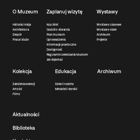
O Muzeum
Zaplanuj wizytę
Wystawy
Historia i misja
Kup bilet
Wystawy czasowe
Architektura
Godziny otwarcia
Wystawy stałe
Zespół
Plan muzeum
Archiwum
Praca i staże
Oprowadzenia
Projekty
Informacje praktyczne
Dostępność
Regulamin zwiedzania Muzeum
Jak dojechać
Kolekcja
Edukacja
Archiwum
Założenia kolekcji
Dzieci i rodziny
Artyści
Młodzież i dorośli
Filmy
Aktualności
Biblioteka