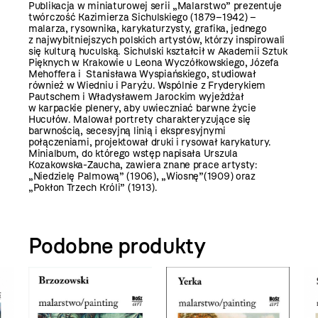
Publikacja w miniaturowej serii „Malarstwo” prezentuje
twórczość Kazimierza Sichulskiego (1879–1942) –
malarza, rysownika, karykaturzysty, grafika, jednego
z najwybitniejszych polskich artystów, którzy inspirowali
się kulturą huculską. Sichulski kształcił w Akademii Sztuk
Pięknych w Krakowie u Leona Wyczółkowskiego, Józefa
Mehoffera i Stanisława Wyspiańskiego, studiował
również w Wiedniu i Paryżu. Wspólnie z Fryderykiem
Pautschem i Władysławem Jarockim wyjeżdżał
w karpackie plenery, aby uwieczniać barwne życie
Hucułów. Malował portrety charakteryzujące się
barwnością, secesyjną linią i ekspresyjnymi
połączeniami, projektował druki i rysował karykatury.
Minialbum, do którego wstęp napisała Urszula
Kozakowska-Zaucha, zawiera znane prace artysty:
„Niedzielę Palmową” (1906), „Wiosnę”(1909) oraz
„Pokłon Trzech Króli” (1913).
Podobne produkty