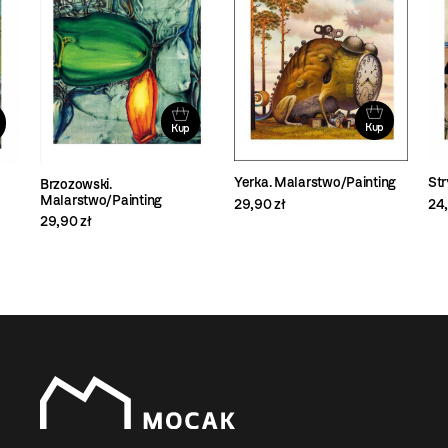
Kup
Kup
Yerka. Malarstwo/Painting
Str
Brzozowski.
Malarstwo/Painting
29,90 zł
24,
29,90 zł