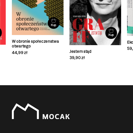
Kup
Kup
W obronie społeczenstwa
Ek
otwartego
59,
Jestem stąd
44,99 zł
39,90 zł