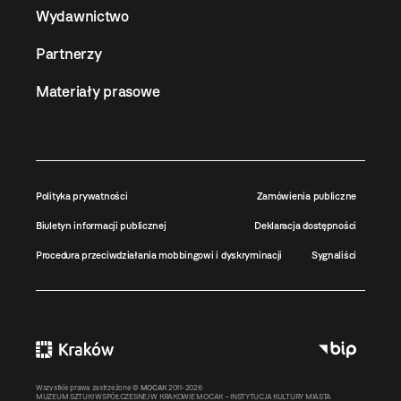
Wydawnictwo
Partnerzy
Materiały prasowe
Polityka prywatności
Zamówienia publiczne
Biuletyn informacji publicznej
Deklaracja dostępności
Procedura przeciwdziałania mobbingowi i dyskryminacji
Sygnaliści
Wszystkie prawa zastrzeżone ©
MOCAK
2011-2026
MUZEUM SZTUKI WSPÓŁCZESNEJ W KRAKOWIE MOCAK – INSTYTUCJA KULTURY MIASTA