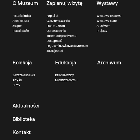
O Muzeum
Zaplanuj wizytę
Wystawy
Historia i misja
Kup bilet
Wystawy czasowe
Architektura
Godziny otwarcia
Wystawy stałe
Zespół
Plan muzeum
Archiwum
Praca i staże
Oprowadzenia
Projekty
Informacje praktyczne
Dostępność
Regulamin zwiedzania Muzeum
Jak dojechać
Kolekcja
Edukacja
Archiwum
Założenia kolekcji
Dzieci i rodziny
Artyści
Młodzież i dorośli
Filmy
Aktualności
Biblioteka
Kontakt