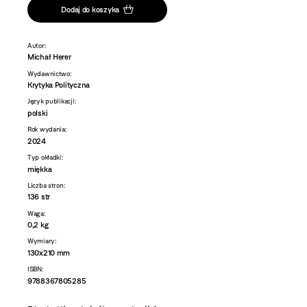
Dodaj do koszyka
Autor:
Michał Herer
Wydawnictwo:
Krytyka Polityczna
Język publikacji:
polski
Rok wydania:
2024
Typ okładki:
miękka
Liczba stron:
136 str
Waga:
0,2 kg
Wymiary:
130x210 mm
ISBN:
9788367805285