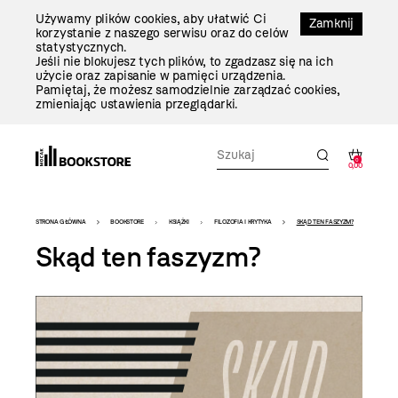
Przejdź
Używamy plików cookies, aby ułatwić Ci
Do
Zamknij
korzystanie z naszego serwisu oraz do celów
Treści
statystycznych.
Jeśli nie blokujesz tych plików, to zgadzasz się na ich
użycie oraz zapisanie w pamięci urządzenia.
Pamiętaj, że możesz samodzielnie zarządzać cookies,
zmieniając ustawienia przeglądarki.
0
0,00
Bookstore
STRONA GŁÓWNA
BOOKSTORE
KSIĄŻKI
FILOZOFIA I KRYTYKA
SKĄD TEN FASZYZM?
-
Skąd ten faszyzm?
szablon
szczegóły