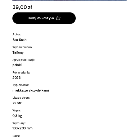
39,00 zł
Dodaj do koszyka
Autor:
Bae Suah
Wydawnictwo:
Tajfuny
Język publikacji:
polski
Rok wydania:
2023
Typ okładki:
miękka ze skrzydełkami
Liczba stron:
72 str
Waga:
0,3 kg
Wymiary:
130x200 mm
ISBN: