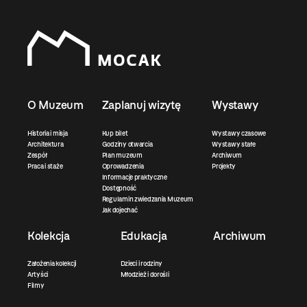
O Muzeum
Zaplanuj wizytę
Wystawy
Historia i misja
Kup bilet
Wystawy czasowe
Architektura
Godziny otwarcia
Wystawy stałe
Zespół
Plan muzeum
Archiwum
Praca i staże
Oprowadzenia
Projekty
Informacje praktyczne
Dostępność
Regulamin zwiedzania Muzeum
Jak dojechać
Kolekcja
Edukacja
Archiwum
Założenia kolekcji
Dzieci i rodziny
Artyści
Młodzież i dorośli
Filmy