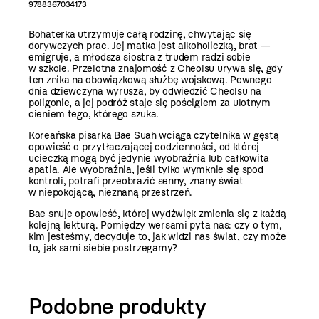
9788367034173
Bohaterka utrzymuje całą rodzinę, chwytając się
dorywczych prac. Jej matka jest alkoholiczką, brat —
emigruje, a młodsza siostra z trudem radzi sobie
w szkole. Przelotna znajomość z Cheolsu urywa się, gdy
ten znika na obowiązkową służbę wojskową. Pewnego
dnia dziewczyna wyrusza, by odwiedzić Cheolsu na
poligonie, a jej podróż staje się pościgiem za ulotnym
cieniem tego, którego szuka.
Koreańska pisarka Bae Suah wciąga czytelnika w gęstą
opowieść o przytłaczającej codzienności, od której
ucieczką mogą być jedynie wyobraźnia lub całkowita
apatia. Ale wyobraźnia, jeśli tylko wymknie się spod
kontroli, potrafi przeobrazić senny, znany świat
w niepokojącą, nieznaną przestrzeń.
Bae snuje opowieść, której wydźwięk zmienia się z każdą
kolejną lekturą. Pomiędzy wersami pyta nas: czy o tym,
kim jesteśmy, decyduje to, jak widzi nas świat, czy może
to, jak sami siebie postrzegamy?
Podobne produkty