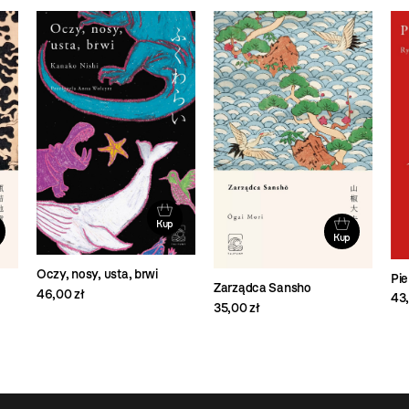
Kup
Kup
Oczy, nosy, usta, brwi
Pie
Zarządca Sansho
46,00 zł
43,
35,00 zł