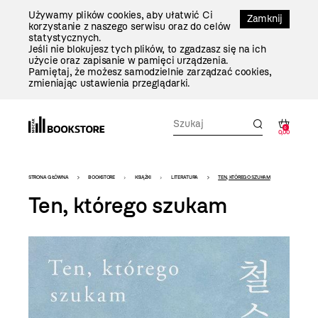
Przejdź
Używamy plików cookies, aby ułatwić Ci
Do
Zamknij
korzystanie z naszego serwisu oraz do celów
Treści
statystycznych.
Jeśli nie blokujesz tych plików, to zgadzasz się na ich
użycie oraz zapisanie w pamięci urządzenia.
Pamiętaj, że możesz samodzielnie zarządzać cookies,
zmieniając ustawienia przeglądarki.
0
0,00
Bookstore
STRONA GŁÓWNA
BOOKSTORE
KSIĄŻKI
LITERATURA
TEN, KTÓREGO SZUKAM
-
Ten, którego szukam
szablon
szczegóły