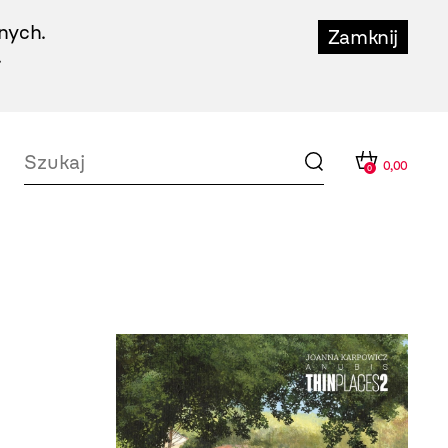
nych.
Zamknij
.
0,00
0