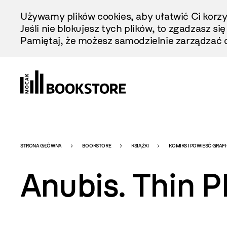
Przejdź
Używamy plików cookies, aby ułatwić Ci korzy
Do
Jeśli nie blokujesz tych plików, to zgadzasz si
Treści
Pamiętaj, że możesz samodzielnie zarządzać c
Bookstore
STRONA GŁÓWNA
BOOKSTORE
KSIĄŻKI
KOMIKS I POWIEŚĆ GRAF
Anubis. Thin P
-