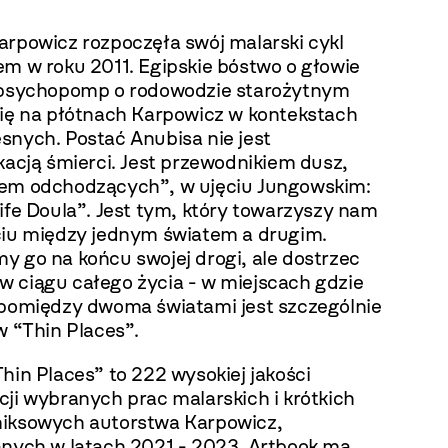
arpowicz rozpoczęła swój malarski cykl
em w roku 2011. Egipskie bóstwo o głowie
 psychopomp o rodowodzie starożytnym
się na płótnach Karpowicz w kontekstach
snych. Postać Anubisa nie jest
kacją śmierci. Jest przewodnikiem dusz,
em odchodzących”, w ujęciu Jungowskim:
ife Doula”. Jest tym, który towarzyszy nam
ciu między jednym światem a drugim.
y go na końcu swojej drogi, ale dostrzec
 ciągu całego życia - w miejscach gdzie
 pomiędzy dwoma światami jest szczególnie
w “Thin Places”.
hin Places” to 222 wysokiej jakości
ji wybranych prac malarskich i krótkich
iksowych autorstwa Karpowicz,
anych w latach 2021 - 2023. Artbook ma