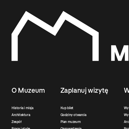
O Muzeum
Zaplanuj wizytę
W
Historia i misja
Kup bilet
Wy
Architektura
Godziny otwarcia
Wys
Zespół
Plan muzeum
Ar
Praca i staże
Oprowadzenia
Pro