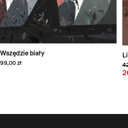
Wszędzie biały
L
99,00 zł
42
2