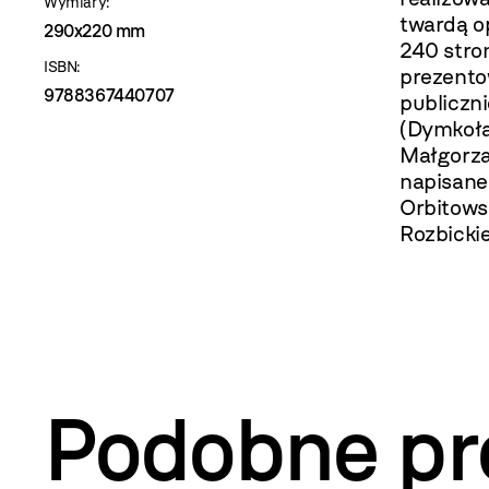
Wymiary:
twardą op
290x220 mm
240 stro
ISBN:
prezento
9788367440707
publiczn
(Dymkoła
Małgorza
napisane
Orbitows
Rozbicki
Podobne pr