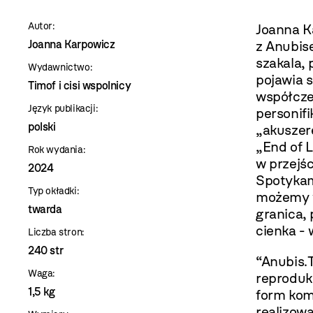
szablon
Autor:
Joanna K
szczegóły
Joanna Karpowicz
z Anubis
szakala,
Wydawnictwo:
pojawia 
Timof i cisi wspolnicy
współcze
Język publikacji:
personifi
polski
„akuszer
„End of L
Rok wydania:
w przejś
2024
Spotykam
Typ okładki:
możemy w
twarda
granica,
cienka - 
Liczba stron:
240 str
“Anubis.T
Waga:
reprodukc
1,5 kg
form kom
realizow