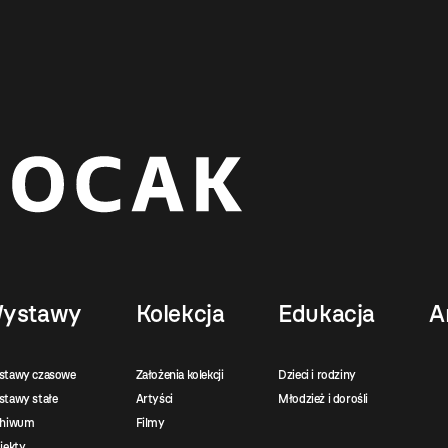
ystawy
Kolekcja
Edukacja
A
stawy czasowe
Założenia kolekcji
Dzieci i rodziny
tawy stałe
Artyści
Młodzież i dorośli
chiwum
Filmy
jekty