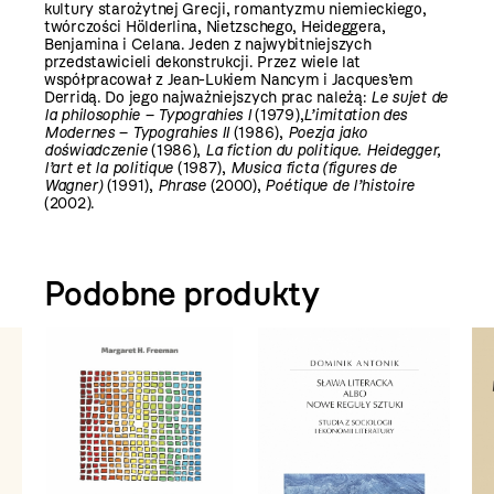
kultury starożytnej Grecji, romantyzmu niemieckiego,
twórczości Hölderlina, Nietzschego, Heideggera,
Benjamina i Celana. Jeden z najwybitniejszych
przedstawicieli dekonstrukcji. Przez wiele lat
współpracował z Jean-Lukiem Nancym i Jacques’em
Derridą. Do jego najważniejszych prac należą:
Le sujet de
la philosophie – Typograhies I
(1979),
L’imitation des
Modernes – Typograhies II
(1986),
Poezja jako
doświadczenie
(1986),
La fiction du politique. Heidegger,
l’art et la politique
(1987),
Musica ficta (figures de
Wagner)
(1991),
Phrase
(2000),
Poétique de l’histoire
(2002).
Podobne produkty