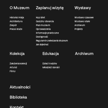
O Muzeum
Zaplanuj wizytę
Wystawy
Historia i misja
Kup bilet
Wystawy czasowe
Architektura
Godziny otwarcia
Wystawy stałe
Zespół
Plan muzeum
Archiwum
Praca i staże
Oprowadzenia
Projekty
Informacje praktyczne
Dostępność
Regulamin zwiedzania Muzeum
Jak dojechać
Kolekcja
Edukacja
Archiwum
Założenia kolekcji
Dzieci i rodziny
Artyści
Młodzież i dorośli
Filmy
Aktualności
Biblioteka
Kontakt