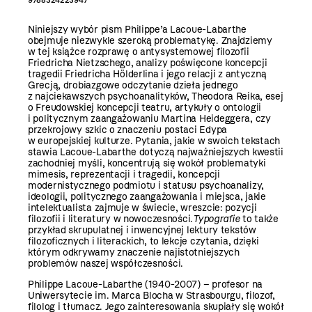
9788324223947
Niniejszy wybór pism Philippe’a Lacoue-Labarthe
obejmuje niezwykle szeroką problematykę. Znajdziemy
w tej książce rozprawę o antysystemowej filozofii
Friedricha Nietzschego, analizy poświęcone koncepcji
tragedii Friedricha Hölderlina i jego relacji z antyczną
Grecją, drobiazgowe odczytanie dzieła jednego
z najciekawszych psychoanalityków, Theodora Reika, esej
o Freudowskiej koncepcji teatru, artykuły o ontologii
i politycznym zaangażowaniu Martina Heideggera, czy
przekrojowy szkic o znaczeniu postaci Edypa
w europejskiej kulturze. Pytania, jakie w swoich tekstach
stawia Lacoue-Labarthe dotyczą najważniejszych kwestii
zachodniej myśli, koncentrują się wokół problematyki
mimesis, reprezentacji i tragedii, koncepcji
modernistycznego podmiotu i statusu psychoanalizy,
ideologii, politycznego zaangażowania i miejsca, jakie
intelektualista zajmuje w świecie, wreszcie: pozycji
filozofii i literatury w nowoczesności.
Typografie
to także
przykład skrupulatnej i inwencyjnej lektury tekstów
filozoficznych i literackich, to lekcje czytania, dzięki
którym odkrywamy znaczenie najistotniejszych
problemów naszej współczesności.
Philippe Lacoue-Labarthe (1940-2007) – profesor na
Uniwersytecie im. Marca Blocha w Strasbourgu, filozof,
filolog i tłumacz. Jego zainteresowania skupiały się wokół