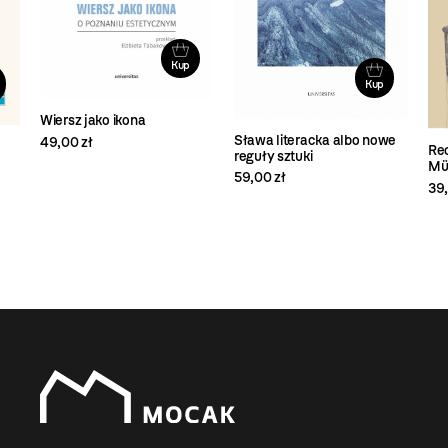
Kup
Kup
Wiersz jako ikona
Sława literacka albo nowe
49,00 zł
Re
reguły sztuki
Mül
59,00 zł
39,