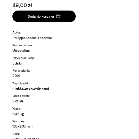
49,00 zł
Dodaj do koszyka
Autor:
Philippe Lacoue-Labarthe
Wydawnictwo:
Universitas
Język publikacji:
polski
Rok wydania:
2014
Typ okładki:
miękka ze skrzydełkami
Liczba stron:
372 str
Waga:
0,45 kg
Wymiary:
135x205 mm
ISBN: