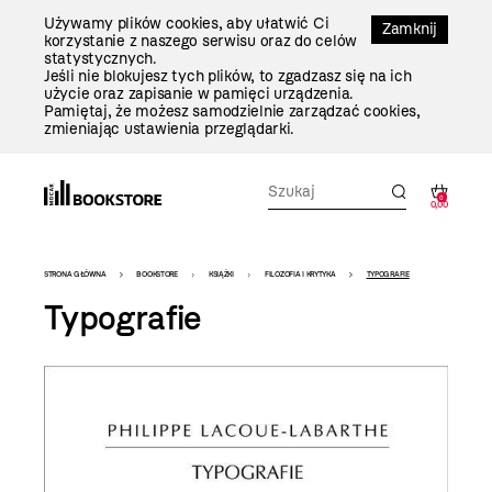
Przejdź
Używamy plików cookies, aby ułatwić Ci
Do
Zamknij
korzystanie z naszego serwisu oraz do celów
Treści
statystycznych.
Jeśli nie blokujesz tych plików, to zgadzasz się na ich
użycie oraz zapisanie w pamięci urządzenia.
Pamiętaj, że możesz samodzielnie zarządzać cookies,
zmieniając ustawienia przeglądarki.
0
0,00
Bookstore
STRONA GŁÓWNA
BOOKSTORE
KSIĄŻKI
FILOZOFIA I KRYTYKA
TYPOGRAFIE
-
Typografie
szablon
szczegóły