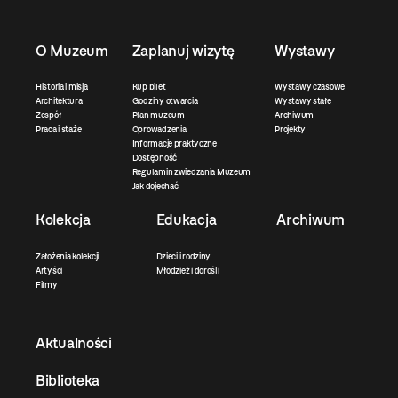
O Muzeum
Zaplanuj wizytę
Wystawy
Historia i misja
Kup bilet
Wystawy czasowe
Architektura
Godziny otwarcia
Wystawy stałe
Zespół
Plan muzeum
Archiwum
Praca i staże
Oprowadzenia
Projekty
Informacje praktyczne
Dostępność
Regulamin zwiedzania Muzeum
Jak dojechać
Kolekcja
Edukacja
Archiwum
Założenia kolekcji
Dzieci i rodziny
Artyści
Młodzież i dorośli
Filmy
Aktualności
Biblioteka