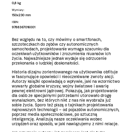
0,8 kg
Wymiary:
150x230 mm
ISBN:
9788367016001
Bez względu na to, czy mówimy o smartfonach,
szczoteczkach do zębów czy autonomicznych
samochodach, projektowanie wymaga szacunku dla
oczekiwań użytkowników i zrozumienia niuansów ich
życia. Najważniejsze jednak wydaje się odrzucenie
przekonania o ludzkiej doskonałości.
Historia dizajnu zorientowanego na użytkownika obfituje
w fascynujące opowieści i nieoczekiwane zwroty akcji.
Autorzy książki opowiadają o wpływie, jaki na wzornictwo
wywarły globalne kryzysy, wojny światowe i awarię
pewnej elektrowni jądrowej. Pokazują, jak projektowanie
dla osób ze specjalnymi potrzebami utorowało drogę
wynalazkom, bez których nikt z nas nie wyobraża już
sobie życia. Sporo też piszą o tajnikach projektowania
najnowszych technologii – od pojazdów autonomicznych,
poprzez media społecznościowe, po sztuczną
inteligencję. Analizują nasze oczekiwania wobec
urządzeń oraz sposób, w jaki nawiązujemy z nimi relacje.