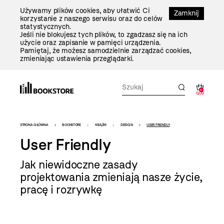
Przejdź
Używamy plików cookies, aby ułatwić Ci
Do
Zamknij
korzystanie z naszego serwisu oraz do celów
Treści
statystycznych.
Jeśli nie blokujesz tych plików, to zgadzasz się na ich
użycie oraz zapisanie w pamięci urządzenia.
Pamiętaj, że możesz samodzielnie zarządzać cookies,
zmieniając ustawienia przeglądarki.
0
0,00
Bookstore
STRONA GŁÓWNA
BOOKSTORE
KSIĄŻKI
DESIGN
USER FRIENDLY
-
User Friendly
szablon
Jak niewidoczne zasady
szczegóły
projektowania zmieniają nasze życie,
pracę i rozrywkę