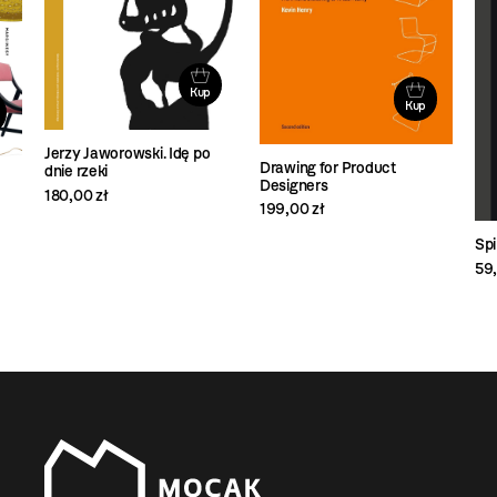
Kup
Kup
Jerzy Jaworowski. Idę po
Drawing for Product
dnie rzeki
Designers
180,00 zł
199,00 zł
Spi
59,