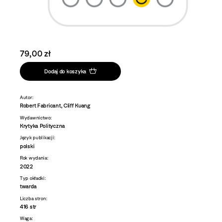
79,00 zł
Dodaj do koszyka
Autor:
Robert Fabricant, Cliff Kuang
Wydawnictwo:
Krytyka Polityczna
Język publikacji:
polski
Rok wydania:
2022
Typ okładki:
twarda
Liczba stron:
416 str
Waga: