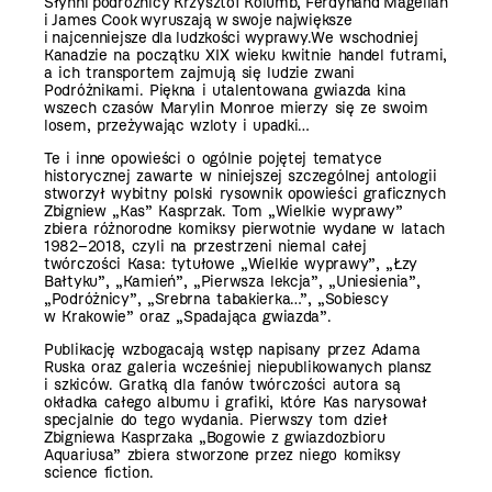
Słynni podróżnicy Krzysztof Kolumb, Ferdynand Magellan
i James Cook wyruszają w swoje największe
i najcenniejsze dla ludzkości wyprawy.
We wschodniej
Kanadzie na początku XIX wieku kwitnie handel futrami,
a ich transportem zajmują się ludzie zwani
Podróżnikami. Piękna i utalentowana gwiazda kina
wszech czasów Marylin Monroe mierzy się ze swoim
losem, przeżywając wzloty i upadki…
Te i inne opowieści o ogólnie pojętej tematyce
historycznej zawarte w niniejszej szczególnej antologii
stworzył wybitny polski rysownik opowieści graficznych
Zbigniew „Kas” Kasprzak. Tom „Wielkie wyprawy”
zbiera różnorodne komiksy pierwotnie wydane w latach
1982–2018, czyli na przestrzeni niemal całej
twórczości Kasa: tytułowe „Wielkie wyprawy”, „Łzy
Bałtyku”, „Kamień”, „Pierwsza lekcja”, „Uniesienia”,
„Podróżnicy”, „Srebrna tabakierka…”, „Sobiescy
w Krakowie” oraz „Spadająca gwiazda”.
Publikację wzbogacają wstęp napisany przez Adama
Ruska oraz galeria wcześniej niepublikowanych plansz
i szkiców. Gratką dla fanów twórczości autora są
okładka całego albumu i grafiki, które Kas narysował
specjalnie do tego wydania. Pierwszy tom dzieł
Zbigniewa Kasprzaka „Bogowie z gwiazdozbioru
Aquariusa” zbiera stworzone przez niego komiksy
science fiction.