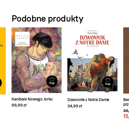
Podobne produkty
Kup
Kup
Kanibale Nowego Jorku
Dzwonnik z Notre Dame
Ber
prz
99,99 zł
34,99 zł
34,
15