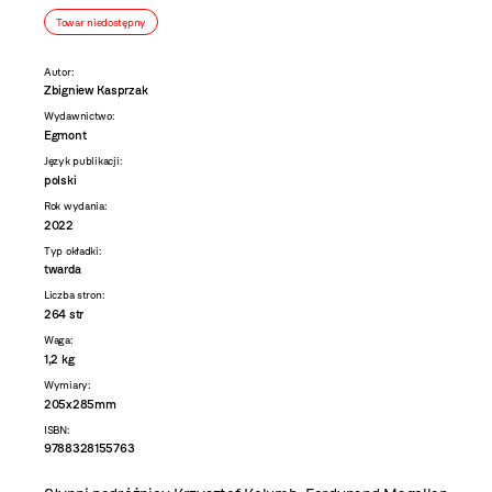
Towar niedostępny
Autor:
Zbigniew Kasprzak
Wydawnictwo:
Egmont
Język publikacji:
polski
Rok wydania:
2022
Typ okładki:
twarda
Liczba stron:
264 str
Waga:
1,2 kg
Wymiary:
205x285mm
ISBN:
9788328155763