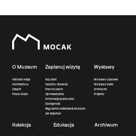
O Muzeum
Zaplanuj wizytę
Wystawy
Historia i misja
Kup bilet
Wystawy czasowe
Architektura
Godziny otwarcia
Wystawy stałe
Zespół
Plan muzeum
Archiwum
Praca i staże
Oprowadzenia
Projekty
Informacje praktyczne
Dostępność
Regulamin zwiedzania Muzeum
Jak dojechać
Kolekcja
Edukacja
Archiwum