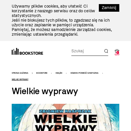
Przejdź
Używamy plików cookies, aby ułatwić Ci
Do
Zamknij
korzystanie z naszego serwisu oraz do celów
Treści
statystycznych.
Jeśli nie blokujesz tych plików, to zgadzasz się na ich
użycie oraz zapisanie w pamięci urządzenia.
Pamiętaj, że możesz samodzielnie zarządzać cookies,
zmieniając ustawienia przeglądarki.
0
0,00
Bookstore
STRONA GŁÓWNA
BOOKSTORE
KSIĄŻKI
KOMIKS I POWIEŚĆ GRAFICZNA
-
WIELKIE WYPRAWY
Wielkie wyprawy
szablon
szczegóły