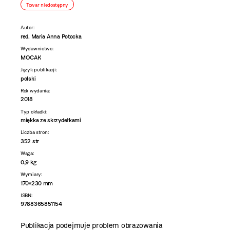
Towar niedostępny
Autor:
red. Maria Anna Potocka
Wydawnictwo:
MOCAK
Język publikacji:
polski
Rok wydania:
2018
Typ okładki:
miękka ze skrzydełkami
Liczba stron:
352 str
Waga:
0,9 kg
Wymiary:
170×230 mm
ISBN:
9788365851154
Publikacja podejmuje problem obrazowania