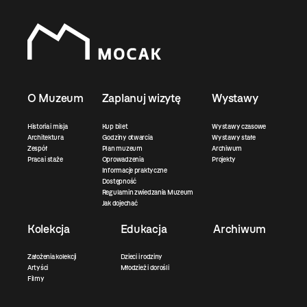
O Muzeum
Zaplanuj wizytę
Wystawy
Historia i misja
Kup bilet
Wystawy czasowe
Architektura
Godziny otwarcia
Wystawy stałe
Zespół
Plan muzeum
Archiwum
Praca i staże
Oprowadzenia
Projekty
Informacje praktyczne
Dostępność
Regulamin zwiedzania Muzeum
Jak dojechać
Kolekcja
Edukacja
Archiwum
Założenia kolekcji
Dzieci i rodziny
Artyści
Młodzież i dorośli
Filmy