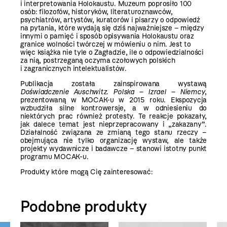
i interpretowania Holokaustu. Muzeum poprosiło 100
osób: filozofów, historyków, literaturoznawców,
psychiatrów, artystów, kuratorów i pisarzy o odpowiedź
na pytania, które wydają się dziś najważniejsze – między
innymi o pamięć i sposób opisywania Holokaustu oraz
granice wolności twórczej w mówieniu o nim. Jest to
więc książka nie tyle o Zagładzie, ile o odpowiedzialności
za nią, postrzeganą oczyma czołowych polskich
i zagranicznych intelektualistów.
Publikacja została zainspirowana wystawą
Doświadczenie Auschwitz.
Polska – Izrael – Niemcy
,
prezentowaną w MOCAK-u w 2015 roku. Ekspozycja
wzbudziła silne kontrowersje, a w odniesieniu do
niektórych prac również protesty. Te reakcje pokazały,
jak dalece temat jest nieprzepracowany i „zakazany”.
Działalność związana ze zmianą tego stanu rzeczy –
obejmująca nie tylko organizację wystaw, ale także
projekty wydawnicze i badawcze – stanowi istotny punkt
programu MOCAK-u.
Produkty które mogą Cię zainteresować:
Podobne produkty