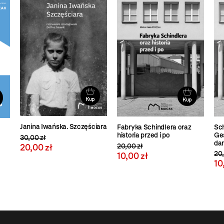
Kup
Kup
Janina Iwańska. Szczęściara
Sch
Fabryka Schindlera oraz
Ge
historia przed i po
30,00 zł
da
20,00 zł
20,00 zł
20,
10,00 zł
10