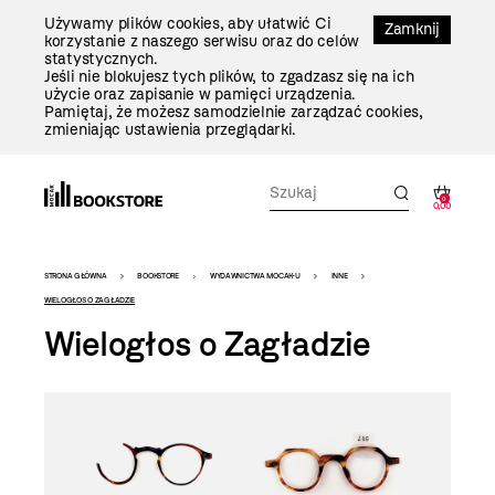
Przejdź
Używamy plików cookies, aby ułatwić Ci
Do
Zamknij
korzystanie z naszego serwisu oraz do celów
Treści
statystycznych.
Jeśli nie blokujesz tych plików, to zgadzasz się na ich
użycie oraz zapisanie w pamięci urządzenia.
Pamiętaj, że możesz samodzielnie zarządzać cookies,
zmieniając ustawienia przeglądarki.
0
0,00
Bookstore
STRONA GŁÓWNA
BOOKSTORE
WYDAWNICTWA MOCAK-U
INNE
-
WIELOGŁOS O ZAGŁADZIE
Wielogłos o Zagładzie
szablon
szczegóły