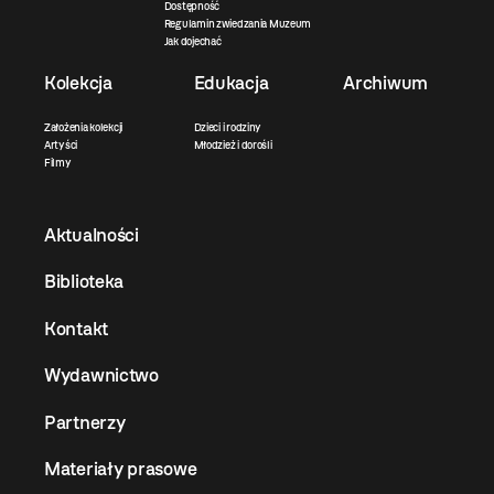
Dostępność
Regulamin zwiedzania Muzeum
Jak dojechać
Kolekcja
Edukacja
Archiwum
Założenia kolekcji
Dzieci i rodziny
Artyści
Młodzież i dorośli
Filmy
Aktualności
Biblioteka
Kontakt
Wydawnictwo
Partnerzy
Materiały prasowe