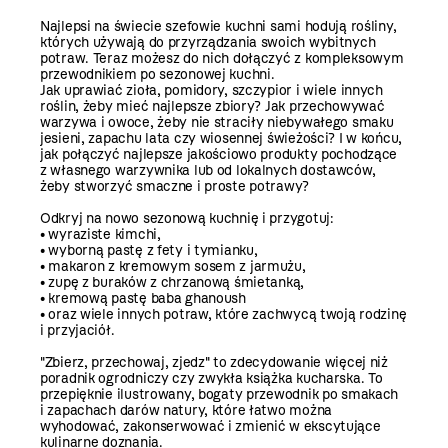
Najlepsi na świecie szefowie kuchni sami hodują rośliny,
których używają do przyrządzania swoich wybitnych
potraw. Teraz możesz do nich dołączyć z kompleksowym
przewodnikiem po sezonowej kuchni.
Jak uprawiać zioła, pomidory, szczypior i wiele innych
roślin, żeby mieć najlepsze zbiory? Jak przechowywać
warzywa i owoce, żeby nie straciły niebywałego smaku
jesieni, zapachu lata czy wiosennej świeżości? I w końcu,
jak połączyć najlepsze jakościowo produkty pochodzące
z własnego warzywnika lub od lokalnych dostawców,
żeby stworzyć smaczne i proste potrawy?
Odkryj na nowo sezonową kuchnię i przygotuj:
• wyraziste kimchi,
• wyborną pastę z fety i tymianku,
• makaron z kremowym sosem z jarmużu,
• zupę z buraków z chrzanową śmietanką,
• kremową pastę baba ghanoush
• oraz wiele innych potraw, które zachwycą twoją rodzinę
i przyjaciół.
"Zbierz, przechowaj, zjedz" to zdecydowanie więcej niż
poradnik ogrodniczy czy zwykła książka kucharska. To
przepięknie ilustrowany, bogaty przewodnik po smakach
i zapachach darów natury, które łatwo można
wyhodować, zakonserwować i zmienić w ekscytujące
kulinarne doznania.