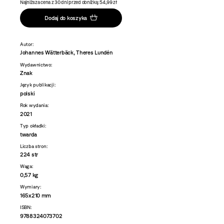
Najniższa cena z 30 dni przed obniżką: 54,99 zł
Dodaj do koszyka
Autor:
Johannes Wätterbäck, Theres Lundén
Wydawnictwo:
Znak
Język publikacji:
polski
Rok wydania:
2021
Typ okładki:
twarda
Liczba stron:
224 str
Waga:
0,57 kg
Wymiary:
165x210 mm
ISBN:
9788324073702