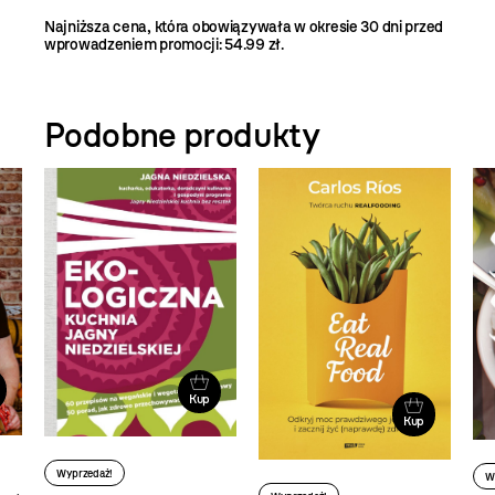
Najniższa cena, która obowiązywała w okresie 30 dni przed
wprowadzeniem promocji: 54.99 zł.
Podobne produkty
Kup
Kup
Wyprzedaż!
W