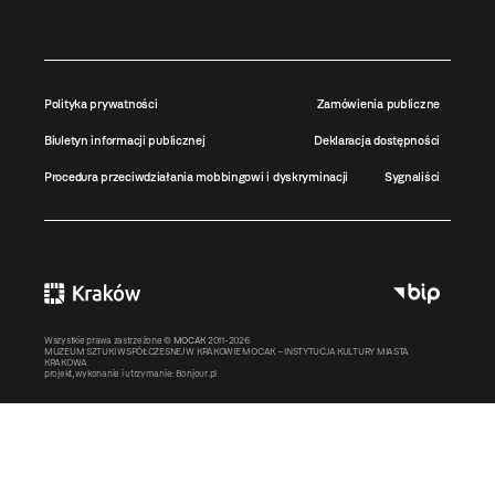
Polityka prywatności
Zamówienia publiczne
Biuletyn informacji publicznej
Deklaracja dostępności
Procedura przeciwdziałania mobbingowi i dyskryminacji
Sygnaliści
Wszystkie prawa zastrzeżone ©
MOCAK
2011-2026
MUZEUM SZTUKI WSPÓŁCZESNEJ W KRAKOWIE MOCAK – INSTYTUCJA KULTURY MIASTA
KRAKOWA
projekt, wykonanie i utrzymanie:
Bonjour.pl