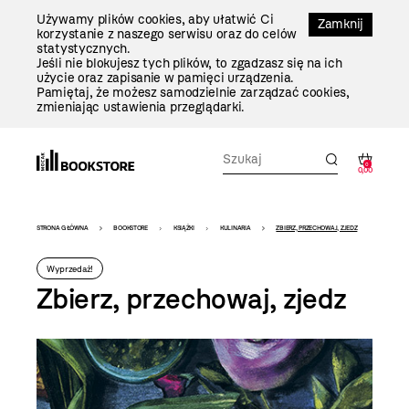
Przejdź
Używamy plików cookies, aby ułatwić Ci
Do
Zamknij
korzystanie z naszego serwisu oraz do celów
Treści
statystycznych.
Jeśli nie blokujesz tych plików, to zgadzasz się na ich
użycie oraz zapisanie w pamięci urządzenia.
Pamiętaj, że możesz samodzielnie zarządzać cookies,
zmieniając ustawienia przeglądarki.
0
0,00
Bookstore
STRONA GŁÓWNA
BOOKSTORE
KSIĄŻKI
KULINARIA
ZBIERZ, PRZECHOWAJ, ZJEDZ
-
Wyprzedaż!
szablon
Zbierz, przechowaj, zjedz
szczegóły