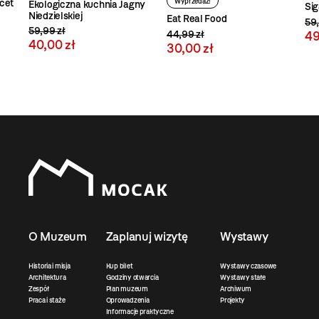
Wyprzedaż!
acet
Ekologiczna kuchnia Jagny
Sig
Niedzielskiej
Eat Real Food
59,
59,99 zł
49
44,99 zł
40,00 zł
30,00 zł
O Muzeum
Zaplanuj wizytę
Wystawy
Historia i misja
Kup bilet
Wystawy czasowe
Architektura
Godziny otwarcia
Wystawy stałe
Zespół
Plan muzeum
Archiwum
Praca i staże
Oprowadzenia
Projekty
Informacje praktyczne