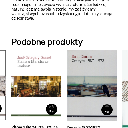
uczuciowej z dzieckiem i swoisty "kolektywizm" życia
rodzinnego - nie zawsze wynika z ułomności ludzkiej
natury, lecz ma swoją historię, my zaś żyjemy
w szczęśliwych czasach odzyskanego - lub pozyskanego -
dzieciństwa.
Podobne produkty
Kup
Kup
Pisma o literaturze i sztuce
Zeszyty 1957-1972