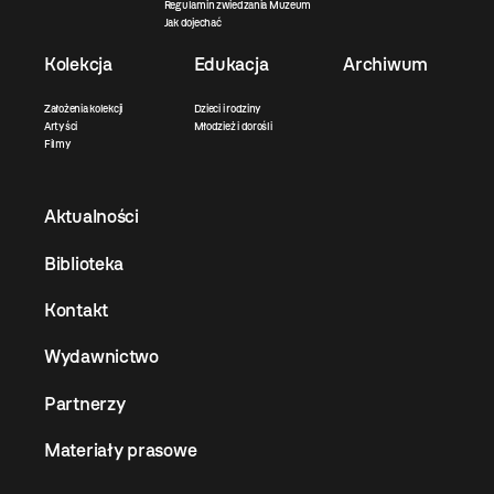
Regulamin zwiedzania Muzeum
Jak dojechać
Kolekcja
Edukacja
Archiwum
Założenia kolekcji
Dzieci i rodziny
Artyści
Młodzież i dorośli
Filmy
Aktualności
Biblioteka
Kontakt
Wydawnictwo
Partnerzy
Materiały prasowe