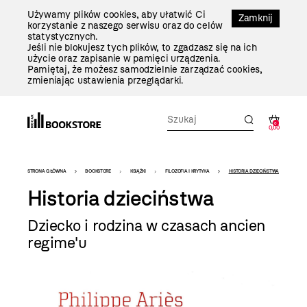
Przejdź
Używamy plików cookies, aby ułatwić Ci
Do
Zamknij
korzystanie z naszego serwisu oraz do celów
Treści
statystycznych.
Jeśli nie blokujesz tych plików, to zgadzasz się na ich
użycie oraz zapisanie w pamięci urządzenia.
Pamiętaj, że możesz samodzielnie zarządzać cookies,
zmieniając ustawienia przeglądarki.
0
0,00
Bookstore
STRONA GŁÓWNA
BOOKSTORE
KSIĄŻKI
FILOZOFIA I KRYTYKA
HISTORIA DZIECIŃSTWA
-
Historia dzieciństwa
szablon
Dziecko i rodzina w czasach ancien
szczegóły
regime'u