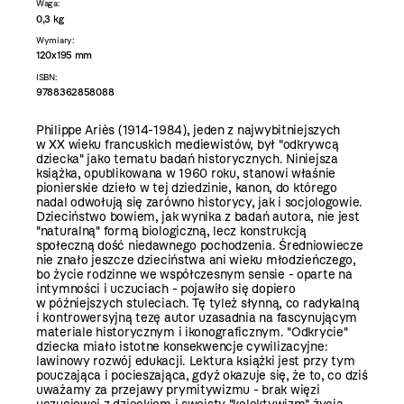
Waga:
0,3 kg
Wymiary:
120x195 mm
ISBN:
9788362858088
Philippe Ariès
(1914-1984), jeden z najwybitniejszych
w XX wieku francuskich mediewistów, był "odkrywcą
dziecka" jako tematu badań historycznych. Niniejsza
książka, opublikowana w 1960 roku, stanowi właśnie
pionierskie dzieło w tej dziedzinie, kanon, do którego
nadal odwołują się zarówno historycy, jak i socjologowie.
Dzieciństwo bowiem, jak wynika z badań autora, nie jest
"naturalną" formą biologiczną, lecz konstrukcją
społeczną dość niedawnego pochodzenia. Średniowiecze
nie znało jeszcze dzieciństwa ani wieku młodzieńczego,
bo życie rodzinne we współczesnym sensie - oparte na
intymności i uczuciach - pojawiło się dopiero
w późniejszych stuleciach. Tę tyleż słynną, co radykalną
i kontrowersyjną tezę autor uzasadnia na fascynującym
materiale historycznym i ikonograficznym. "Odkrycie"
dziecka miało istotne konsekwencje cywilizacyjne:
lawinowy rozwój edukacji. Lektura książki jest przy tym
pouczająca i pocieszająca, gdyż okazuje się, że to, co dziś
uważamy za przejawy prymitywizmu - brak więzi