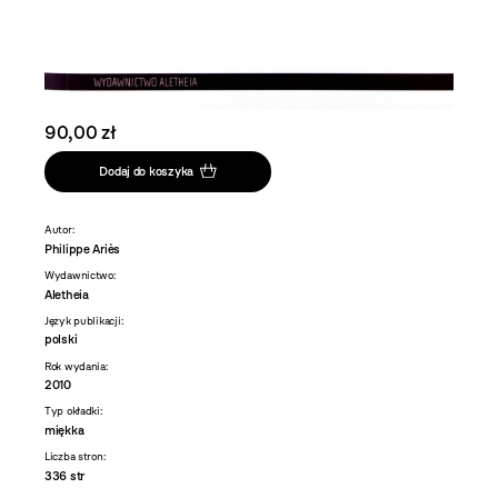
90,00 zł
Dodaj do koszyka
Autor:
Philippe Ariès
Wydawnictwo:
Aletheia
Język publikacji:
polski
Rok wydania:
2010
Typ okładki:
miękka
Liczba stron:
336 str