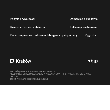
Polityka prywatności
Zamówienia publiczne
Biuletyn informacji publicznej
Deklaracja dostępności
Procedura przeciwdziałania mobbingowi i dyskryminacji
Sygnaliści
Wszystkie prawa zastrzeżone ©
MOCAK
2011-2026
MUZEUM SZTUKI WSPÓŁCZESNEJ W KRAKOWIE MOCAK – INSTYTUCJA KULTURY MIASTA
KRAKOWA
projekt, wykonanie i utrzymanie:
Bonjour.pl